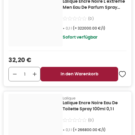
Lalique Encre Noire L´extreme
Men Eau De Parfum Spray
100ml 0,1 l
(
0
)
•
0,1 l
(=
322000.00 €/l
)
Sofort verfügbar
Verkaufspreis
:
32,20 €
In den Warenkorb
Lalique
Lalique Encre Noire Eau De
Toilette Spray 100ml 0,1 l
(
0
)
•
0,1 l
(=
266800.00 €/l
)