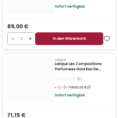
Sofort verfügbar
Verkaufspreis
:
89,00 €
In den Warenkorb
Lalique
Lalique Les Compositions
Parfumees Gold Eau De
Parfum Spray 100ml 0,1 l
(
0
)
•
0,1 l
(=
711500.00 €/l
)
Sofort verfügbar
Verkaufspreis
:
71,15 €