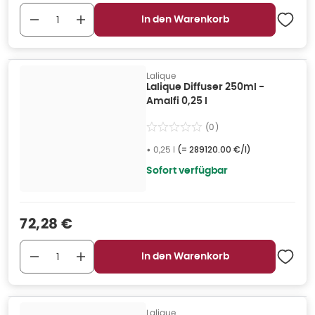
In den Warenkorb
Lalique
Lalique Diffuser 250ml -
Amalfi 0,25 l
(
0
)
•
0,25 l
(=
289120.00 €/l
)
Sofort verfügbar
Verkaufspreis
:
72,28 €
In den Warenkorb
Lalique