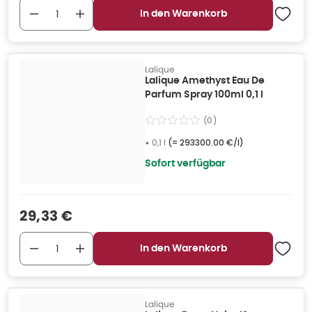
In den Warenkorb
Lalique
Lalique Amethyst Eau De
Parfum Spray 100ml 0,1 l
(
0
)
•
0,1 l
(=
293300.00 €/l
)
Sofort verfügbar
Verkaufspreis
:
29,33 €
In den Warenkorb
Lalique