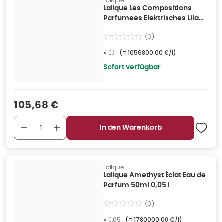
Lalique
Lalique Les Compositions
Parfumees Elektrisches Lila
EDP 100ml 0,1 l
(
0
)
•
0,1 l
(=
1056800.00 €/l
)
Sofort verfügbar
Verkaufspreis
:
105,68 €
In den Warenkorb
Lalique
Lalique Amethyst Éclat Eau de
Parfum 50ml 0,05 l
(
0
)
•
0,05 l
(=
1780000.00 €/l
)