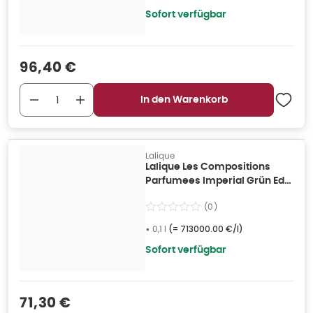
Sofort verfügbar
Verkaufspreis
:
96,40 €
In den Warenkorb
Lalique
Lalique Les Compositions
Parfumees Imperial Grün EdP
100ml 0,1 l
(
0
)
•
0,1 l
(=
713000.00 €/l
)
Sofort verfügbar
Verkaufspreis
:
71,30 €