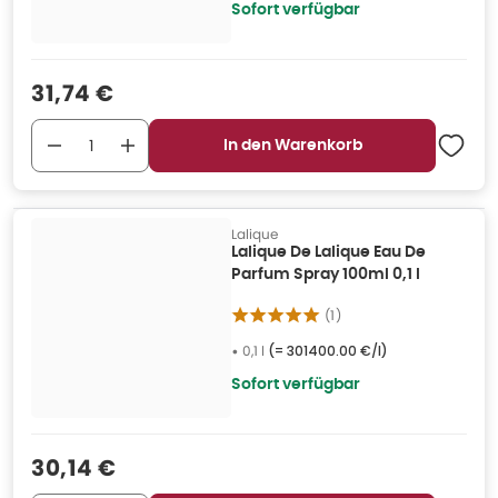
Sofort verfügbar
Verkaufspreis
:
31,74 €
In den Warenkorb
Lalique
Lalique De Lalique Eau De
Parfum Spray 100ml 0,1 l
(
1
)
•
0,1 l
(=
301400.00 €/l
)
Sofort verfügbar
Verkaufspreis
:
30,14 €