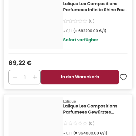
Lalique Les Compositions
Parfumees Infinite Shine Eau
De Parfum 100ml 0,1 l
(
0
)
•
0,1 l
(=
692200.00 €/l
)
Sofort verfügbar
Verkaufspreis
:
69,22 €
In den Warenkorb
Lalique
Lalique Les Compositions
Parfumees Gewürztes
Elektrum EdP 100ml 0,1 l
(
0
)
•
0,1 l
(=
964000.00 €/l
)