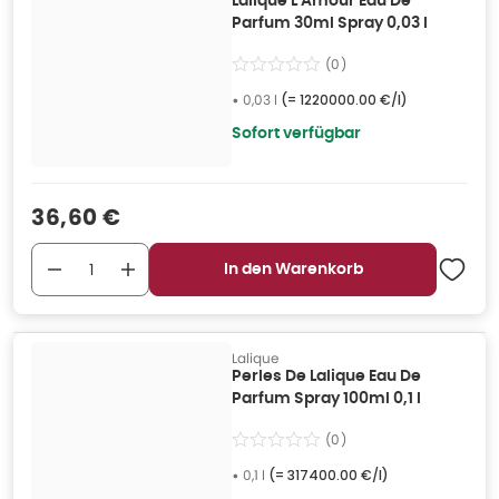
Lalique L'Amour Eau De
Parfum 30ml Spray 0,03 l
(
0
)
•
0,03 l
(=
1220000.00 €/l
)
Sofort verfügbar
Verkaufspreis
:
36,60 €
In den Warenkorb
Lalique
Perles De Lalique Eau De
Parfum Spray 100ml 0,1 l
(
0
)
•
0,1 l
(=
317400.00 €/l
)