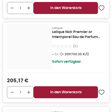
In den Warenkorb
Lalique
Lalique Noir Premier or
Intemporel Eau de Parfum
100ml Spray 0,1 l
(
0
)
•
0,1 l
(=
2051700.00 €/l
)
Sofort verfügbar
Verkaufspreis
:
205,17 €
In den Warenkorb