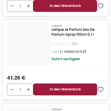
In den Warenkorb
Lalique
Lalique Le Parfum Eau De
Parfum Spray 100ml 0,1 l
(
0
)
•
0,1 l
(=
412600.00 €/l
)
Sofort verfügbar
Verkaufspreis
:
41,26 €
In den Warenkorb
Lalique