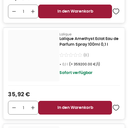
In den Warenkorb
Lalique
Lalique Amethyst Eclat Eau de
Parfum Spray 100ml 0,1 l
(
0
)
•
0,1 l
(=
359200.00 €/l
)
Sofort verfügbar
Verkaufspreis
:
35,92 €
In den Warenkorb