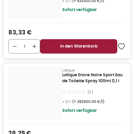
•
0,1 l
(=
833300.00 €/l
)
Sofort verfügbar
Verkaufspreis
:
83,33 €
In den Warenkorb
Lalique
Lalique Encre Noire Sport Eau
de Toilette Spray 100ml 0,1 l
(
0
)
•
0,1 l
(=
282900.00 €/l
)
Sofort verfügbar
Verkaufspreis
:
28,29 €