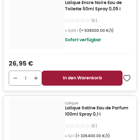
Lalique Encre Noire Eau de
Toilette 50ml Spray 0,05 l
(
0
)
•
0,05 l
(=
539000.00 €/l
)
Sofort verfügbar
Verkaufspreis
:
26,95 €
In den Warenkorb
Lalique
Lalique Satine Eau de Parfum
100ml Spray 0,1 l
(
0
)
•
0,1 l
(=
326400.00 €/l
)