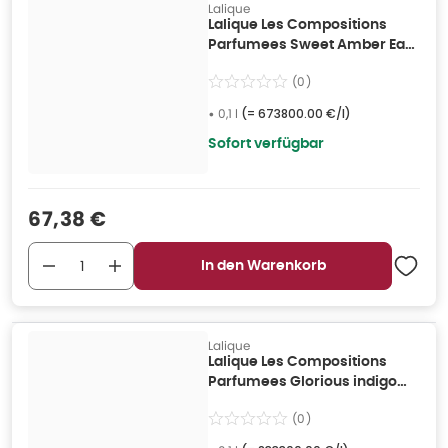
Lalique
Lalique Les Compositions
Parfumees Sweet Amber Eau
De Parfum 100ml 0,1 l
(
0
)
•
0,1 l
(=
673800.00 €/l
)
Sofort verfügbar
Verkaufspreis
:
67,38 €
In den Warenkorb
Lalique
Lalique Les Compositions
Parfumees Glorious indigo
Eau De Parfum 100ml 0,1 l
(
0
)