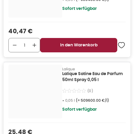
Sofort verfügbar
Verkaufspreis
:
40,47 €
In den Warenkorb
Lalique
Lalique Satine Eau de Parfum
50ml Spray 0,05 l
(
0
)
•
0,05 l
(=
509600.00 €/l
)
Sofort verfügbar
Verkaufspreis
:
25,48 €