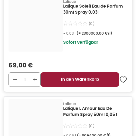
Lalique
Lalique Soleil Eau de Parfum
30ml Spray 0,03 l
(
0
)
•
0,03 l
(=
2300000.00 €/l
)
Sofort verfügbar
Verkaufspreis
:
69,00 €
In den Warenkorb
Lalique
Lalique L Amour Eau De
Parfum Spray 50ml 0,05 l
(
0
)
•
0,05 l
(=
809400.00 €/l
)