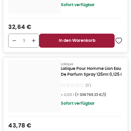
Sofort verfügbar
Verkaufspreis
:
32,64 €
In den Warenkorb
Lalique
Lalique Pour Homme Lion Eau
De Parfum Spray 125ml 0,125 l
(
0
)
•
0,125 l
(=
336769.23 €/l
)
Sofort verfügbar
Verkaufspreis
:
43,78 €