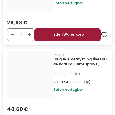
Sofort verfügbar
Verkaufspreis
:
26,68 €
In den Warenkorb
Lalique
Lalique Amethyst Exquise Eau
de Parfum 100ml Spray 0,1 l
(
0
)
•
0,1 l
(=
486000.00 €/l
)
Sofort verfügbar
Verkaufspreis
:
48,60 €