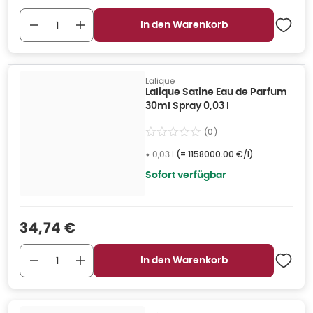
In den Warenkorb
Lalique
Lalique Satine Eau de Parfum
30ml Spray 0,03 l
(
0
)
•
0,03 l
(=
1158000.00 €/l
)
Sofort verfügbar
Verkaufspreis
:
34,74 €
In den Warenkorb