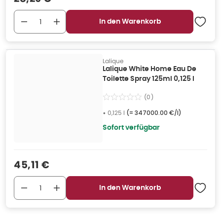
In den Warenkorb
Lalique
Lalique White Home Eau De
Toilette Spray 125ml 0,125 l
(
0
)
•
0,125 l
(=
347000.00 €/l
)
Sofort verfügbar
Verkaufspreis
:
45,11 €
In den Warenkorb