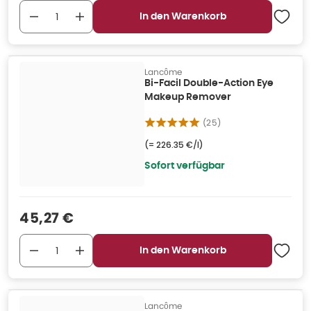
In den Warenkorb
Lancôme
Bi-Facil Double-Action Eye
Makeup Remover
(
25
)
(=
226.35 €/l
)
Sofort verfügbar
Verkaufspreis
:
45,27 €
In den Warenkorb
Lancôme