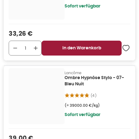
Sofort verfügbar
Verkaufspreis
:
33,26 €
In den Warenkorb
Lancôme
Ombre Hypnôse Stylo - 07-
Bleu Nuit
(
4
)
(=
39000.00 €/kg
)
Sofort verfügbar
Verkaufspreis
:
39,00 €