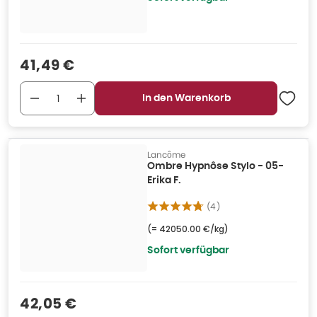
Verkaufspreis
:
41,49 €
In den Warenkorb
Lancôme
Ombre Hypnôse Stylo - 05-
Erika F.
(
4
)
(=
42050.00 €/kg
)
Sofort verfügbar
Verkaufspreis
:
42,05 €