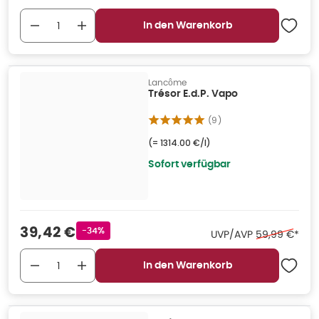
In den Warenkorb
Lancôme
Trésor E.d.P. Vapo
(
9
)
(=
1314.00 €/l
)
Sofort verfügbar
Verkaufspreis
:
39,42 €
Rabattstempel
-34%
Ehemaliger Pr
UVP/AVP
59,99 €
*
In den Warenkorb