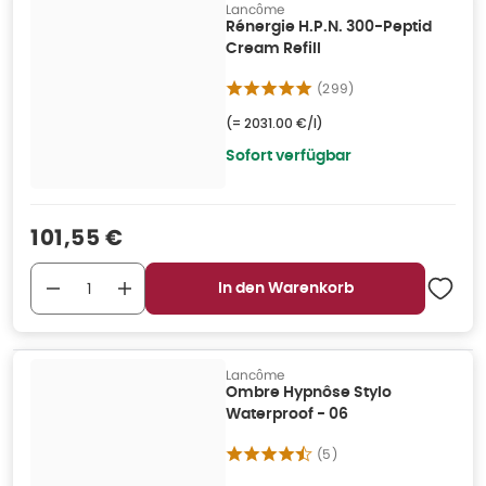
Lancôme
Rénergie H.P.N. 300-Peptid
Cream Refill
(
299
)
(=
2031.00 €/l
)
Sofort verfügbar
Verkaufspreis
:
101,55 €
In den Warenkorb
Lancôme
Ombre Hypnôse Stylo
Waterproof - 06
(
5
)