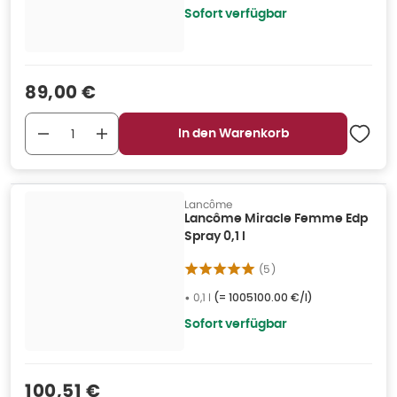
Sofort verfügbar
Verkaufspreis
:
89,00 €
In den Warenkorb
Lancôme
Lancôme Miracle Femme Edp
Spray 0,1 l
(
5
)
•
0,1 l
(=
1005100.00 €/l
)
Sofort verfügbar
Verkaufspreis
:
100,51 €