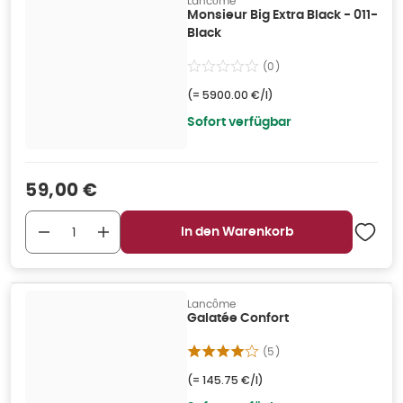
Lancôme
Monsieur Big Extra Black - 011-
Black
(
0
)
(=
5900.00 €/l
)
Sofort verfügbar
Verkaufspreis
:
59,00 €
In den Warenkorb
Lancôme
Galatée Confort
(
5
)
(=
145.75 €/l
)