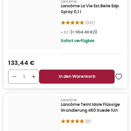
Lancôme
Lancôme La Vie Est Belle Edp
Spray 0,1 l
(
337
)
•
0,1 l
(=
1334.40 €/l
)
Sofort verfügbar
Verkaufspreis
:
133,44 €
In den Warenkorb
Lancôme
Lancôme Teint Idole Flüssige
Grundierung 460 Suede 1Un
(
3
)