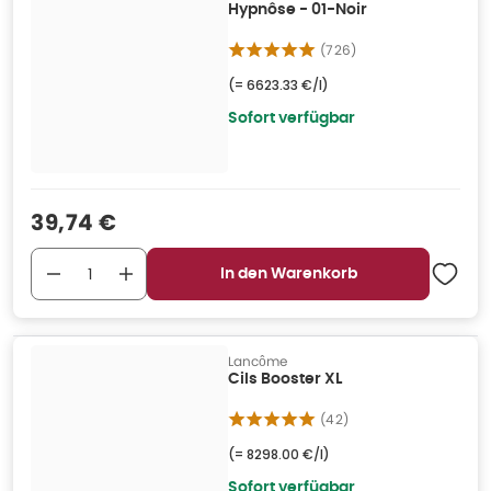
Hypnôse - 01-Noir
(
726
)
(=
6623.33 €/l
)
Sofort verfügbar
Verkaufspreis
:
39,74 €
In den Warenkorb
Lancôme
Cils Booster XL
(
42
)
(=
8298.00 €/l
)
Sofort verfügbar