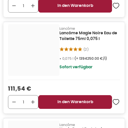
In den Warenkorb
Lancôme
Lancôme Magie Noire Eau de
Toilette 75ml 0,075 l
(
2
)
•
0,075 l
(=
1394250.00 €/l
)
Sofort verfügbar
Verkaufspreis
:
111,54 €
In den Warenkorb
Lancôme