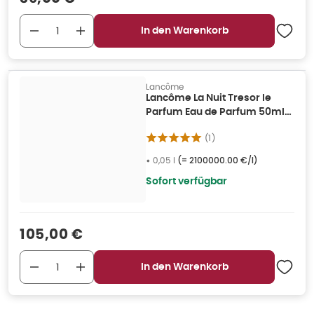
In den Warenkorb
Lancôme
Lancôme La Nuit Tresor le
Parfum Eau de Parfum 50ml
0,05 l
(
1
)
•
0,05 l
(=
2100000.00 €/l
)
Sofort verfügbar
Verkaufspreis
:
105,00 €
In den Warenkorb