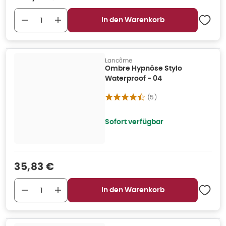
In den Warenkorb
Lancôme
Ombre Hypnôse Stylo
Waterproof - 04
(
5
)
Sofort verfügbar
Verkaufspreis
:
35,83 €
In den Warenkorb