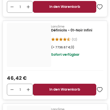
In den Warenkorb
Lancôme
Définicils - 01-Noir Infini
(
12
)
(=
7736.67 €/l
)
Sofort verfügbar
Verkaufspreis
:
46,42 €
In den Warenkorb
Lancôme