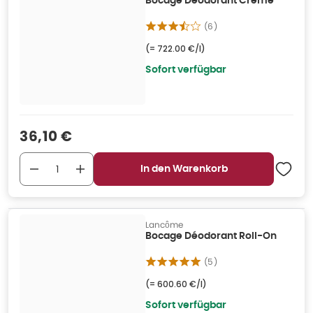
Bocage Déodorant Crème
(
6
)
(=
722.00 €/l
)
Sofort verfügbar
Verkaufspreis
:
36,10 €
In den Warenkorb
Lancôme
Bocage Déodorant Roll-On
(
5
)
(=
600.60 €/l
)
Sofort verfügbar