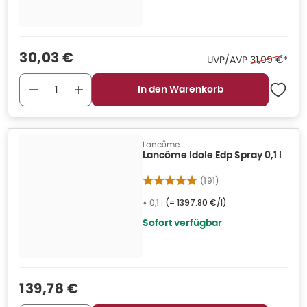
Verkaufspreis
:
30,03 €
Ehemaliger P
UVP/AVP
31,99 €
*
In den Warenkorb
Lancôme
Lancôme Idole Edp Spray 0,1 l
(
191
)
•
0,1 l
(=
1397.80 €/l
)
Sofort verfügbar
Verkaufspreis
:
139,78 €