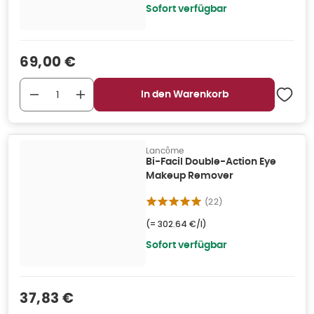
Sofort verfügbar
Verkaufspreis
:
69,00 €
In den Warenkorb
Lancôme
Bi-Facil Double-Action Eye
Makeup Remover
(
22
)
(=
302.64 €/l
)
Sofort verfügbar
Verkaufspreis
:
37,83 €