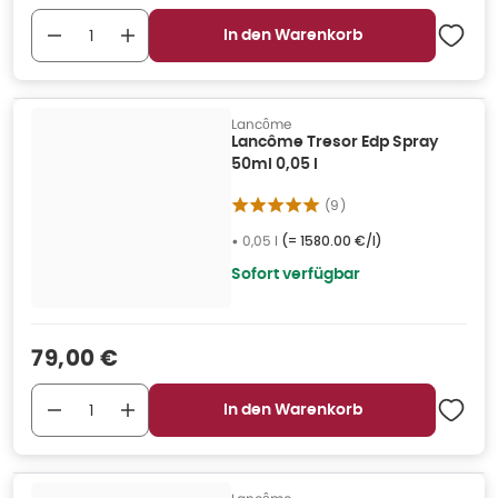
In den Warenkorb
Lancôme
Lancôme Tresor Edp Spray
50ml 0,05 l
(
9
)
•
0,05 l
(=
1580.00 €/l
)
Sofort verfügbar
Verkaufspreis
:
79,00 €
In den Warenkorb