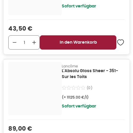
Sofort verfügbar
Verkaufspreis
:
43,50 €
In den Warenkorb
Lancôme
L'Absolu Gloss Sheer - 351-
Sur les Toits
(
0
)
(=
11125.00 €/l
)
Sofort verfügbar
Verkaufspreis
:
89,00 €