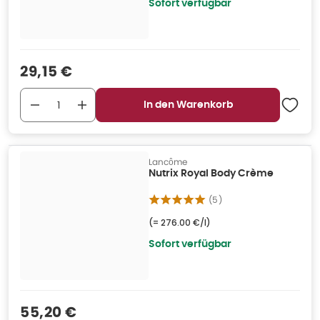
Sofort verfügbar
Verkaufspreis
:
29,15 €
In den Warenkorb
Lancôme
Nutrix Royal Body Crème
(
5
)
(=
276.00 €/l
)
Sofort verfügbar
Verkaufspreis
:
55,20 €