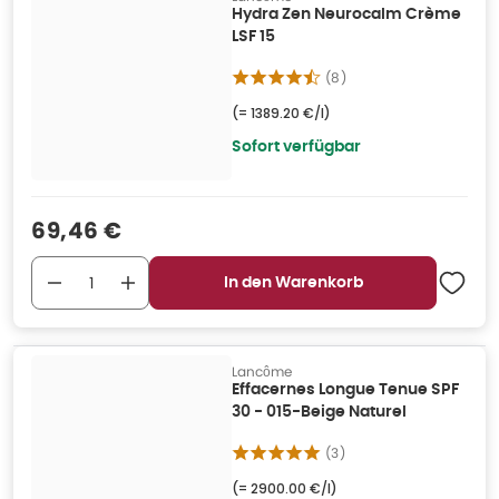
Hydra Zen Neurocalm Crème
LSF 15
(
8
)
(=
1389.20 €/l
)
Sofort verfügbar
Verkaufspreis
:
69,46 €
In den Warenkorb
Lancôme
Effacernes Longue Tenue SPF
30 - 015-Beige Naturel
(
3
)
(=
2900.00 €/l
)