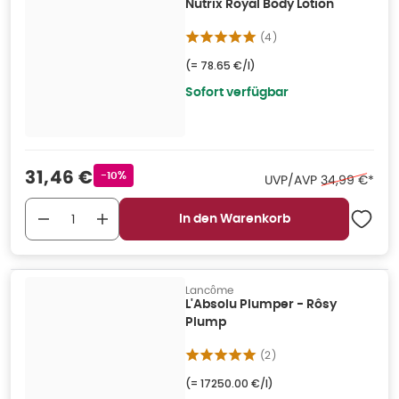
Nutrix Royal Body Lotion
(
4
)
(=
78.65 €/l
)
Sofort verfügbar
Verkaufspreis
:
31,46 €
Rabattstempel
-10%
Ehemaliger Pr
UVP/AVP
34,99 €
*
In den Warenkorb
Lancôme
L'Absolu Plumper - Rôsy
Plump
(
2
)
(=
17250.00 €/l
)