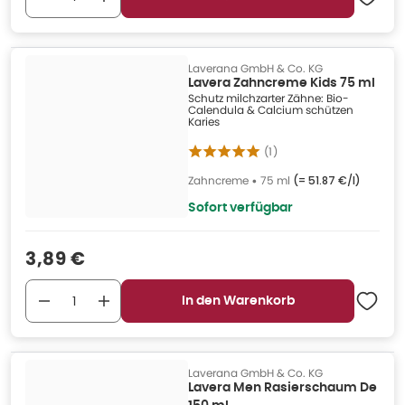
Laverana GmbH & Co. KG
Lavera Zahncreme Kids 75 ml
Schutz milchzarter Zähne: Bio-
Calendula & Calcium schützen
Karies
(
1
)
Zahncreme
•
75 ml
(=
51.87 €/l
)
Sofort verfügbar
Verkaufspreis
:
3,89 €
In den Warenkorb
Laverana GmbH & Co. KG
Lavera Men Rasierschaum De