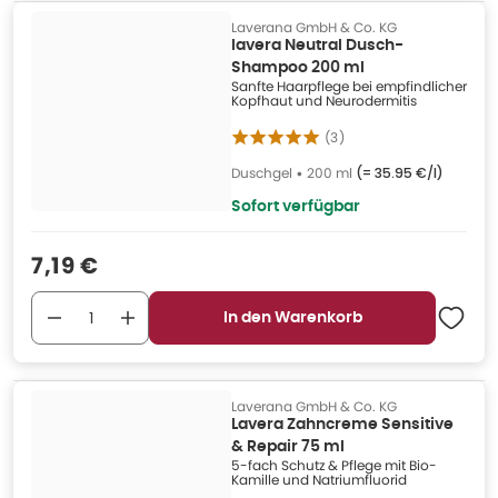
Laverana GmbH & Co. KG
lavera Neutral Dusch-
Shampoo 200 ml
Sanfte Haarpflege bei empfindlicher
Kopfhaut und Neurodermitis
(
3
)
Duschgel
•
200 ml
(=
35.95 €/l
)
Sofort verfügbar
Verkaufspreis
:
7,19 €
In den Warenkorb
Laverana GmbH & Co. KG
Lavera Zahncreme Sensitive
& Repair 75 ml
5-fach Schutz & Pflege mit Bio-
Kamille und Natriumfluorid