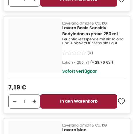
Laverana GmbH & Co. KG
Lavera Basis Sensitiv
Bodylotion express 250 ml
Feuchtigkeitsspende mit BioJojoba
und Aloe Vera für sensible Haut
(
0
)
Lotion
•
250 ml
(=
28.76 €/l
)
Sofort verfügbar
Verkaufspreis
:
7,19 €
In den Warenkorb
Laverana GmbH & Co. KG
Lavera Men