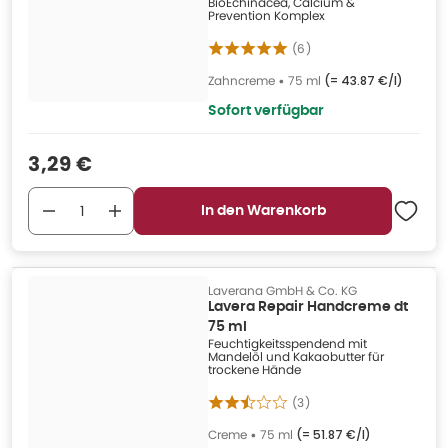
BioEchinacea, Calcium &
Prevention Komplex
(
6
)
Zahncreme
•
75 ml
(=
43.87 €/l
)
Sofort verfügbar
Verkaufspreis
:
3,29 €
In den Warenkorb
Laverana GmbH & Co. KG
Lavera Repair Handcreme dt
75 ml
Feuchtigkeitsspendend mit
Mandelöl und Kakaobutter für
trockene Hände
(
3
)
Creme
•
75 ml
(=
51.87 €/l
)