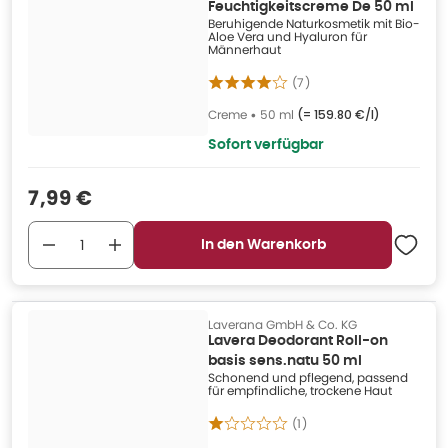
Feuchtigkeitscreme De 50 ml
Beruhigende Naturkosmetik mit Bio-
Aloe Vera und Hyaluron für
Männerhaut
(
7
)
Creme
•
50 ml
(=
159.80 €/l
)
Sofort verfügbar
Verkaufspreis
:
7,99 €
In den Warenkorb
Laverana GmbH & Co. KG
Lavera Deodorant Roll-on
basis sens.natu 50 ml
Schonend und pflegend, passend
für empfindliche, trockene Haut
(
1
)