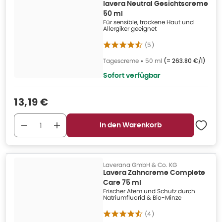
lavera Neutral Gesichtscreme
50 ml
Für sensible, trockene Haut und
Allergiker geeignet
(
5
)
Tagescreme
•
50 ml
(=
263.80 €/l
)
Sofort verfügbar
Verkaufspreis
:
13,19 €
In den Warenkorb
Laverana GmbH & Co. KG
Lavera Zahncreme Complete
Care 75 ml
Frischer Atem und Schutz durch
Natriumfluorid & Bio-Minze
(
4
)