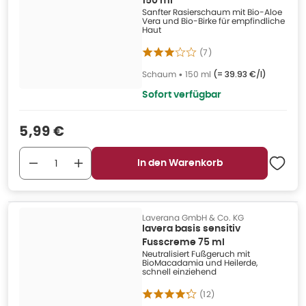
150 ml
Sanfter Rasierschaum mit Bio-Aloe
Vera und Bio-Birke für empfindliche
Haut
(
7
)
Schaum
•
150 ml
(=
39.93 €/l
)
Sofort verfügbar
Verkaufspreis
:
5,99 €
In den Warenkorb
Laverana GmbH & Co. KG
lavera basis sensitiv
Fusscreme 75 ml
Neutralisiert Fußgeruch mit
BioMacadamia und Heilerde,
schnell einziehend
(
12
)