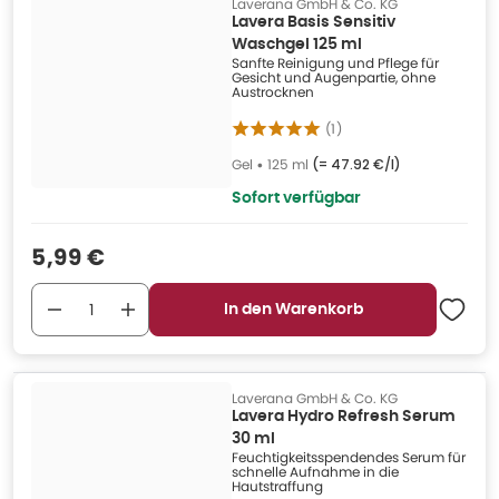
Laverana GmbH & Co. KG
Lavera Basis Sensitiv
Waschgel 125 ml
Sanfte Reinigung und Pflege für
Gesicht und Augenpartie, ohne
Austrocknen
(
1
)
Gel
•
125 ml
(=
47.92 €/l
)
Sofort verfügbar
Verkaufspreis
:
5,99 €
In den Warenkorb
Laverana GmbH & Co. KG
Lavera Hydro Refresh Serum
30 ml
Feuchtigkeitsspendendes Serum für
schnelle Aufnahme in die
Hautstraffung