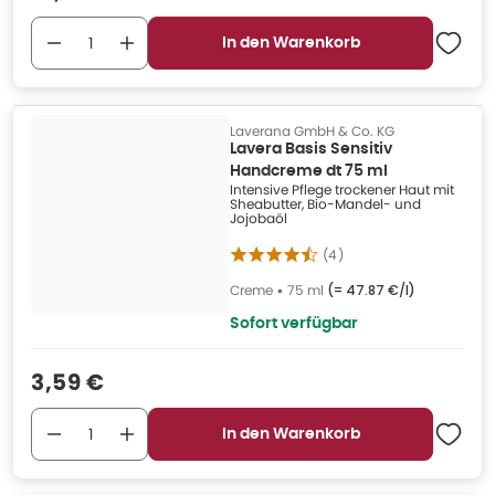
In den Warenkorb
Laverana GmbH & Co. KG
Lavera Basis Sensitiv
Handcreme dt 75 ml
Intensive Pflege trockener Haut mit
Sheabutter, Bio-Mandel- und
Jojobaöl
(
4
)
Creme
•
75 ml
(=
47.87 €/l
)
Sofort verfügbar
Verkaufspreis
:
3,59 €
In den Warenkorb