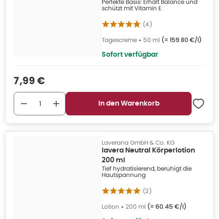
Perfekte Basis: Erhält Balance und
schützt mit Vitamin E
(
4
)
Tagescreme
•
50 ml
(=
159.80 €/l
)
Sofort verfügbar
Verkaufspreis
:
7,99 €
In den Warenkorb
Laverana GmbH & Co. KG
lavera Neutral Körperlotion
200 ml
Tief hydratisierend, beruhigt die
Hautspannung
(
2
)
Lotion
•
200 ml
(=
60.45 €/l
)