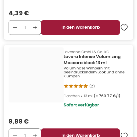
Verkaufspreis
:
4,39 €
In den Warenkorb
Laverana GmbH & Co. KG
Lavera Intense Volumizing
Mascara black 13 ml
Voluminöse Wimpern mit
beeindruckendem Look und ohne
Klumpen
(
2
)
Flaschen
•
13 ml
(=
760.77 €/l
)
Sofort verfügbar
Verkaufspreis
:
9,89 €
In den Warenkorb