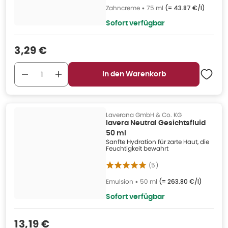
Zahncreme
•
75 ml
(=
43.87 €/l
)
Sofort verfügbar
Verkaufspreis
:
3,29 €
In den Warenkorb
Laverana GmbH & Co. KG
lavera Neutral Gesichtsfluid
50 ml
Sanfte Hydration für zarte Haut, die
Feuchtigkeit bewahrt
(
5
)
Emulsion
•
50 ml
(=
263.80 €/l
)
Sofort verfügbar
Verkaufspreis
:
13,19 €