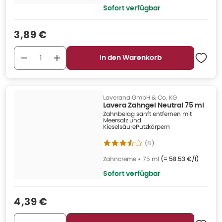
Sofort verfügbar
Verkaufspreis
:
3,89 €
In den Warenkorb
Laverana GmbH & Co. KG
Lavera Zahngel Neutral 75 ml
Zahnbelag sanft entfernen mit
Meersalz und
KieselsäurePutzkörpern
(
8
)
Zahncreme
•
75 ml
(=
58.53 €/l
)
Sofort verfügbar
Verkaufspreis
:
4,39 €