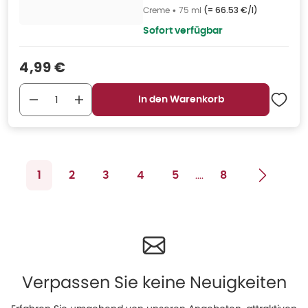
Creme
•
75 ml
(=
66.53 €/l
)
Sofort verfügbar
Verkaufspreis
:
4,99 €
In den Warenkorb
....
1
2
3
4
5
8
Verpassen Sie keine Neuigkeiten