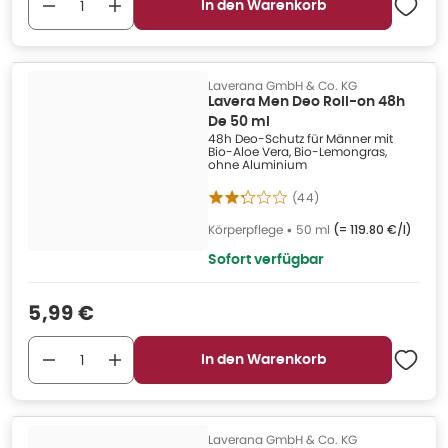
In den Warenkorb
Laverana GmbH & Co. KG
Lavera Men Deo Roll-on 48h
De 50 ml
48h Deo-Schutz für Männer mit
Bio-Aloe Vera, Bio-Lemongras,
ohne Aluminium
(
44
)
Körperpflege
•
50 ml
(=
119.80 €/l
)
Sofort verfügbar
Verkaufspreis
:
5,99 €
In den Warenkorb
Laverana GmbH & Co. KG