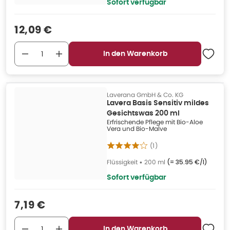
Sofort verfügbar
Verkaufspreis
:
12,09 €
In den Warenkorb
Laverana GmbH & Co. KG
Lavera Basis Sensitiv mildes
Gesichtswas 200 ml
Erfrischende Pflege mit Bio-Aloe
Vera und Bio-Malve
(
1
)
Flüssigkeit
•
200 ml
(=
35.95 €/l
)
Sofort verfügbar
Verkaufspreis
:
7,19 €
In den Warenkorb