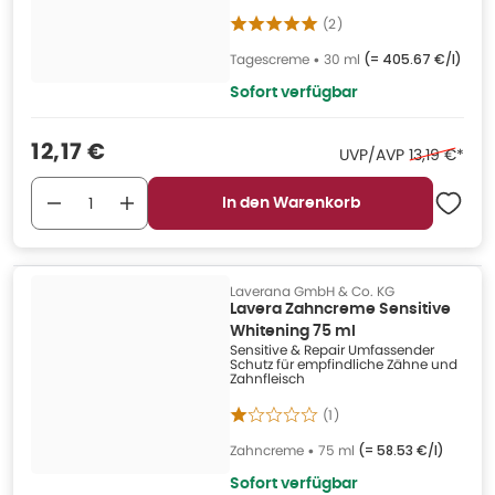
(
2
)
Tagescreme
•
30 ml
(=
405.67 €/l
)
Sofort verfügbar
Verkaufspreis
:
12,17 €
Ehemaliger 
UVP/AVP
13,19 €
*
In den Warenkorb
Laverana GmbH & Co. KG
Lavera Zahncreme Sensitive
Whitening 75 ml
Sensitive & Repair Umfassender
Schutz für empfindliche Zähne und
Zahnfleisch
(
1
)
Zahncreme
•
75 ml
(=
58.53 €/l
)
Sofort verfügbar