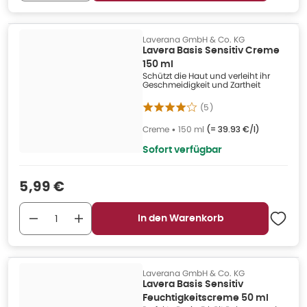
Laverana GmbH & Co. KG
Lavera Basis Sensitiv Creme
150 ml
Schützt die Haut und verleiht ihr
Geschmeidigkeit und Zartheit
(
5
)
Creme
•
150 ml
(=
39.93 €/l
)
Sofort verfügbar
Verkaufspreis
:
5,99 €
In den Warenkorb
Laverana GmbH & Co. KG
Lavera Basis Sensitiv
Feuchtigkeitscreme 50 ml