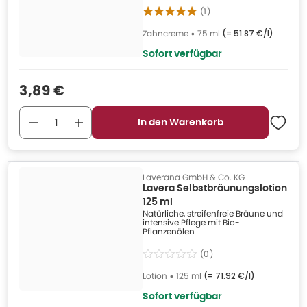
(
1
)
Zahncreme
•
75 ml
(=
51.87 €/l
)
Sofort verfügbar
Verkaufspreis
:
3,89 €
In den Warenkorb
Laverana GmbH & Co. KG
Lavera Selbstbräunungslotion
125 ml
Natürliche, streifenfreie Bräune und
intensive Pflege mit Bio-
Pflanzenölen
(
0
)
Lotion
•
125 ml
(=
71.92 €/l
)
Sofort verfügbar