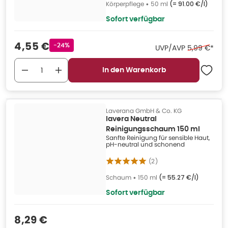
Körperpflege
•
50 ml
(=
91.00 €/l
)
Sofort verfügbar
Verkaufspreis
:
4,55 €
Rabattstempel
-24%
Ehemaliger 
UVP/AVP
5,99 €
*
In den Warenkorb
Laverana GmbH & Co. KG
lavera Neutral
Reinigungsschaum 150 ml
Sanfte Reinigung für sensible Haut,
pH-neutral und schonend
(
2
)
Schaum
•
150 ml
(=
55.27 €/l
)
Sofort verfügbar
Verkaufspreis
:
8,29 €