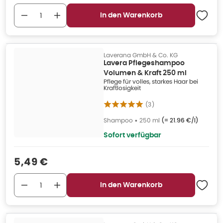
In den Warenkorb
Laverana GmbH & Co. KG
Lavera Pflegeshampoo
Volumen & Kraft 250 ml
Pflege für volles, starkes Haar bei
Kraftlosigkeit
(
3
)
Shampoo
•
250 ml
(=
21.96 €/l
)
Sofort verfügbar
Verkaufspreis
:
5,49 €
In den Warenkorb