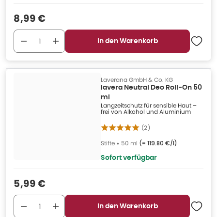
Verkaufspreis
:
8,99 €
In den Warenkorb
Laverana GmbH & Co. KG
lavera Neutral Deo Roll-On 50
ml
Langzeitschutz für sensible Haut –
frei von Alkohol und Aluminium
(
2
)
Stifte
•
50 ml
(=
119.80 €/l
)
Sofort verfügbar
Verkaufspreis
:
5,99 €
In den Warenkorb