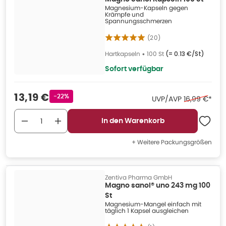
Magnesium-Kapseln gegen
Krämpfe und
Spannungsschmerzen
(
20
)
Hartkapseln
•
100 St
(=
0.13 €/St
)
Sofort verfügbar
Verkaufspreis
:
13,19 €
Rabattstempel
-22%
Ehemaliger P
UVP/AVP
16,99 €
*
In den Warenkorb
+ Weitere Packungsgrößen
Zentiva Pharma GmbH
Magno sanol® uno 243 mg 100
St
Magnesium-Mangel einfach mit
täglich 1 Kapsel ausgleichen