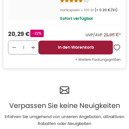
(
1
)
Hartkapseln
•
100 St
(=
0.20 €/St
)
Sofort verfügbar
Verkaufspreis
:
20,29 €
Rabattstempel
-22%
Ehemaliger Pr
UVP/AVP
25,95 €
*
In den Warenkorb
+ Weitere Packungsgrößen
Verpassen Sie keine Neuigkeiten
Erfahren Sie umgehend von unseren Angeboten, attraktiven
Rabatten oder Neuigkeiten