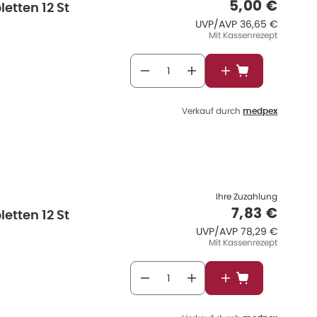
Verkaufspr
5,00 €
etten 12 St
UVP/AVP
:
UVP/AVP
36,65 €
Mit Kassenrezept
In den Warenkor
Verkauf durch
medpex
Ihre Zuzahlung
Verkaufspr
7,83 €
etten 12 St
UVP/AVP
:
UVP/AVP
78,29 €
Mit Kassenrezept
In den Warenkor