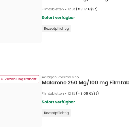
Filmtabletten
•
12 St
(=
3.17 €/St
)
Sofort verfügbar
Rezeptpflichtig
Aaragon Pharma s.r.o.
0 € Zuzahlungsrabatt
Malarone 250 Mg/100 mg Filmtabl
Filmtabletten
•
12 St
(=
3.06 €/St
)
Sofort verfügbar
Rezeptpflichtig