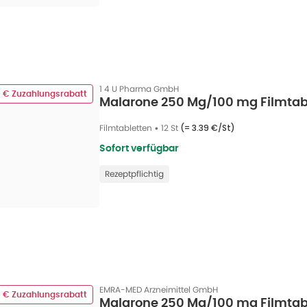
1 4 U Pharma GmbH
0 € Zuzahlungsrabatt
Malarone 250 Mg/100 mg Filmtabl
Filmtabletten
•
12 St
(=
3.39 €/St
)
Sofort verfügbar
Rezeptpflichtig
EMRA-MED Arzneimittel GmbH
0 € Zuzahlungsrabatt
Malarone 250 Mg/100 mg Filmtabl