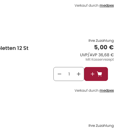
Verkauf durch
medpex
Ihre Zuzahlung
Verkaufspr
5,00 €
etten 12 St
UVP/AVP
:
UVP/AVP
36,68 €
Mit Kassenrezept
In den Warenkor
Verkauf durch
medpex
Ihre Zuzahlung