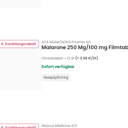
ACA Müller/ADAG Pharma AG
0 € Zuzahlungsrabatt
Malarone 250 Mg/100 mg Filmtabl
Filmtabletten
•
12 St
(=
3.06 €/St
)
Sofort verfügbar
Rezeptpflichtig
Abacus Medicine A/S
0 € Zuzahlungsrabatt