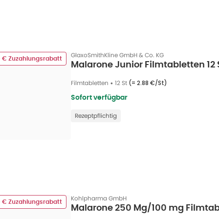
GlaxoSmithKline GmbH & Co. KG
0 € Zuzahlungsrabatt
Malarone Junior Filmtabletten 12 
Filmtabletten
•
12 St
(=
2.88 €/St
)
Sofort verfügbar
Rezeptpflichtig
Kohlpharma GmbH
0 € Zuzahlungsrabatt
Malarone 250 Mg/100 mg Filmtabl