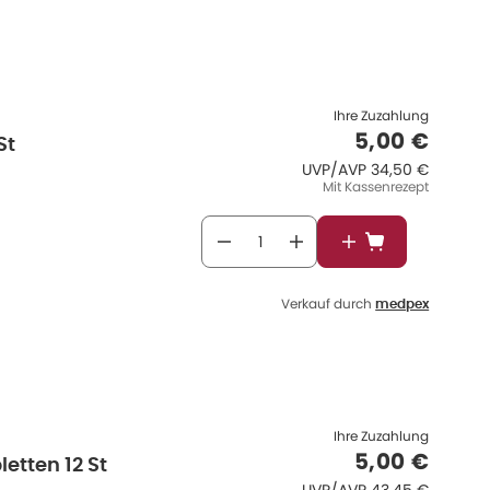
Ihre Zuzahlung
Verkaufspr
5,00 €
St
UVP/AVP
:
UVP/AVP
34,50 €
Mit Kassenrezept
In den Warenkor
Verkauf durch
medpex
Ihre Zuzahlung
Verkaufspr
5,00 €
etten 12 St
UVP/AVP
: