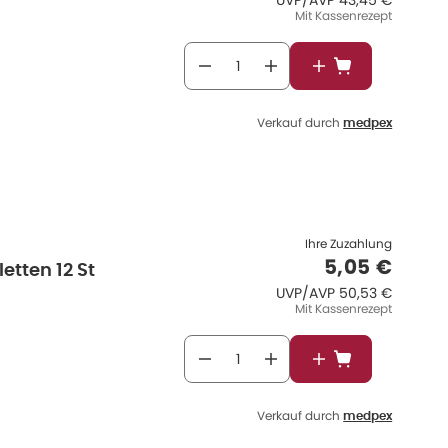
UVP/AVP
43,45 €
Mit Kassenrezept
In den Warenkor
Verkauf durch
medpex
Ihre Zuzahlung
Verkaufspr
5,05 €
etten 12 St
UVP/AVP
:
UVP/AVP
50,53 €
Mit Kassenrezept
In den Warenkor
Verkauf durch
medpex