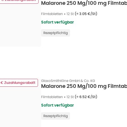
Malarone 250 Mg/100 mg Filmtabl
Filmtabletten
•
12 St
(=
3.05 €/St
)
Sofort verfügbar
Rezeptpflichtig
GlaxoSmithKline GmbH & Co. KG
3 € Zuzahlungsrabatt
Malarone 250 Mg/100 mg Filmtabl
Filmtabletten
•
12 St
(=
6.52 €/St
)
Sofort verfügbar
Rezeptpflichtig