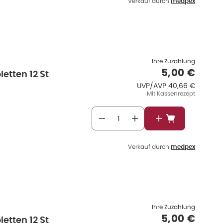
Verkauf durch
medpex
Ihre Zuzahlung
Verkaufspr
5,00 €
etten 12 St
UVP/AVP
:
UVP/AVP
40,66 €
Mit Kassenrezept
In den Warenkor
Verkauf durch
medpex
Ihre Zuzahlung
Verkaufspr
5,00 €
etten 12 St