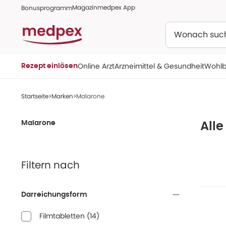
Magazin
medpex App
Bonusprogramm
Suchen
Online Arzt
Arzneimittel & Gesundheit
Wohlb
Rezept einlösen
Startseite
Marken
Malarone
Malarone
All
Filtern nach
Darreichungsform
Filmtabletten
(
14
)