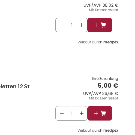
UVP/AVP
:
UVP/AVP
38,02 €
Mit Kassenrezept
In den Warenkor
Verkauf durch
medpex
Ihre Zuzahlung
Verkaufspr
5,00 €
etten 12 St
UVP/AVP
:
UVP/AVP
36,68 €
Mit Kassenrezept
In den Warenkor
Verkauf durch
medpex