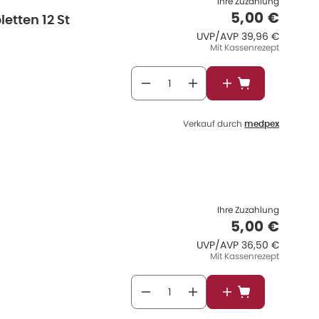
Ihre Zuzahlung
Verkaufspr
5,00 €
etten 12 St
UVP/AVP
:
UVP/AVP
39,96 €
Mit Kassenrezept
In den Warenkor
Verkauf durch
medpex
Ihre Zuzahlung
Verkaufspr
5,00 €
UVP/AVP
:
UVP/AVP
36,50 €
Mit Kassenrezept
In den Warenkor