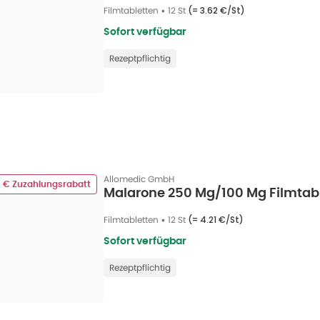
Filmtabletten
•
12 St
(=
3.62 €/St
)
Sofort verfügbar
Rezeptpflichtig
Allomedic GmbH
5 € Zuzahlungsrabatt
Malarone 250 Mg/100 Mg Filmtabl
Filmtabletten
•
12 St
(=
4.21 €/St
)
Sofort verfügbar
Rezeptpflichtig