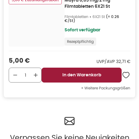
5,00 € Zuzahlungsrabatt
Mayra 0,03 mg/2 mg
Filmtabletten 6X21 St
Filmtabletten
•
6X21 St
(=
0.26
€/St
)
Sofort verfügbar
Rezeptpflichtig
Verkaufspreis
:
5,00 €
UVP/AVP
:
UVP/AVP
32,71 €
In den Warenkorb
+ Weitere Packungsgrößen
Verpassen Sie keine Neuigkeiten