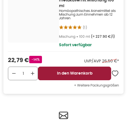
metakavernit Mischung 100
ml
Homöopathisches Arzneimittel als
Mischung zum Einnehmen ab 12
Jahren
(
1
)
Mischung
•
100 ml
(=
227.90 €/l
)
Sofort verfügbar
Verkaufspreis
:
22,79 €
Rabattstempel
-14%
Ehemaliger Pr
UVP/AVP
26,50 €
*
In den Warenkorb
+ Weitere Packungsgrößen