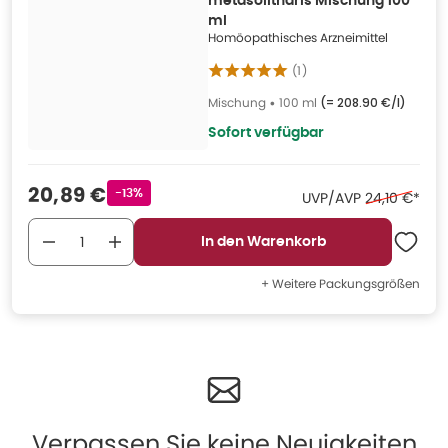
metasolitharis Mischung 100
ml
Homöopathisches Arzneimittel
(
1
)
Mischung
•
100 ml
(=
208.90 €/l
)
Sofort verfügbar
Verkaufspreis
:
20,89 €
Rabattstempel
-13%
Ehemaliger P
UVP/AVP
24,10 €
*
In den Warenkorb
+ Weitere Packungsgrößen
Verpassen Sie keine Neuigkeiten