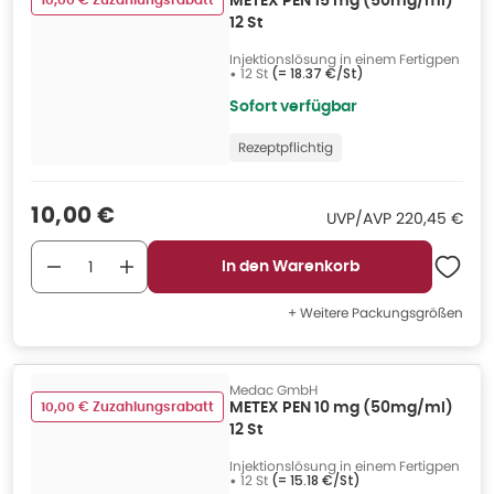
10,00 € Zuzahlungsrabatt
METEX PEN 15 mg (50mg/ml)
12 St
Injektionslösung in einem Fertigpen
•
12 St
(=
18.37 €/St
)
Sofort verfügbar
Rezeptpflichtig
Verkaufspreis
:
10,00 €
UVP/AVP
:
UVP/AVP
220,45 €
In den Warenkorb
+ Weitere Packungsgrößen
Medac GmbH
10,00 € Zuzahlungsrabatt
METEX PEN 10 mg (50mg/ml)
12 St
Injektionslösung in einem Fertigpen
•
12 St
(=
15.18 €/St
)