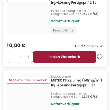
Inj.-Lösung Fertigspr. 12 St
Injektionslösung in einer
Fertigspritze
•
12 St
(=
12.27 €/St
)
Sofort verfügbar
Rezeptpflichtig
Verkaufspreis
:
10,00 €
UVP/AVP
:
UVP/AVP
147,21 €
In den Warenkorb
Medac GmbH
10,00 € Zuzahlungsrabatt
METEX FS 22,5 mg (50mg/ml)
Inj.-Lösung Fertigspr. 6 St
Injektionslösung in einer
Fertigspritze
•
6 St
(=
23.26 €/St
)
Sofort verfügbar