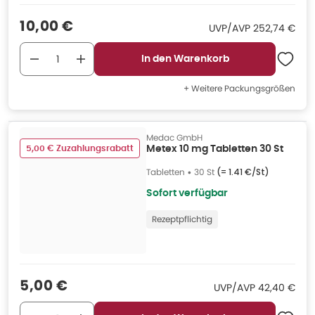
Verkaufspreis
:
10,00 €
UVP/AVP
:
UVP/AVP
252,74 €
In den Warenkorb
+ Weitere Packungsgrößen
Medac GmbH
5,00 € Zuzahlungsrabatt
Metex 10 mg Tabletten 30 St
Tabletten
•
30 St
(=
1.41 €/St
)
Sofort verfügbar
Rezeptpflichtig
Verkaufspreis
:
5,00 €
UVP/AVP
:
UVP/AVP
42,40 €