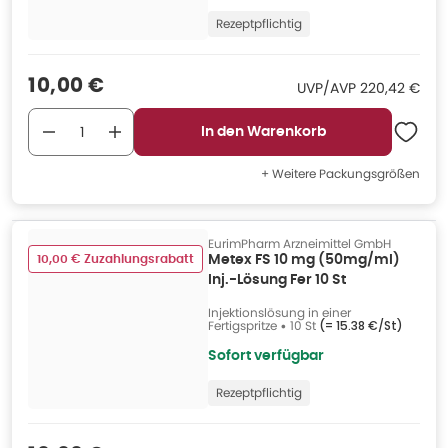
Rezeptpflichtig
Verkaufspreis
:
10,00 €
UVP/AVP
:
UVP/AVP
220,42 €
In den Warenkorb
+ Weitere Packungsgrößen
EurimPharm Arzneimittel GmbH
10,00 € Zuzahlungsrabatt
Metex FS 10 mg (50mg/ml)
Inj.-Lösung Fer 10 St
Injektionslösung in einer
Fertigspritze
•
10 St
(=
15.38 €/St
)
Sofort verfügbar
Rezeptpflichtig