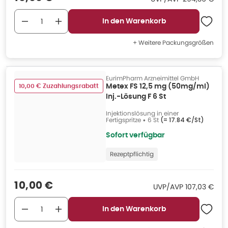
In den Warenkorb
+ Weitere Packungsgrößen
EurimPharm Arzneimittel GmbH
10,00 € Zuzahlungsrabatt
Metex FS 12,5 mg (50mg/ml)
Inj.-Lösung F 6 St
Injektionslösung in einer
Fertigspritze
•
6 St
(=
17.84 €/St
)
Sofort verfügbar
Rezeptpflichtig
Verkaufspreis
:
10,00 €
UVP/AVP
:
UVP/AVP
107,03 €
In den Warenkorb