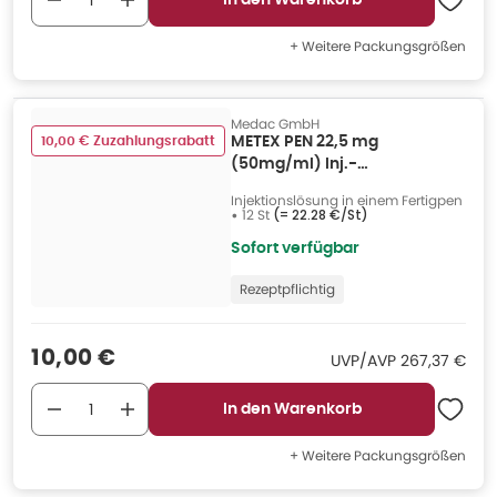
In den Warenkorb
+ Weitere Packungsgrößen
Medac GmbH
10,00 € Zuzahlungsrabatt
METEX PEN 22,5 mg
(50mg/ml) Inj.-
Lsg.i.e.Fertigpen 12 St
Injektionslösung in einem Fertigpen
•
12 St
(=
22.28 €/St
)
Sofort verfügbar
Rezeptpflichtig
Verkaufspreis
:
10,00 €
UVP/AVP
:
UVP/AVP
267,37 €
In den Warenkorb
+ Weitere Packungsgrößen