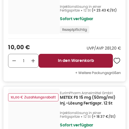
Injektionslösung in einer
Fertigspritze
•
12 St
(=
23.43 €/St
)
Sofort verfügbar
Rezeptpflichtig
Verkaufspreis
:
10,00 €
UVP/AVP
:
UVP/AVP
281,20 €
In den Warenkorb
+ Weitere Packungsgrößen
EurimPharm Arzneimittel GmbH
10,00 € Zuzahlungsrabatt
METEX FS 15 mg (50mg/ml)
Inj.-Lösung Fertigspr. 12 St
Injektionslösung in einer
Fertigspritze
•
12 St
(=
18.37 €/St
)
Sofort verfügbar