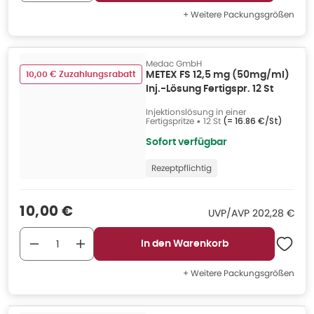
+ Weitere Packungsgrößen
Medac GmbH
10,00 € Zuzahlungsrabatt
METEX FS 12,5 mg (50mg/ml)
Inj.-Lösung Fertigspr. 12 St
Injektionslösung in einer
Fertigspritze
•
12 St
(=
16.86 €/St
)
Sofort verfügbar
Rezeptpflichtig
Verkaufspreis
:
10,00 €
UVP/AVP
:
UVP/AVP
202,28 €
In den Warenkorb
+ Weitere Packungsgrößen