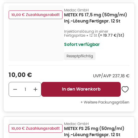
Medac GmbH
10,00 € Zuzahlungsrabatt
METEX FS 17,5 mg (50mg/ml)
Inj.-Lösung Fertigspr. 12 St
Injektionslösung in einer
Fertigspritze
•
12 St
(=
19.77 €/St
)
Sofort verfügbar
Rezeptpflichtig
Verkaufspreis
:
10,00 €
UVP/AVP
:
UVP/AVP
237,18 €
In den Warenkorb
+ Weitere Packungsgrößen
Medac GmbH
10,00 € Zuzahlungsrabatt
METEX FS 25 mg (50mg/ml)
Inj.-Lösung Fertigspr. 12 St