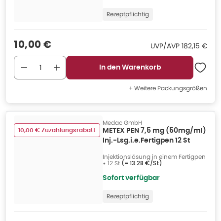
Rezeptpflichtig
Verkaufspreis
:
10,00 €
UVP/AVP
:
UVP/AVP
182,15 €
In den Warenkorb
+ Weitere Packungsgrößen
Medac GmbH
10,00 € Zuzahlungsrabatt
METEX PEN 7,5 mg (50mg/ml)
Inj.-Lsg.i.e.Fertigpen 12 St
Injektionslösung in einem Fertigpen
•
12 St
(=
13.28 €/St
)
Sofort verfügbar
Rezeptpflichtig