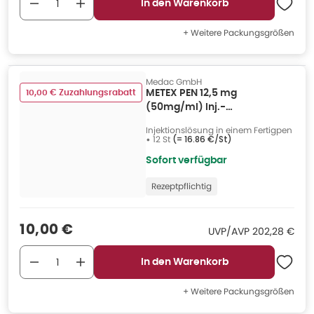
In den Warenkorb
+ Weitere Packungsgrößen
Medac GmbH
10,00 € Zuzahlungsrabatt
METEX PEN 12,5 mg
(50mg/ml) Inj.-
Lsg.i.e.Fertigpen 12 St
Injektionslösung in einem Fertigpen
•
12 St
(=
16.86 €/St
)
Sofort verfügbar
Rezeptpflichtig
Verkaufspreis
:
10,00 €
UVP/AVP
:
UVP/AVP
202,28 €
In den Warenkorb
+ Weitere Packungsgrößen