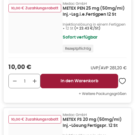
Medac GmbH
10,00 € Zuzahlungsrabatt
METEX PEN 25 mg (50mg/ml)
Inj.-Lsg.i.e.Fertigpen 12 St
Injektionslösung in einem Fertigpen
•
12 St
(=
23.43 €/St
)
Sofort verfügbar
Rezeptpflichtig
Verkaufspreis
:
10,00 €
UVP/AVP
:
UVP/AVP
281,20 €
In den Warenkorb
+ Weitere Packungsgrößen
Medac GmbH
10,00 € Zuzahlungsrabatt
METEX FS 20 mg (50mg/ml)
Inj.-Lösung Fertigspr. 12 St