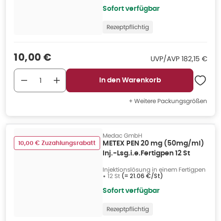
Sofort verfügbar
Rezeptpflichtig
Verkaufspreis
:
10,00 €
UVP/AVP
:
UVP/AVP
182,15 €
In den Warenkorb
+ Weitere Packungsgrößen
Medac GmbH
10,00 € Zuzahlungsrabatt
METEX PEN 20 mg (50mg/ml)
Inj.-Lsg.i.e.Fertigpen 12 St
Injektionslösung in einem Fertigpen
•
12 St
(=
21.06 €/St
)
Sofort verfügbar
Rezeptpflichtig