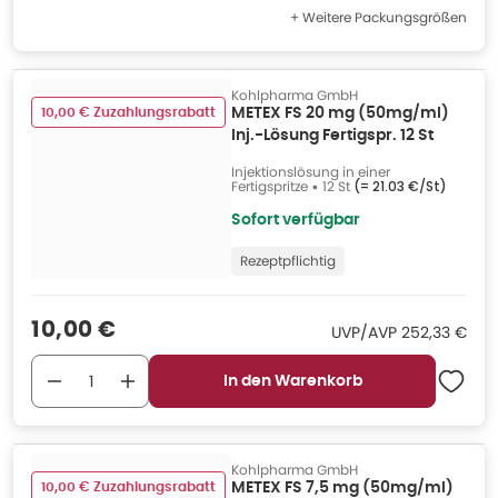
+ Weitere Packungsgrößen
Kohlpharma GmbH
10,00 € Zuzahlungsrabatt
METEX FS 20 mg (50mg/ml)
Inj.-Lösung Fertigspr. 12 St
Injektionslösung in einer
Fertigspritze
•
12 St
(=
21.03 €/St
)
Sofort verfügbar
Rezeptpflichtig
Verkaufspreis
:
10,00 €
UVP/AVP
:
UVP/AVP
252,33 €
In den Warenkorb
Kohlpharma GmbH
10,00 € Zuzahlungsrabatt
METEX FS 7,5 mg (50mg/ml)