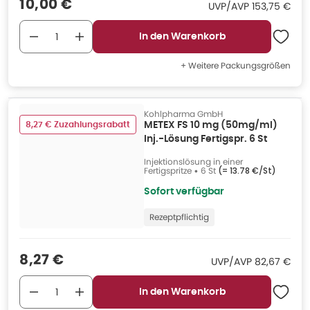
Verkaufspreis
:
10,00 €
UVP/AVP
:
UVP/AVP
153,75 €
In den Warenkorb
+ Weitere Packungsgrößen
Kohlpharma GmbH
8,27 € Zuzahlungsrabatt
METEX FS 10 mg (50mg/ml)
Inj.-Lösung Fertigspr. 6 St
Injektionslösung in einer
Fertigspritze
•
6 St
(=
13.78 €/St
)
Sofort verfügbar
Rezeptpflichtig
Verkaufspreis
:
8,27 €
UVP/AVP
:
UVP/AVP
82,67 €
In den Warenkorb