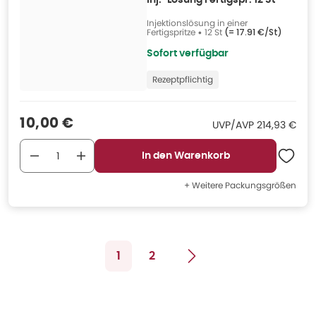
Inj.-Lösung Fertigspr. 12 St
Injektionslösung in einer
Fertigspritze
•
12 St
(=
17.91 €/St
)
Sofort verfügbar
Rezeptpflichtig
Verkaufspreis
:
10,00 €
UVP/AVP
:
UVP/AVP
214,93 €
In den Warenkorb
+ Weitere Packungsgrößen
1
2