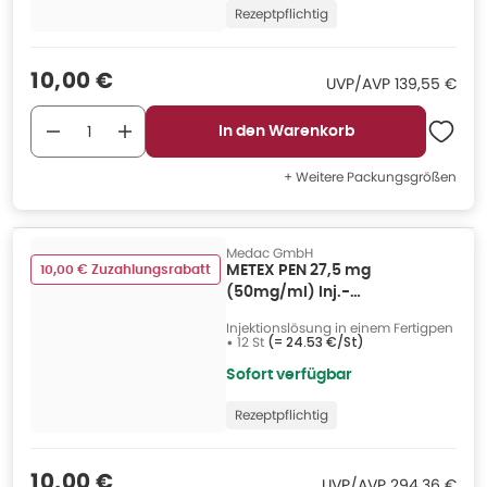
Rezeptpflichtig
Verkaufspreis
:
10,00 €
UVP/AVP
:
UVP/AVP
139,55 €
In den Warenkorb
+ Weitere Packungsgrößen
Medac GmbH
10,00 € Zuzahlungsrabatt
METEX PEN 27,5 mg
(50mg/ml) Inj.-
Lsg.i.e.Fertigpen 12 St
Injektionslösung in einem Fertigpen
•
12 St
(=
24.53 €/St
)
Sofort verfügbar
Rezeptpflichtig
Verkaufspreis
:
10,00 €
UVP/AVP
:
UVP/AVP
294,36 €