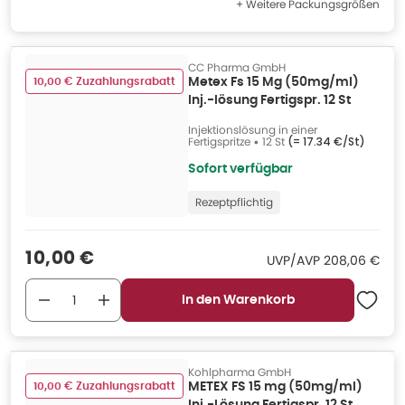
+ Weitere Packungsgrößen
CC Pharma GmbH
10,00 € Zuzahlungsrabatt
Metex Fs 15 Mg (50mg/ml)
Inj.-lösung Fertigspr. 12 St
Injektionslösung in einer
Fertigspritze
•
12 St
(=
17.34 €/St
)
Sofort verfügbar
Rezeptpflichtig
Verkaufspreis
:
10,00 €
UVP/AVP
:
UVP/AVP
208,06 €
In den Warenkorb
Kohlpharma GmbH
10,00 € Zuzahlungsrabatt
METEX FS 15 mg (50mg/ml)