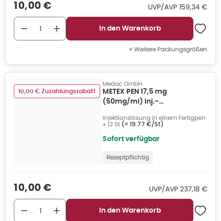
Verkaufspreis
:
10,00 €
UVP/AVP
:
UVP/AVP
159,34 €
In den Warenkorb
+ Weitere Packungsgrößen
Medac GmbH
10,00 € Zuzahlungsrabatt
METEX PEN 17,5 mg
(50mg/ml) Inj.-
Lsg.i.e.Fertigpen 12 St
Injektionslösung in einem Fertigpen
•
12 St
(=
19.77 €/St
)
Sofort verfügbar
Rezeptpflichtig
Verkaufspreis
:
10,00 €
UVP/AVP
:
UVP/AVP
237,18 €
In den Warenkorb