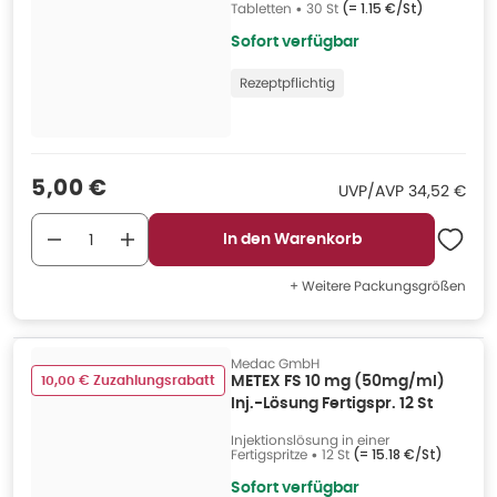
Tabletten
•
30 St
(=
1.15 €/St
)
Sofort verfügbar
Rezeptpflichtig
Verkaufspreis
:
5,00 €
UVP/AVP
:
UVP/AVP
34,52 €
In den Warenkorb
+ Weitere Packungsgrößen
Medac GmbH
10,00 € Zuzahlungsrabatt
METEX FS 10 mg (50mg/ml)
Inj.-Lösung Fertigspr. 12 St
Injektionslösung in einer
Fertigspritze
•
12 St
(=
15.18 €/St
)
Sofort verfügbar