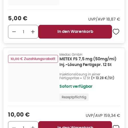
Verkaufspreis
:
5,00 €
UVP/AVP
:
UVP/AVP
18,87 €
In den Warenkorb
Medac GmbH
10,00 € Zuzahlungsrabatt
METEX FS 7,5 mg (50mg/ml)
Inj.-Lösung Fertigspr. 12 St
Injektionslösung in einer
Fertigspritze
•
12 St
(=
13.28 €/St
)
Sofort verfügbar
Rezeptpflichtig
Verkaufspreis
:
10,00 €
UVP/AVP
:
UVP/AVP
159,34 €