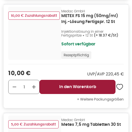
Medac GmbH
10,00 € Zuzahlungsrabatt
METEX FS 15 mg (50mg/ml)
Inj.-Lösung Fertigspr. 12 St
Injektionslösung in einer
Fertigspritze
•
12 St
(=
18.37 €/St
)
Sofort verfügbar
Rezeptpflichtig
Verkaufspreis
:
10,00 €
UVP/AVP
:
UVP/AVP
220,45 €
In den Warenkorb
+ Weitere Packungsgrößen
Medac GmbH
5,00 € Zuzahlungsrabatt
Metex 7,5 mg Tabletten 30 St