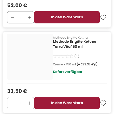
Verkaufspreis
:
52,00 €
In den Warenkorb
Methode Brigitte Kettner
Methode Brigitte Kettner
Terra Vita 150 ml
(
0
)
Creme
•
150 ml
(=
223.33 €/l
)
Sofort verfügbar
Verkaufspreis
:
33,50 €
In den Warenkorb