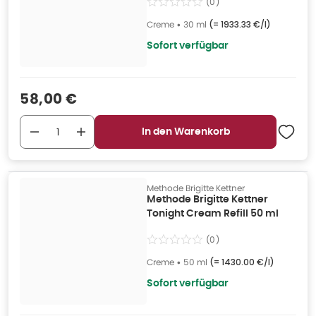
(
0
)
Creme
•
30 ml
(=
1933.33 €/l
)
Sofort verfügbar
Verkaufspreis
:
58,00 €
In den Warenkorb
Methode Brigitte Kettner
Methode Brigitte Kettner
Tonight Cream Refill 50 ml
(
0
)
Creme
•
50 ml
(=
1430.00 €/l
)
Sofort verfügbar