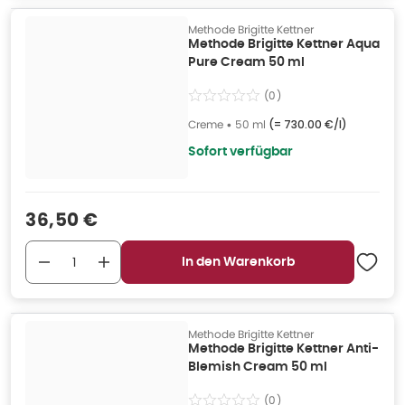
Methode Brigitte Kettner
Methode Brigitte Kettner Aqua
Pure Cream 50 ml
(
0
)
Creme
•
50 ml
(=
730.00 €/l
)
Sofort verfügbar
Verkaufspreis
:
36,50 €
In den Warenkorb
Methode Brigitte Kettner
Methode Brigitte Kettner Anti-
Blemish Cream 50 ml
(
0
)