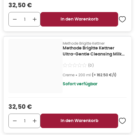
Verkaufspreis
:
32,50 €
In den Warenkorb
Methode Brigitte Kettner
Methode Brigitte Kettner
Ultra-Gentle Cleansing Milk
200 ml
(
0
)
Creme
•
200 ml
(=
162.50 €/l
)
Sofort verfügbar
Verkaufspreis
:
32,50 €
In den Warenkorb