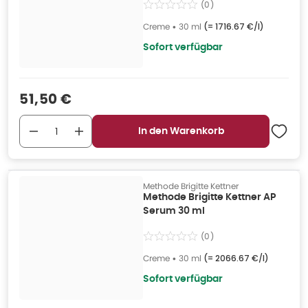
(
0
)
Creme
•
30 ml
(=
1716.67 €/l
)
Sofort verfügbar
Verkaufspreis
:
51,50 €
In den Warenkorb
Methode Brigitte Kettner
Methode Brigitte Kettner AP
Serum 30 ml
(
0
)
Creme
•
30 ml
(=
2066.67 €/l
)
Sofort verfügbar