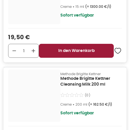
Creme
•
15 ml
(=
1300.00 €/l
)
Sofort verfügbar
Verkaufspreis
:
19,50 €
In den Warenkorb
Methode Brigitte Kettner
Methode Brigitte Kettner
Cleansing Milk 200 ml
(
0
)
Creme
•
200 ml
(=
162.50 €/l
)
Sofort verfügbar