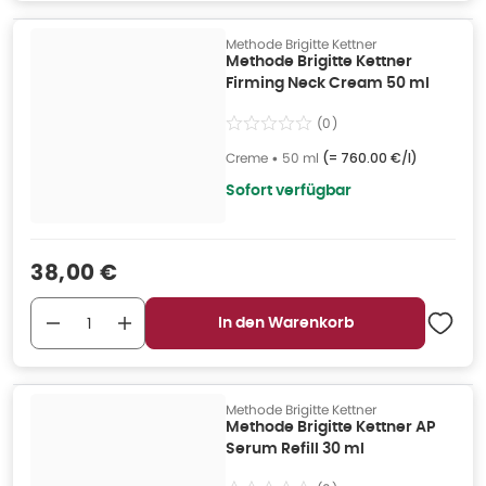
Methode Brigitte Kettner
Methode Brigitte Kettner
Firming Neck Cream 50 ml
(
0
)
Creme
•
50 ml
(=
760.00 €/l
)
Sofort verfügbar
Verkaufspreis
:
38,00 €
In den Warenkorb
Methode Brigitte Kettner
Methode Brigitte Kettner AP
Serum Refill 30 ml