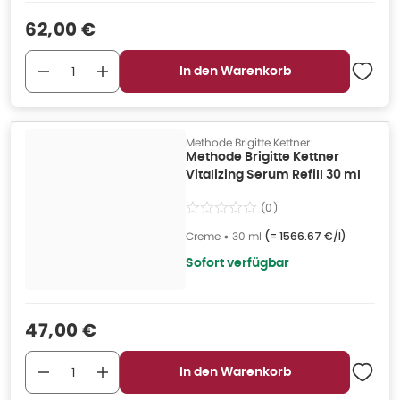
Verkaufspreis
:
62,00 €
In den Warenkorb
Methode Brigitte Kettner
Methode Brigitte Kettner
Vitalizing Serum Refill 30 ml
(
0
)
Creme
•
30 ml
(=
1566.67 €/l
)
Sofort verfügbar
Verkaufspreis
:
47,00 €
In den Warenkorb