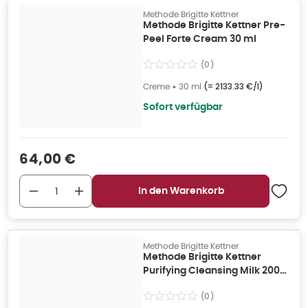
Methode Brigitte Kettner
Methode Brigitte Kettner Pre-
Peel Forte Cream 30 ml
(
0
)
Creme
•
30 ml
(=
2133.33 €/l
)
Sofort verfügbar
Verkaufspreis
:
64,00 €
In den Warenkorb
Methode Brigitte Kettner
Methode Brigitte Kettner
Purifying Cleansing Milk 200
ml
(
0
)