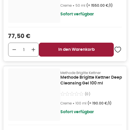
Creme
•
50 ml
(=
1550.00 €/l
)
Sofort verfügbar
Verkaufspreis
:
77,50 €
In den Warenkorb
Methode Brigitte Kettner
Methode Brigitte Kettner Deep
Cleansing Gel 100 ml
(
0
)
Creme
•
100 ml
(=
190.00 €/l
)
Sofort verfügbar