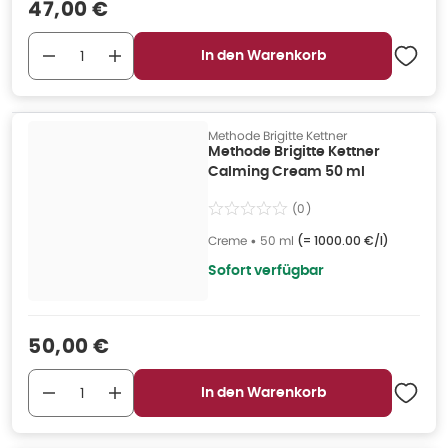
Verkaufspreis
:
47,00 €
In den Warenkorb
Methode Brigitte Kettner
Methode Brigitte Kettner
Calming Cream 50 ml
(
0
)
Creme
•
50 ml
(=
1000.00 €/l
)
Sofort verfügbar
Verkaufspreis
:
50,00 €
In den Warenkorb