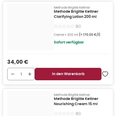
Methode Brigitte Kettner
Methode Brigitte Kettner
Clarifying Lotion 200 ml
(
0
)
Creme
•
200 ml
(=
170.00 €/l
)
Sofort verfügbar
Verkaufspreis
:
34,00 €
In den Warenkorb
Methode Brigitte Kettner
Methode Brigitte Kettner
Nourishing Cream 15 ml
(
0
)