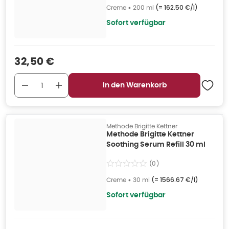
Creme
•
200 ml
(=
162.50 €/l
)
Sofort verfügbar
Verkaufspreis
:
32,50 €
In den Warenkorb
Methode Brigitte Kettner
Methode Brigitte Kettner
Soothing Serum Refill 30 ml
(
0
)
Creme
•
30 ml
(=
1566.67 €/l
)
Sofort verfügbar