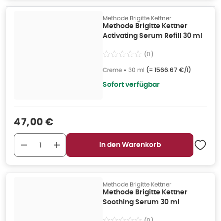
Methode Brigitte Kettner
Methode Brigitte Kettner
Activating Serum Refill 30 ml
(
0
)
Creme
•
30 ml
(=
1566.67 €/l
)
Sofort verfügbar
Verkaufspreis
:
47,00 €
In den Warenkorb
Methode Brigitte Kettner
Methode Brigitte Kettner
Soothing Serum 30 ml
(
0
)