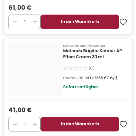
Verkaufspreis
:
61,00 €
In den Warenkorb
Methode Brigitte Kettner
Methode Brigitte Kettner AP
Effect Cream 30 ml
(
0
)
Creme
•
30 ml
(=
1366.67 €/l
)
Sofort verfügbar
Verkaufspreis
:
41,00 €
In den Warenkorb