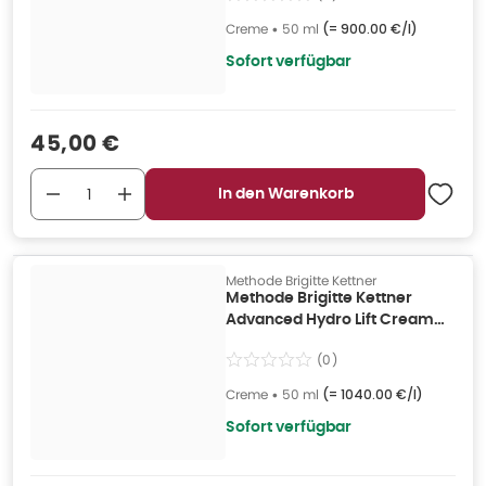
Creme
•
50 ml
(=
900.00 €/l
)
Sofort verfügbar
Verkaufspreis
:
45,00 €
In den Warenkorb
Methode Brigitte Kettner
Methode Brigitte Kettner
Advanced Hydro Lift Cream
50 ml
(
0
)
Creme
•
50 ml
(=
1040.00 €/l
)
Sofort verfügbar