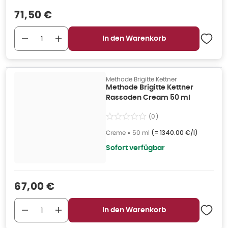
Verkaufspreis
:
71,50 €
In den Warenkorb
Methode Brigitte Kettner
Methode Brigitte Kettner
Rassoden Cream 50 ml
(
0
)
Creme
•
50 ml
(=
1340.00 €/l
)
Sofort verfügbar
Verkaufspreis
:
67,00 €
In den Warenkorb