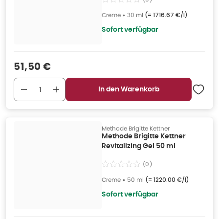
Creme
•
30 ml
(=
1716.67 €/l
)
Sofort verfügbar
Verkaufspreis
:
51,50 €
In den Warenkorb
Methode Brigitte Kettner
Methode Brigitte Kettner
Revitalizing Gel 50 ml
(
0
)
Creme
•
50 ml
(=
1220.00 €/l
)
Sofort verfügbar