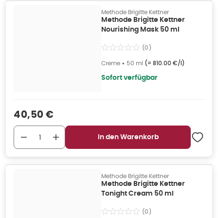
Methode Brigitte Kettner
Methode Brigitte Kettner
Nourishing Mask 50 ml
(
0
)
Creme
•
50 ml
(=
810.00 €/l
)
Sofort verfügbar
Verkaufspreis
:
40,50 €
In den Warenkorb
Methode Brigitte Kettner
Methode Brigitte Kettner
Tonight Cream 50 ml
(
0
)