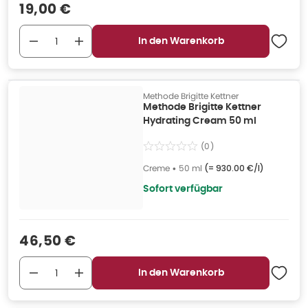
Verkaufspreis
:
19,00 €
In den Warenkorb
Methode Brigitte Kettner
Methode Brigitte Kettner
Hydrating Cream 50 ml
(
0
)
Creme
•
50 ml
(=
930.00 €/l
)
Sofort verfügbar
Verkaufspreis
:
46,50 €
In den Warenkorb