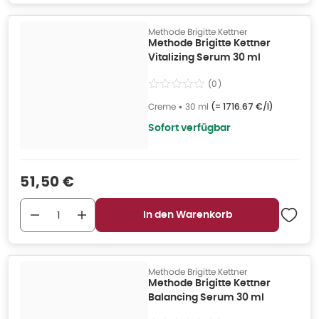
Methode Brigitte Kettner
Methode Brigitte Kettner
Vitalizing Serum 30 ml
(
0
)
Creme
•
30 ml
(=
1716.67 €/l
)
Sofort verfügbar
Verkaufspreis
:
51,50 €
In den Warenkorb
Methode Brigitte Kettner
Methode Brigitte Kettner
Balancing Serum 30 ml