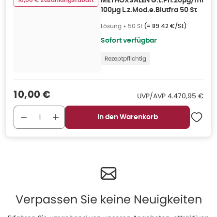
10,00 € Zuzahlungsrabatt
METHOXSALEN G.L.Ph.20µg/ml
100µg L.z.Mod.e.Blutfra 50 St
Lösung
•
50 St
(=
89.42 €/St
)
Sofort verfügbar
Rezeptpflichtig
Verkaufspreis
:
10,00 €
UVP/AVP
:
UVP/AVP
4.470,95 €
In den Warenkorb
Verpassen Sie keine Neuigkeiten