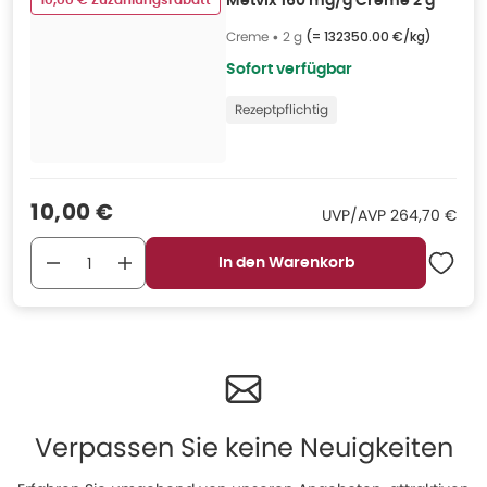
10,00 € Zuzahlungsrabatt
Metvix 160 mg/g Creme 2 g
Creme
•
2 g
(=
132350.00 €/kg
)
Sofort verfügbar
Rezeptpflichtig
Verkaufspreis
:
10,00 €
UVP/AVP
:
UVP/AVP
264,70 €
In den Warenkorb
Verpassen Sie keine Neuigkeiten