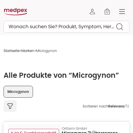
Suchen
Startseite
Marken
Microgynon
Alle Produkte von “Microgynon”
Microgynon
Sortieren nach
Relevanz
Orifarm GmbH