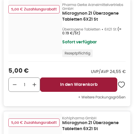
Pharma Gerke Arzneimittelvertriebs
GmbH
5,00 € Zuzahlungsrabatt
Microgynon 21 Überzogene
Tabletten 6X21 St
Überzogene Tabletten
•
6X21 St
(=
0.19 €/St
)
Sofort verfügbar
Rezeptpflichtig
Verkaufspreis
:
5,00 €
UVP/AVP
:
UVP/AVP
24,55 €
In den Warenkorb
+ Weitere Packungsgrößen
Kohlpharma GmbH
5,00 € Zuzahlungsrabatt
Microgynon 21 Überzogene
Tabletten 6X21 St