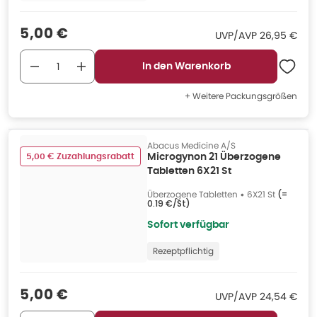
Verkaufspreis
:
5,00 €
UVP/AVP
:
UVP/AVP
26,95 €
In den Warenkorb
+ Weitere Packungsgrößen
Abacus Medicine A/S
5,00 € Zuzahlungsrabatt
Microgynon 21 Überzogene
Tabletten 6X21 St
Überzogene Tabletten
•
6X21 St
(=
0.19 €/St
)
Sofort verfügbar
Rezeptpflichtig
Verkaufspreis
:
5,00 €
UVP/AVP
:
UVP/AVP
24,54 €