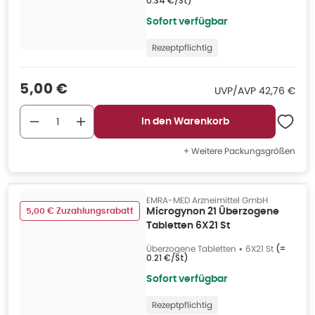
0.34 €/St
)
Sofort verfügbar
Rezeptpflichtig
Verkaufspreis
:
5,00 €
UVP/AVP
:
UVP/AVP
42,76 €
In den Warenkorb
+ Weitere Packungsgrößen
EMRA-MED Arzneimittel GmbH
5,00 € Zuzahlungsrabatt
Microgynon 21 Überzogene
Tabletten 6X21 St
Überzogene Tabletten
•
6X21 St
(=
0.21 €/St
)
Sofort verfügbar
Rezeptpflichtig