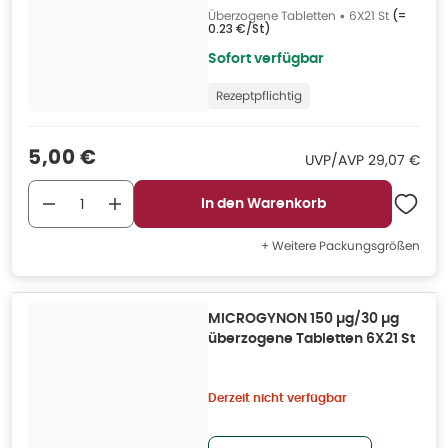
Überzogene Tabletten
•
6X21 St
(=
0.23 €/St
)
Sofort verfügbar
Rezeptpflichtig
Verkaufspreis
:
5,00 €
UVP/AVP
:
UVP/AVP
29,07 €
In den Warenkorb
+ Weitere Packungsgrößen
MICROGYNON 150 µg/30 µg
überzogene Tabletten 6X21 St
Derzeit nicht verfügbar