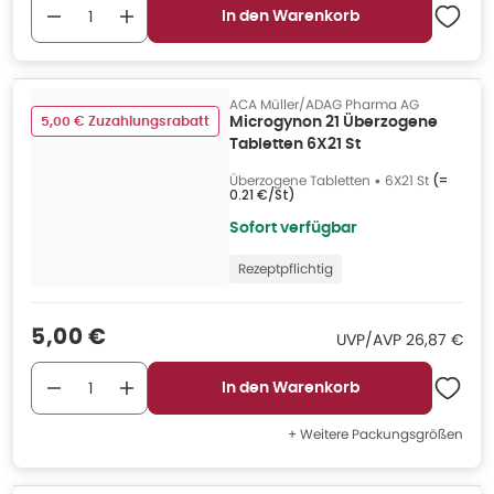
In den Warenkorb
ACA Müller/ADAG Pharma AG
5,00 € Zuzahlungsrabatt
Microgynon 21 Überzogene
Tabletten 6X21 St
Überzogene Tabletten
•
6X21 St
(=
0.21 €/St
)
Sofort verfügbar
Rezeptpflichtig
Verkaufspreis
:
5,00 €
UVP/AVP
:
UVP/AVP
26,87 €
In den Warenkorb
+ Weitere Packungsgrößen