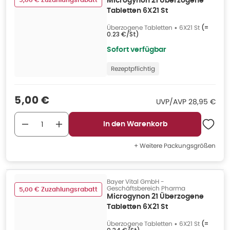
5,00 € Zuzahlungsrabatt
Microgynon 21 Überzogene
Tabletten 6X21 St
Überzogene Tabletten
•
6X21 St
(=
0.23 €/St
)
Sofort verfügbar
Rezeptpflichtig
Verkaufspreis
:
5,00 €
UVP/AVP
:
UVP/AVP
28,95 €
In den Warenkorb
+ Weitere Packungsgrößen
Bayer Vital GmbH -
Geschäftsbereich Pharma
5,00 € Zuzahlungsrabatt
Microgynon 21 Überzogene
Tabletten 6X21 St
Überzogene Tabletten
•
6X21 St
(=