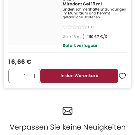
Miradont Gel 15 ml
Lindert schmerzhafte Entzündungen
im Mundraum und hemmt
gefährliche Bakterien
(
0
)
Gel
•
15 ml
(=
1110.67 €/l
)
Sofort verfügbar
Verkaufspreis
:
16,66 €
In den Warenkorb
Verpassen Sie keine Neuigkeiten