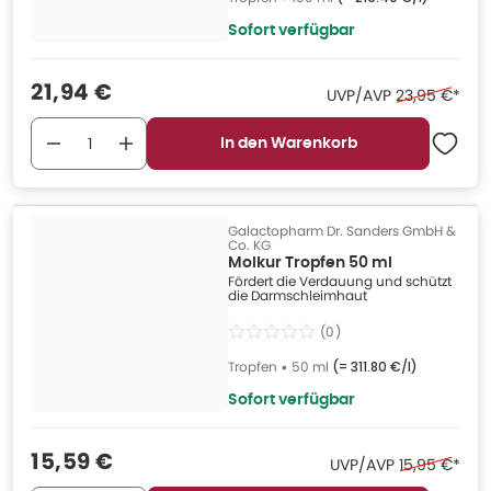
Sofort verfügbar
Verkaufspreis
:
21,94 €
Ehemaliger P
UVP/AVP
23,95 €
*
In den Warenkorb
Galactopharm Dr. Sanders GmbH &
Co. KG
Molkur Tropfen 50 ml
Fördert die Verdauung und schützt
die Darmschleimhaut
(
0
)
Tropfen
•
50 ml
(=
311.80 €/l
)
Sofort verfügbar
Verkaufspreis
:
15,59 €
Ehemaliger P
UVP/AVP
15,95 €
*