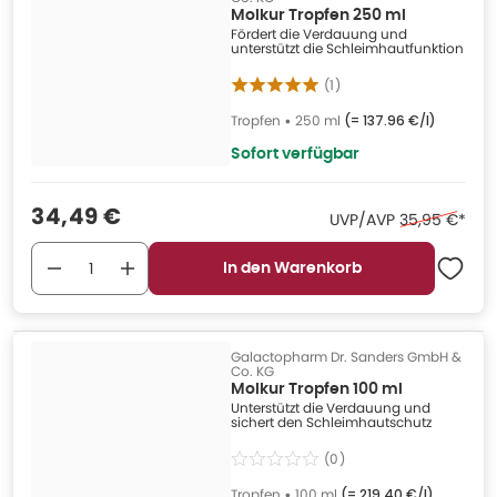
Molkur Tropfen 250 ml
Fördert die Verdauung und
unterstützt die Schleimhautfunktion
(
1
)
Tropfen
•
250 ml
(=
137.96 €/l
)
Sofort verfügbar
Verkaufspreis
:
34,49 €
Ehemaliger Pr
UVP/AVP
35,95 €
*
In den Warenkorb
Galactopharm Dr. Sanders GmbH &
Co. KG
Molkur Tropfen 100 ml
Unterstützt die Verdauung und
sichert den Schleimhautschutz
(
0
)
Tropfen
•
100 ml
(=
219.40 €/l
)