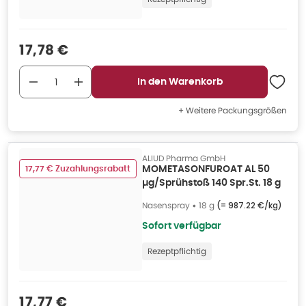
Verkaufspreis
:
17,78 €
In den Warenkorb
+ Weitere Packungsgrößen
ALIUD Pharma GmbH
17,77 € Zuzahlungsrabatt
MOMETASONFUROAT AL 50
µg/Sprühstoß 140 Spr.St. 18 g
Nasenspray
•
18 g
(=
987.22 €/kg
)
Sofort verfügbar
Rezeptpflichtig
Verkaufspreis
:
17,77 €