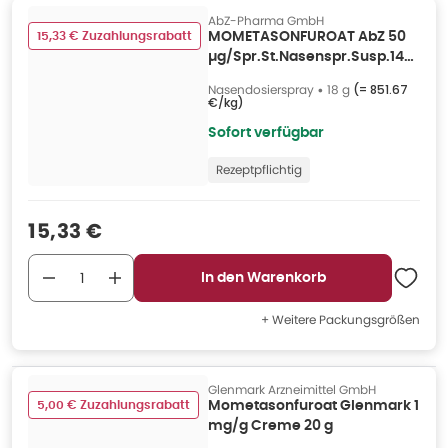
AbZ-Pharma GmbH
15,33 € Zuzahlungsrabatt
MOMETASONFUROAT AbZ 50
µg/Spr.St.Nasenspr.Susp.140
18 g
Nasendosierspray
•
18 g
(=
851.67
€/kg
)
Sofort verfügbar
Rezeptpflichtig
Verkaufspreis
:
15,33 €
In den Warenkorb
+ Weitere Packungsgrößen
Glenmark Arzneimittel GmbH
5,00 € Zuzahlungsrabatt
Mometasonfuroat Glenmark 1
mg/g Creme 20 g