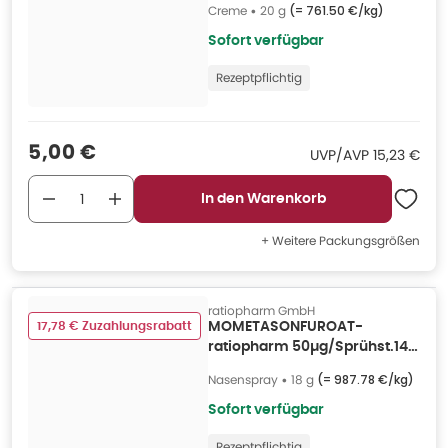
Creme
•
20 g
(=
761.50 €/kg
)
Sofort verfügbar
Rezeptpflichtig
Verkaufspreis
:
5,00 €
UVP/AVP
:
UVP/AVP
15,23 €
In den Warenkorb
+ Weitere Packungsgrößen
ratiopharm GmbH
17,78 € Zuzahlungsrabatt
MOMETASONFUROAT-
ratiopharm 50µg/Sprühst.140
Spr.St 18 g
Nasenspray
•
18 g
(=
987.78 €/kg
)
Sofort verfügbar
Rezeptpflichtig