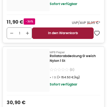
Sofort verfügbar
Verkaufspreis
:
11,90 €
Rabattstempel
-30%
Ehemaliger P
UVP/AVP
16,95 €
*
In den Warenkorb
MPB Pieper
Rollatorabdeckung G weich
Nylon 1 St
(
0
)
•
1 St
(=
154.50 €/kg
)
Sofort verfügbar
Verkaufspreis
:
30,90 €