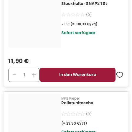
Stockhalter SNAP2 1 St
(
0
)
•
1 St
(=
198.33 €/kg
)
Sofort verfügbar
Verkaufspreis
:
11,90 €
In den Warenkorb
MPB Pieper
Rollstuhltasche
(
0
)
(=
23.90 €/St
)