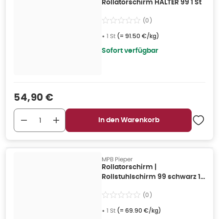
Rollatorschirm HALTER 99 1 St
(
0
)
•
1 St
(=
91.50 €/kg
)
Sofort verfügbar
Verkaufspreis
:
54,90 €
In den Warenkorb
MPB Pieper
Rollatorschirm |
Rollstuhlschirm 99 schwarz 1
St
(
0
)
•
1 St
(=
69.90 €/kg
)