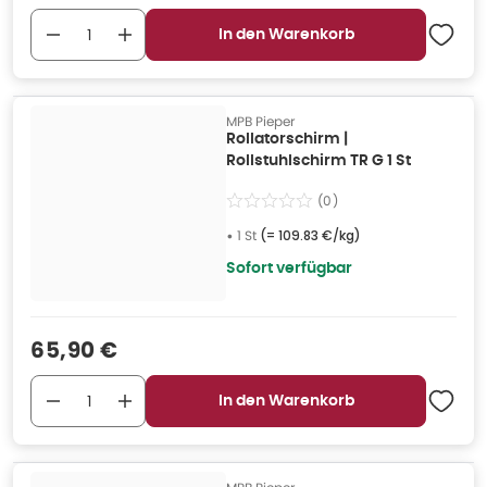
In den Warenkorb
MPB Pieper
Rollatorschirm |
Rollstuhlschirm TR G 1 St
(
0
)
•
1 St
(=
109.83 €/kg
)
Sofort verfügbar
Verkaufspreis
:
65,90 €
In den Warenkorb