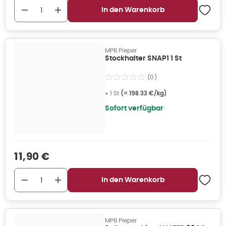
In den Warenkorb
MPB Pieper
Stockhalter SNAP1 1 St
(
0
)
•
1 St
(=
198.33 €/kg
)
Sofort verfügbar
Verkaufspreis
:
11,90 €
In den Warenkorb
MPB Pieper