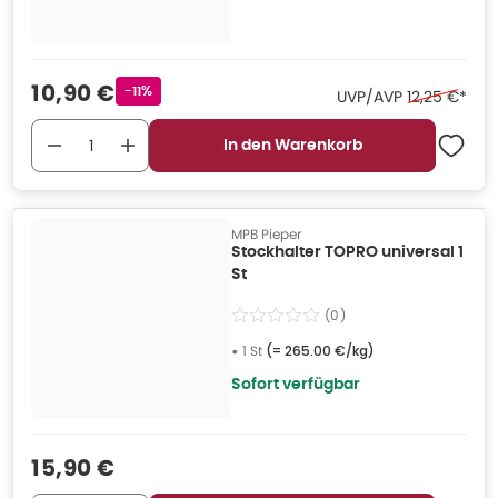
Verkaufspreis
:
10,90 €
Rabattstempel
-11%
Ehemaliger P
UVP/AVP
12,25 €
*
In den Warenkorb
MPB Pieper
Stockhalter TOPRO universal 1
St
(
0
)
•
1 St
(=
265.00 €/kg
)
Sofort verfügbar
Verkaufspreis
:
15,90 €