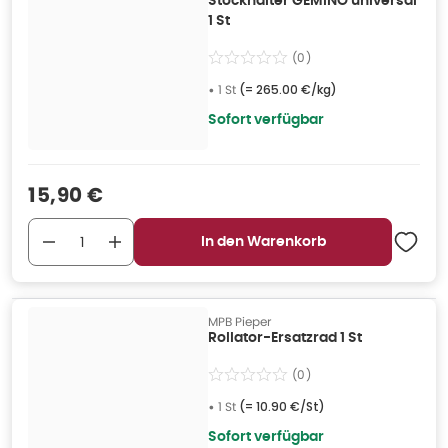
Stockhalter GEMINO universal
1 St
(
0
)
•
1 St
(=
265.00 €/kg
)
Sofort verfügbar
Verkaufspreis
:
15,90 €
In den Warenkorb
MPB Pieper
Rollator-Ersatzrad 1 St
(
0
)
•
1 St
(=
10.90 €/St
)
Sofort verfügbar