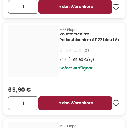
In den Warenkorb
MPB Pieper
Rollatorschirm |
Rollstuhlschirm ST 22 blau 1 St
(
0
)
•
1 St
(=
65.90 €/kg
)
Sofort verfügbar
Verkaufspreis
:
65,90 €
In den Warenkorb
MPB Pieper