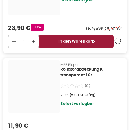
Sofort verfügbar
Verkaufspreis
:
23,90 €
Rabattstempel
-17%
Ehemaliger Pr
UVP/AVP
28,90 €
*
In den Warenkorb
MPB Pieper
Rollatorabdeckung K
transparent 1 St
(
0
)
•
1 St
(=
59.50 €/kg
)
Sofort verfügbar
Verkaufspreis
:
11,90 €