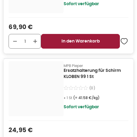
Sofort verfügbar
Verkaufspreis
:
69,90 €
In den Warenkorb
MPB Pieper
Ersatzhalterung für Schirm
KLOBEN 99 1 St
(
0
)
•
1 St
(=
41.58 €/kg
)
Sofort verfügbar
Verkaufspreis
:
24,95 €