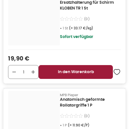
Ersatzhalterung für Schirm
KLOBEN TR 1 St
(
0
)
•
1 St
(=
33.17 €/kg
)
Sofort verfügbar
Verkaufspreis
:
19,90 €
In den Warenkorb
MPB Pieper
Anatomisch geformte
Rollatorgriffe 1 P
(
0
)
•
1 P
(=
11.90 €/P
)