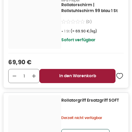
MPB Pieper
Rollatorschirm |
Rollstuhlschirm 99 blau 1 St
(
0
)
•
1 St
(=
69.90 €/kg
)
Sofort verfügbar
Verkaufspreis
:
69,90 €
In den Warenkorb
Rollatorgriff Ersatzgriff SOFT
Derzeit nicht verfügbar