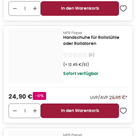
In den Warenkorb
MPB Pieper
Handschuhe für Rollstühle
oder Rollatoren
(
0
)
(=
12.45 €/St
)
Sofort verfügbar
Verkaufspreis
:
24,90 €
Rabattstempel
-17%
Ehemaliger Pr
UVP/AVP
29,95 €
*
In den Warenkorb
MPB Pieper