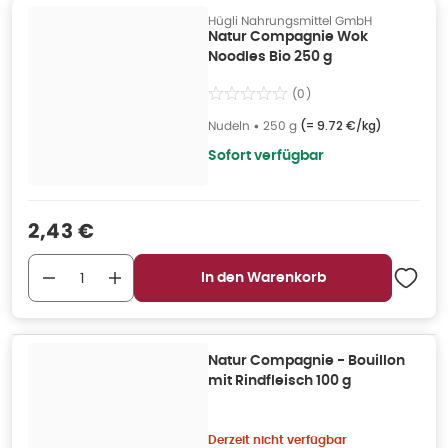
Hügli Nahrungsmittel GmbH
Natur Compagnie Wok
Noodles Bio 250 g
(
0
)
Nudeln
•
250 g
(=
9.72 €/kg
)
Sofort verfügbar
Verkaufspreis
:
2,43 €
In den Warenkorb
Natur Compagnie - Bouillon
mit Rindfleisch 100 g
Derzeit nicht verfügbar