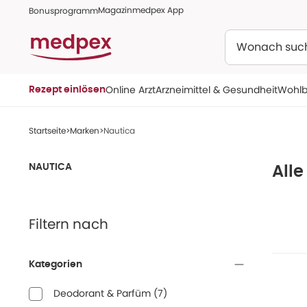
Magazin
medpex App
Bonusprogramm
Suchen
Online Arzt
Arzneimittel & Gesundheit
Wohlb
Rezept einlösen
Startseite
Marken
Nautica
NAUTICA
All
Filtern nach
Kategorien
Deodorant & Parfüm
(
7
)