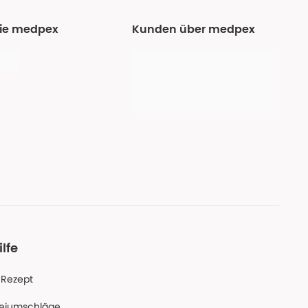
Sie medpex
Kunden über medpex
ilfe
-Rezept
reiumschläge