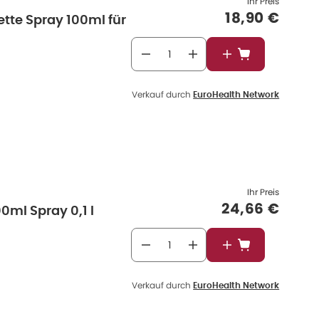
Ihr Preis
Verkaufspre
18,90 €
ette Spray 100ml für
In den Warenkor
Verkauf durch
EuroHealth Network
Ihr Preis
Verkaufspre
24,66 €
0ml Spray 0,1 l
In den Warenkor
Verkauf durch
EuroHealth Network