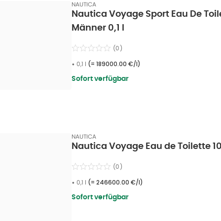
NAUTICA
Nautica Voyage Sport Eau De Toil
Männer 0,1 l
(
0
)
•
0,1 l
(=
189000.00 €/l
)
Sofort verfügbar
NAUTICA
Nautica Voyage Eau de Toilette 10
(
0
)
•
0,1 l
(=
246600.00 €/l
)
Sofort verfügbar