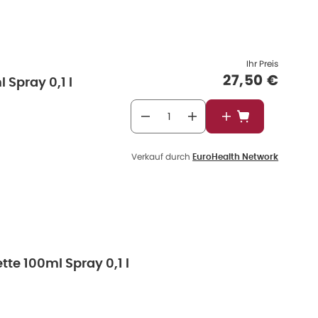
Ihr Preis
Verkaufspre
27,50 €
 Spray 0,1 l
In den Warenkor
Verkauf durch
EuroHealth Network
te 100ml Spray 0,1 l