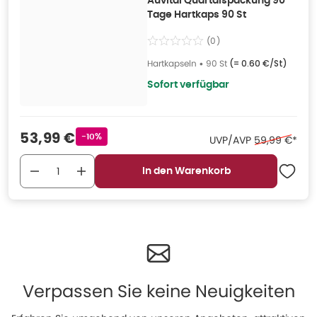
Auvital Quartalspackung 90
Tage Hartkaps 90 St
(
0
)
Hartkapseln
•
90 St
(=
0.60 €/St
)
Sofort verfügbar
Verkaufspreis
:
53,99 €
Rabattstempel
-10%
Ehemaliger Pr
UVP/AVP
59,99 €
*
In den Warenkorb
Verpassen Sie keine Neuigkeiten