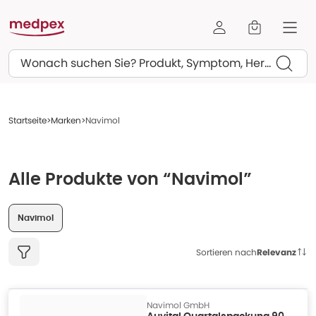
Suchen
Startseite
Marken
Navimol
Alle Produkte von “Navimol”
Navimol
Sortieren nach
Relevanz
Navimol GmbH