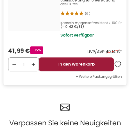
Übersäuerung zur Unterstützung
des Blutes
(
6
)
Kapseln magensaftresistent
•
100 St
(=
0.42 €/St
)
Sofort verfügbar
Verkaufspreis
:
41,99 €
Rabattstempel
-15%
Ehemaliger P
UVP/AVP
49,14 €
*
In den Warenkorb
+ Weitere Packungsgrößen
Verpassen Sie keine Neuigkeiten