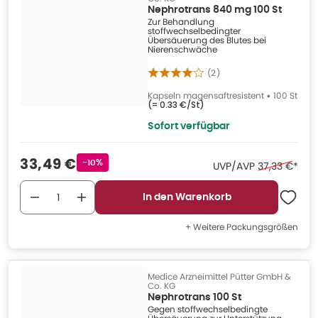
Nephrotrans 840 mg 100 St
Zur Behandlung
stoffwechselbedingter
Übersäuerung des Blutes bei
Nierenschwäche
(
2
)
Kapseln magensaftresistent
•
100 St
(=
0.33 €/St
)
Sofort verfügbar
Verkaufspreis
:
33,49 €
Rabattstempel
-10%
Ehemaliger P
UVP/AVP
37,33 €
*
In den Warenkorb
+ Weitere Packungsgrößen
Medice Arzneimittel Pütter GmbH &
Co. KG
Nephrotrans 100 St
Gegen stoffwechselbedingte