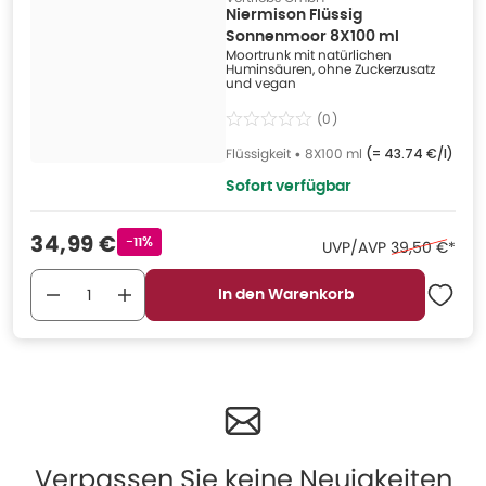
Niermison Flüssig
Sonnenmoor 8X100 ml
Moortrunk mit natürlichen
Huminsäuren, ohne Zuckerzusatz
und vegan
(
0
)
Flüssigkeit
•
8X100 ml
(=
43.74 €/l
)
Sofort verfügbar
Verkaufspreis
:
34,99 €
Rabattstempel
-11%
Ehemaliger Pr
UVP/AVP
39,50 €
*
In den Warenkorb
Verpassen Sie keine Neuigkeiten