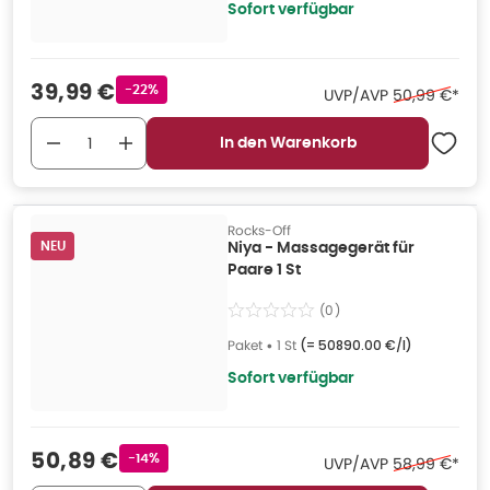
Sofort verfügbar
Verkaufspreis
:
39,99 €
Rabattstempel
-22%
Ehemaliger Pr
UVP/AVP
50,99 €
*
In den Warenkorb
Rocks-Off
NEU
Niya - Massagegerät für
Paare 1 St
(
0
)
Paket
•
1 St
(=
50890.00 €/l
)
Sofort verfügbar
Verkaufspreis
:
50,89 €
Rabattstempel
-14%
Ehemaliger Pr
UVP/AVP
58,99 €
*