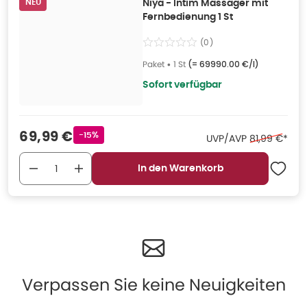
NEU
Niya - Intim Massager mit
Fernbedienung 1 St
(
0
)
Paket
•
1 St
(=
69990.00 €/l
)
Sofort verfügbar
Verkaufspreis
:
69,99 €
Rabattstempel
-15%
Ehemaliger P
UVP/AVP
81,99 €
*
In den Warenkorb
Verpassen Sie keine Neuigkeiten