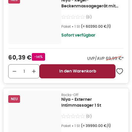
Niya - Kegel-
Beckenmassagegerät mit
Fernbedienung 1 St
(
0
)
Paket
•
1 St
(=
60390.00 €/l
)
Sofort verfügbar
Verkaufspreis
:
60,39 €
Rabattstempel
-14%
Ehemaliger Pr
UVP/AVP
69,99 €
*
In den Warenkorb
Rocks-Off
NEU
Niya - Externer
Intimmassager 1 St
(
0
)
Paket
•
1 St
(=
39990.00 €/l
)