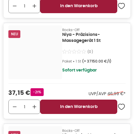
In den Warenkorb
Rocks-Off
NEU
Niya - Präzisions-
Massagegerät 1 St
(
0
)
Paket
•
1 St
(=
37150.00 €/l
)
Sofort verfügbar
Verkaufspreis
:
37,15 €
Rabattstempel
-21%
Ehemaliger Pr
UVP/AVP
46,99 €
*
In den Warenkorb
Rocks-Off