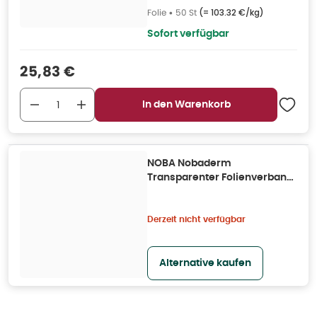
Folie
•
50 St
(=
103.32 €/kg
)
Sofort verfügbar
Verkaufspreis
:
25,83 €
In den Warenkorb
NOBA Nobaderm
Transparenter Folienverband
10 cm x 12 cm
Derzeit nicht verfügbar
Alternative kaufen