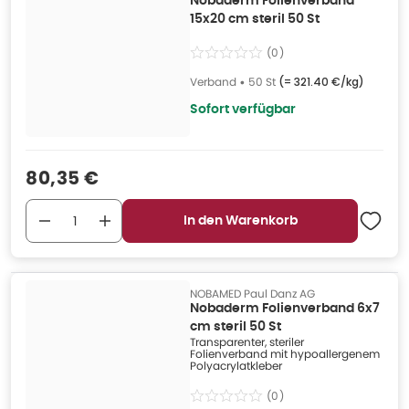
Nobaderm Folienverband
15x20 cm steril 50 St
(
0
)
Verband
•
50 St
(=
321.40 €/kg
)
Sofort verfügbar
Verkaufspreis
:
80,35 €
In den Warenkorb
NOBAMED Paul Danz AG
Nobaderm Folienverband 6x7
cm steril 50 St
Transparenter, steriler
Folienverband mit hypoallergenem
Polyacrylatkleber
(
0
)