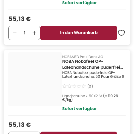
Sofort verfügbar
Verkaufspreis
:
55,13 €
In den Warenkorb
NOBAMED Paul Danz AG
NOBA Nobafeel OP-
Latexhandschuhe puderfrei
NOBA Nobafeel puderfreie OP-
Größe 6 50X 50X2 St
Latexhandschuhe, 50 Paar Größe 6
(
0
)
Handschuhe
•
50X2 St
(=
110.26
€/kg
)
Sofort verfügbar
Verkaufspreis
:
55,13 €