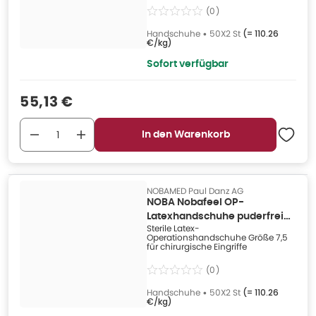
(
0
)
Handschuhe
•
50X2 St
(=
110.26
€/kg
)
Sofort verfügbar
Verkaufspreis
:
55,13 €
In den Warenkorb
NOBAMED Paul Danz AG
NOBA Nobafeel OP-
Latexhandschuhe puderfrei
Sterile Latex-
Größe 7,5 50X 50X2 St
Operationshandschuhe Größe 7,5
für chirurgische Eingriffe
(
0
)
Handschuhe
•
50X2 St
(=
110.26
€/kg
)