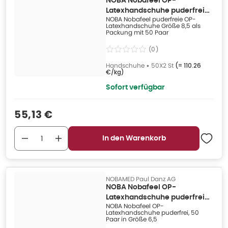
NOBA Nobafeel OP-
Latexhandschuhe puderfrei
NOBA Nobafeel puderfreie OP-
Größe 8,5 50X 50X2 St
Latexhandschuhe Größe 8,5 als
Packung mit 50 Paar
(
0
)
Handschuhe
•
50X2 St
(=
110.26
€/kg
)
Sofort verfügbar
Verkaufspreis
:
55,13 €
In den Warenkorb
NOBAMED Paul Danz AG
NOBA Nobafeel OP-
Latexhandschuhe puderfrei
NOBA Nobafeel OP-
Größe 6,5 50X 50X2 St
Latexhandschuhe puderfrei, 50
Paar in Größe 6,5