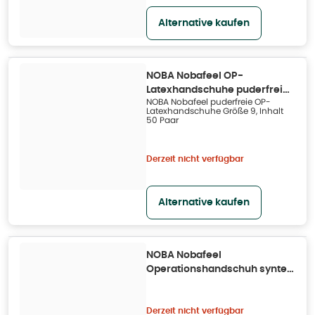
Alternative kaufen
NOBA Nobafeel OP-
Latexhandschuhe puderfrei
NOBA Nobafeel puderfreie OP-
Größe 9 50X 50X2 St
Latexhandschuhe Größe 9, Inhalt
50 Paar
Derzeit nicht verfügbar
Alternative kaufen
NOBA Nobafeel
Operationshandschuh syntex
P2 Größe 6 50X 50X2 St
Derzeit nicht verfügbar