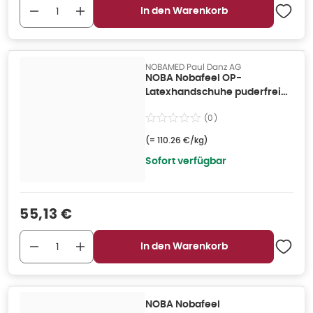
In den Warenkorb
NOBAMED Paul Danz AG
NOBA Nobafeel OP-
Latexhandschuhe puderfrei
Größe 8
(
0
)
(=
110.26 €/kg
)
Sofort verfügbar
Verkaufspreis
:
55,13 €
In den Warenkorb
NOBA Nobafeel