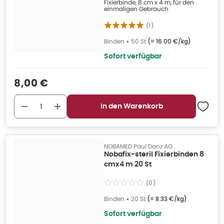
Fixierbinde, 8 cm x 4 m, für den
ohne Folie 50 St
einmaligen Gebrauch
(
1
)
Binden
•
50 St
(=
16.00 €/kg
)
Sofort verfügbar
Verkaufspreis
:
8,00 €
In den Warenkorb
NOBAMED Paul Danz AG
Nobafix-steril Fixierbinden 8
cmx4 m 20 St
(
0
)
Binden
•
20 St
(=
8.33 €/kg
)
Sofort verfügbar