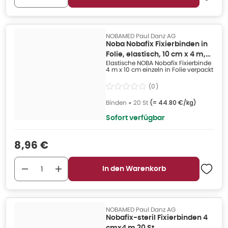
NOBAMED Paul Danz AG
Noba Nobafix Fixierbinden in
Folie, elastisch, 10 cm x 4 m,
Elastische NOBA Nobafix Fixierbinde
20 Stück 20 St
4 m x 10 cm einzeln in Folie verpackt
(
0
)
Binden
•
20 St
(=
44.80 €/kg
)
Sofort verfügbar
Verkaufspreis
:
8,96 €
In den Warenkorb
NOBAMED Paul Danz AG
Nobafix-steril Fixierbinden 4