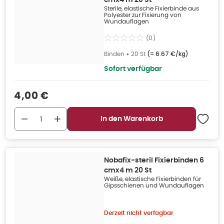
cmx4 m 20 St
Sterile, elastische Fixierbinde aus
Polyester zur Fixierung von
Wundauflagen
(
0
)
Binden
•
20 St
(=
6.67 €/kg
)
Sofort verfügbar
Verkaufspreis
:
4,00 €
In den Warenkorb
Nobafix-steril Fixierbinden 6
cmx4 m 20 St
Weiße, elastische Fixierbinden für
Gipsschienen und Wundauflagen
Derzeit nicht verfügbar