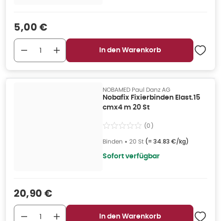
Verkaufspreis
:
5,00 €
In den Warenkorb
NOBAMED Paul Danz AG
Nobafix Fixierbinden Elast.15
cmx4 m 20 St
(
0
)
Binden
•
20 St
(=
34.83 €/kg
)
Sofort verfügbar
Verkaufspreis
:
20,90 €
In den Warenkorb