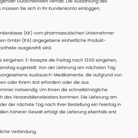
gender Gutscheinwert verfällt. Die Auszahlung des
s müssen Sie sich in Ihr Kundenkonto einloggen.
n Krankenkasse (KK) vom pharmazeutischen Unternehmer
ten GmbH (IFA) angegebene einheitliche Produkt-
Apotheke ausgezahlt wird.
uns eingehen. E-Rezepte die Freitag nach 13:00 eingehen,
nstag zugestellt. Von der Lieferung am nächsten Tag
 vorgesehene Austausch-Medikamente, die aufgrund von
en oder Ihrem Arzt erfordern oder die aus
nummer notwendig. Um Ihnen die schnellstmögliche
sch des Versanddienstleisters kommen. Die Lieferung am
der der nächste Tag nach Ihrer Bestellung ein Feiertag in
llen höherer Gewalt erfolgt die Lieferung ebenfalls erst
iche Verbindung.