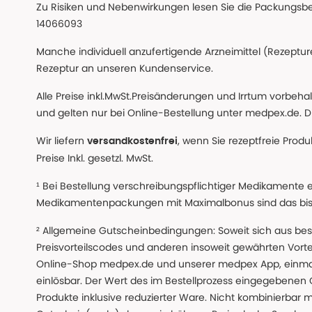
Zu Risiken und Nebenwirkungen lesen Sie die Packungsbeil
14066093
Manche individuell anzufertigende Arzneimittel (Rezepture
Rezeptur an unseren Kundenservice.
Alle Preise inkl.MwSt.Preisänderungen und Irrtum vorbeh
und gelten nur bei Online-Bestellung unter medpex.de. Di
Wir liefern
, wenn Sie rezeptfreie Prod
versandkostenfrei
Preise Inkl. gesetzl. MwSt.
¹ Bei Bestellung verschreibungspflichtiger Medikamente 
Medikamentenpackungen mit Maximalbonus sind das bis z
² Allgemeine Gutscheinbedingungen: Soweit sich aus beso
Preisvorteilscodes und anderen insoweit gewährten Vor
Online-Shop medpex.de und unserer medpex App, einmali
einlösbar. Der Wert des im Bestellprozess eingegebenen
Produkte inklusive reduzierter Ware. Nicht kombinierbar mi