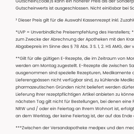
Gutschein(code)s kann ein höherer Preis als der Sonderp
Gutscheinwerts ist ausgeschlossen. Nicht einlösbar bei S
³ Dieser Preis gilt für die Auswahl Kassenrezept inkl. Zuzah
*UVP = Unverbindliche Preisempfehlung des Herstellers;
zum Zwecke der Abrechnung der Apotheken mit den Kranke
Abgabepreis im Sinne des § 78 Abs. 3 S. 1, 2. HS AMG, der
**Gilt für alle gültigen E-Rezepte, die im Zeitraum von Mo
werden am Montag zugestellt. E-Rezepte die zwischen S
ausgenommen sind spezielle Rezepturen, Medikamente 
Lieferengpässen nicht verfügbar sind, zu kühlende Medik
pharmazeutischen Gründen nicht beliefert werden dürfen
Lieferung Ihrer rezeptpflichtigen Artikel anbieten zu k
nächsten Tag gilt nicht für Bestellungen, bei denen eine
NRW und / oder ein Feiertag an Ihrem Wohnort ist, erfolgt 
an dem Werktag, der keine Feiertag ist, der auf das Ende 
***Zwischen der Versandapotheke medpex und den medpex