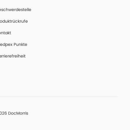
eschwerdestelle
roduktrückrufe
ontakt
edpex Punkte
rrierefreiheit
026 DocMorris