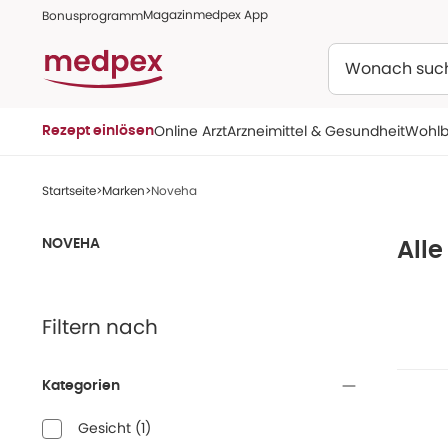
Magazin
medpex App
Bonusprogramm
Suchen
Online Arzt
Arzneimittel & Gesundheit
Wohlb
Rezept einlösen
Startseite
Marken
Noveha
NOVEHA
All
Filtern nach
Kategorien
Gesicht
(
1
)