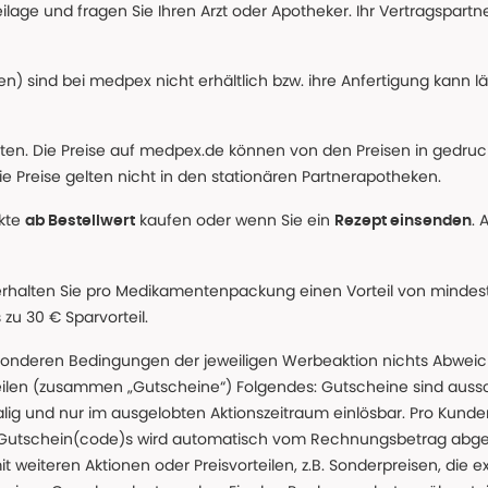
age und fragen Sie Ihren Arzt oder Apotheker. Ihr Vertragspartner
n) sind bei medpex nicht erhältlich bzw. ihre Anfertigung kann l
alten. Die Preise auf medpex.de können von den Preisen in gedru
e Preise gelten nicht in den stationären Partnerapotheken.
ukte
kaufen oder wenn Sie ein
. 
ab Bestellwert
Rezept einsenden
erhalten Sie pro Medikamentenpackung einen Vorteil von mindeste
u 30 € Sparvorteil.
nderen Bedingungen der jeweiligen Werbeaktion nichts Abweichen
teilen (zusammen „Gutscheine“) Folgendes: Gutscheine sind auss
g und nur im ausgelobten Aktionszeitraum einlösbar. Pro Kunde
 Gutschein(code)s wird automatisch vom Rechnungsbetrag abgezo
t weiteren Aktionen oder Preisvorteilen, z.B. Sonderpreisen, die e