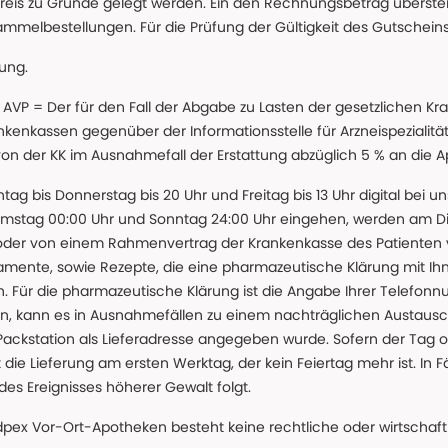
reis zu Grunde gelegt werden. Ein den Rechnungsbetrag überstei
ammelbestellungen. Für die Prüfung der Gültigkeit des Gutschein
lung.
 * AVP = Der für den Fall der Abgabe zu Lasten der gesetzliche
nkassen gegenüber der Informationsstelle für Arzneispezialitä
 von der KK im Ausnahmefall der Erstattung abzüglich 5 % an die 
ntag bis Donnerstag bis 20 Uhr und Freitag bis 13 Uhr digital bei 
amstag 00:00 Uhr und Sonntag 24:00 Uhr eingehen, werden am Die
oder von einem Rahmenvertrag der Krankenkasse des Patienten
amente, sowie Rezepte, die eine pharmazeutische Klärung mit Ihn
. Für die pharmazeutische Klärung ist die Angabe Ihrer Telefon
önnen, kann es in Ausnahmefällen zu einem nachträglichen Austau
 Packstation als Lieferadresse angegeben wurde. Sofern der Tag o
die Lieferung am ersten Werktag, der kein Feiertag mehr ist. In Fä
des Ereignisses höherer Gewalt folgt.
 Vor-Ort-Apotheken besteht keine rechtliche oder wirtschaftl