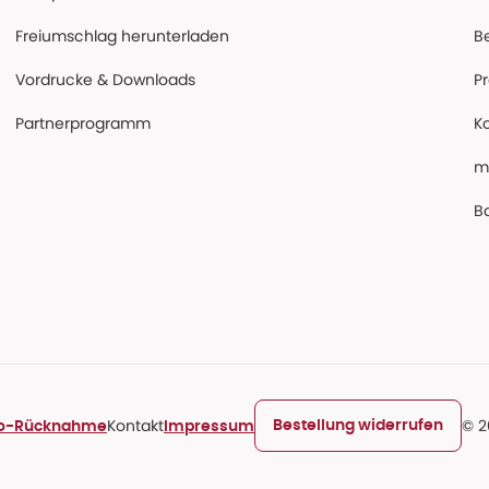
Freiumschlag herunterladen
B
Vordrucke & Downloads
P
Partnerprogramm
K
m
Ba
Kontakt
© 2
Bestellung widerrufen
ro-Rücknahme
Impressum