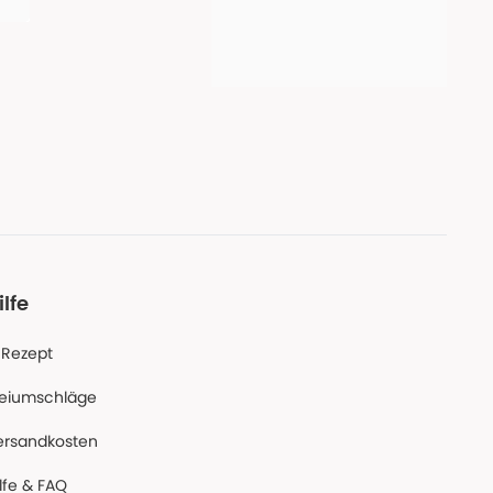
ilfe
-Rezept
reiumschläge
ersandkosten
lfe & FAQ