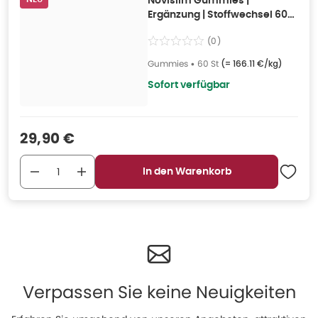
Novislim Gummies |
Ergänzung | Stoffwechsel 60
St
(
0
)
Gummies
•
60 St
(=
166.11 €/kg
)
Sofort verfügbar
Verkaufspreis
:
29,90 €
In den Warenkorb
Verpassen Sie keine Neuigkeiten