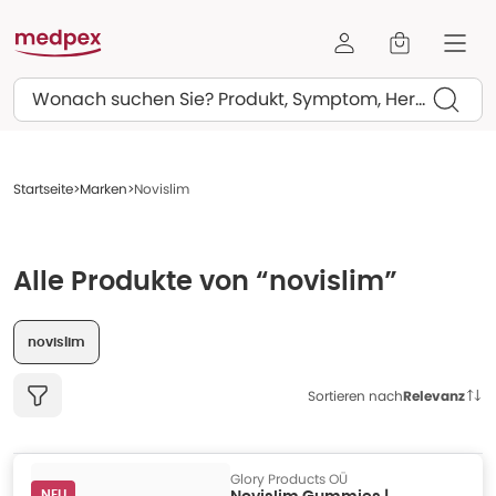
Suchen
Startseite
Marken
Novislim
Alle Produkte von “novislim”
novislim
Sortieren nach
Relevanz
Glory Products OÜ
NEU