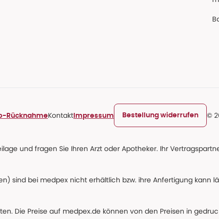
Ba
Kontakt
© 2
Bestellung widerrufen
ro-Rücknahme
Impressum
age und fragen Sie Ihren Arzt oder Apotheker. Ihr Vertragspartner
n) sind bei medpex nicht erhältlich bzw. ihre Anfertigung kann l
alten. Die Preise auf medpex.de können von den Preisen in gedru