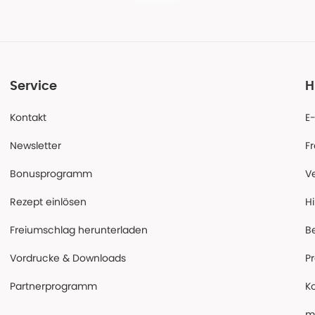
Service
H
Kontakt
E
Newsletter
F
Bonusprogramm
V
Rezept einlösen
Hi
Freiumschlag herunterladen
B
Vordrucke & Downloads
P
Partnerprogramm
K
m