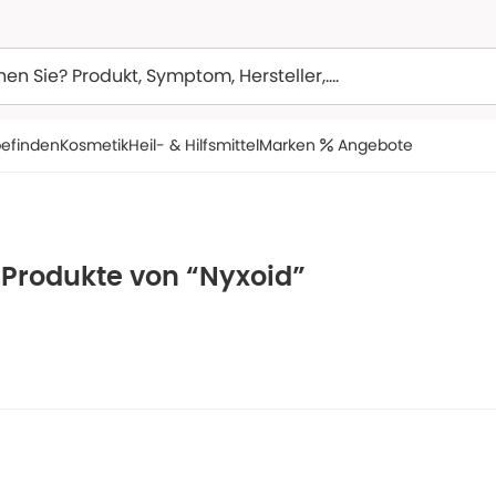
efinden
Kosmetik
Heil- & Hilfsmittel
Marken
Angebote
 Produkte von “Nyxoid”