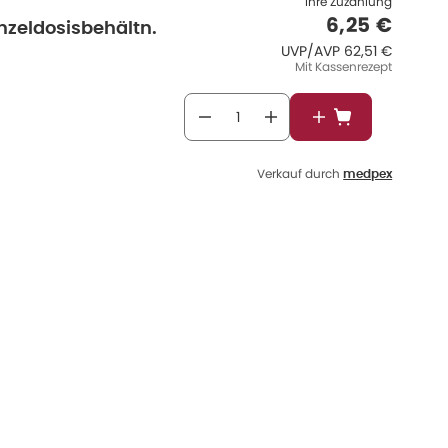
Ihre Zuzahlung
Verkaufspr
6,25 €
nzeldosisbehältn.
UVP/AVP
:
UVP/AVP
62,51 €
Mit Kassenrezept
In den Warenkor
Verkauf durch
medpex