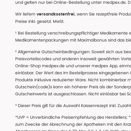
und gelten nur bei Online-Bestellung unter medpex.de. Di
Wir liefern
, wenn Sie rezeptfreie Prod
versandkostenfrei
Preise Inkl. gesetzl. MwSt.
¹ Bei Bestellung verschreibungspflichtiger Medikamente 
Medikamentenpackungen mit Maximalbonus sind das bis z
² Allgemeine Gutscheinbedingungen: Soweit sich aus beso
Preisvorteilscodes und anderen insoweit gewährten Vor
Online-Shop medpex.de und unserer medpex App, einmali
einlösbar. Der Wert des im Bestellprozess eingegebenen
Produkte inklusive reduzierter Ware. Nicht kombinierbar mi
Gutschein(code)s kann ein höherer Preis als der Sonderp
Gutscheinwerts ist ausgeschlossen. Nicht einlösbar bei S
³ Dieser Preis gilt für die Auswahl Kassenrezept inkl. Zuzah
*UVP = Unverbindliche Preisempfehlung des Herstellers;
zum Zwecke der Abrechnung der Apotheken mit den Kranke