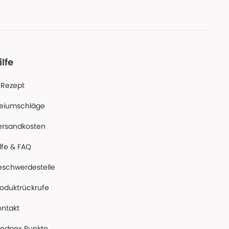
ilfe
-Rezept
reiumschläge
ersandkosten
lfe & FAQ
eschwerdestelle
roduktrückrufe
ontakt
edpex Punkte