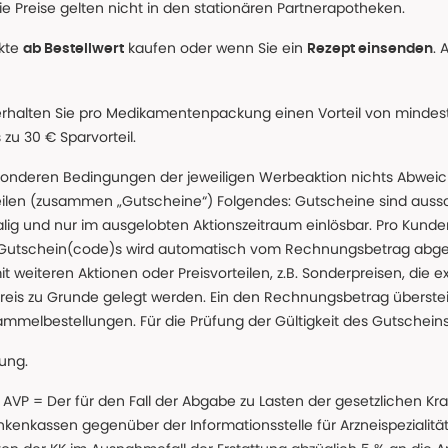
e Preise gelten nicht in den stationären Partnerapotheken.
ukte
kaufen oder wenn Sie ein
. 
ab Bestellwert
Rezept einsenden
erhalten Sie pro Medikamentenpackung einen Vorteil von mindeste
u 30 € Sparvorteil.
nderen Bedingungen der jeweiligen Werbeaktion nichts Abweichen
teilen (zusammen „Gutscheine“) Folgendes: Gutscheine sind auss
g und nur im ausgelobten Aktionszeitraum einlösbar. Pro Kunde
 Gutschein(code)s wird automatisch vom Rechnungsbetrag abgezo
t weiteren Aktionen oder Preisvorteilen, z.B. Sonderpreisen, die e
reis zu Grunde gelegt werden. Ein den Rechnungsbetrag überstei
ammelbestellungen. Für die Prüfung der Gültigkeit des Gutschein
lung.
 * AVP = Der für den Fall der Abgabe zu Lasten der gesetzliche
nkassen gegenüber der Informationsstelle für Arzneispezialitä