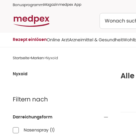
Magazin
medpex App
Bonusprogramm
Suchen
Online Arzt
Arzneimittel & Gesundheit
Wohlb
Rezept einlösen
Startseite
Marken
Nyxoid
Nyxoid
Alle
Filtern nach
Darreichungsform
Nasenspray
(
1
)