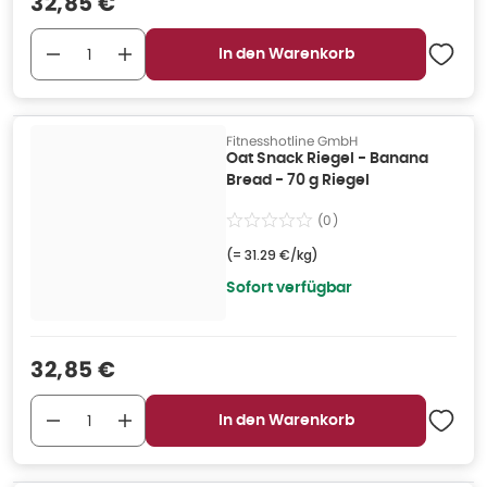
Verkaufspreis
:
32,85 €
In den Warenkorb
Fitnesshotline GmbH
Oat Snack Riegel - Banana
Bread - 70 g Riegel
(
0
)
(=
31.29 €/kg
)
Sofort verfügbar
Verkaufspreis
:
32,85 €
In den Warenkorb