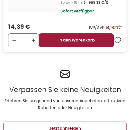
Spray
•
15 ml
(=
959.33 €/l
)
Sofort verfügbar
Verkaufspreis
:
14,39 €
Ehemaliger P
UVP/AVP
14,90 €
*
In den Warenkorb
Verpassen Sie keine Neuigkeiten
Erfahren Sie umgehend von unseren Angeboten, attraktiven
Rabatten oder Neuigkeiten
Jetzt anmelden