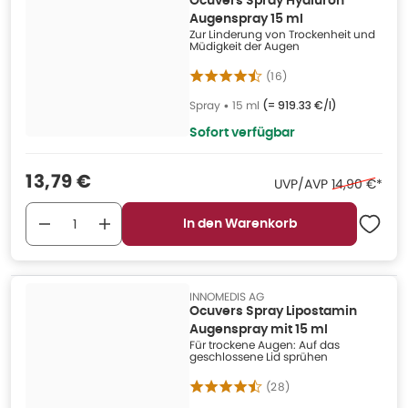
Ocuvers Spray Hyaluron
Augenspray 15 ml
Zur Linderung von Trockenheit und
Müdigkeit der Augen
(
16
)
Spray
•
15 ml
(=
919.33 €/l
)
Sofort verfügbar
Verkaufspreis
:
13,79 €
Ehemaliger P
UVP/AVP
14,90 €
*
In den Warenkorb
INNOMEDIS AG
Ocuvers Spray Lipostamin
Augenspray mit 15 ml
Für trockene Augen: Auf das
geschlossene Lid sprühen
(
28
)