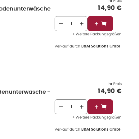
Ihr Preis
Verkaufspre
14,90 €
eriodenunterwäsche
In den Warenkorb
+ Weitere Packungsgrößen
Verkauf durch
B&M Solutions GmbH
Ihr Preis
Verkaufspre
14,90 €
iodenunterwäsche -
In den Warenkorb
+ Weitere Packungsgrößen
Verkauf durch
B&M Solutions GmbH