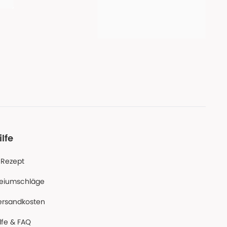
ilfe
-Rezept
reiumschläge
ersandkosten
lfe & FAQ