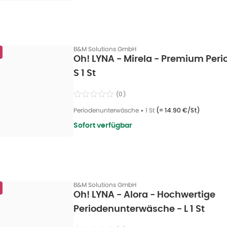
B&M Solutions GmbH
Oh! LYNA - Mirela - Premium Per
S 1 St
(
0
)
Periodenunterwäsche
•
1 St
(=
14.90 €/St
)
Sofort verfügbar
B&M Solutions GmbH
Oh! LYNA - Alora - Hochwertige
Periodenunterwäsche - L 1 St