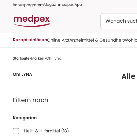
Magazin
medpex App
Bonusprogramm
Suchen
Online Arzt
Arzneimittel & Gesundheit
Wohlb
Rezept einlösen
Startseite
Marken
Oh-lyna
Oh! LYNA
Alle
Filtern nach
Kategorien
Heil- & Hilfsmittel
(
18
)