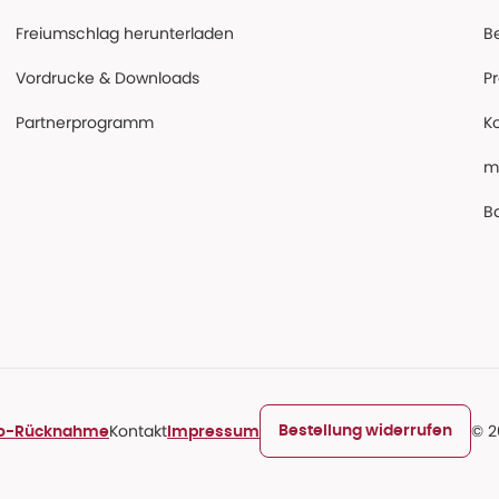
Freiumschlag herunterladen
B
Vordrucke & Downloads
P
Partnerprogramm
K
m
Ba
Kontakt
© 2
Bestellung widerrufen
ro-Rücknahme
Impressum