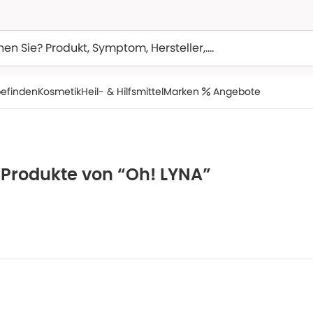
efinden
Kosmetik
Heil- & Hilfsmittel
Marken
Angebote
 Produkte von “Oh! LYNA”