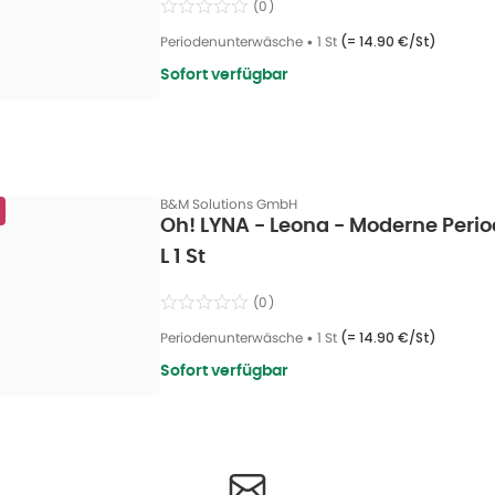
(
0
)
Periodenunterwäsche
•
1 St
(=
14.90 €/St
)
Sofort verfügbar
B&M Solutions GmbH
Oh! LYNA - Leona - Moderne Peri
L 1 St
(
0
)
Periodenunterwäsche
•
1 St
(=
14.90 €/St
)
Sofort verfügbar