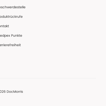
eschwerdestelle
roduktrückrufe
ontakt
edpex Punkte
rrierefreiheit
026 DocMorris