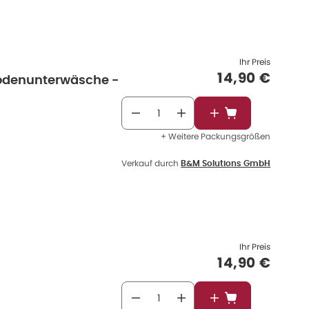
Ihr Preis
Verkaufspre
14,90 €
iodenunterwäsche -
In den Warenkorb
+ Weitere Packungsgrößen
Verkauf durch
B&M Solutions GmbH
Ihr Preis
Verkaufspre
14,90 €
In den Warenkorb