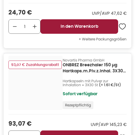
Verkaufspreis
:
24,70 €
UVP/AVP
:
UVP/AVP
47,62 €
In den Warenkorb
+ Weitere Packungsgrößen
Novartis Pharma GmbH
93,07 € Zuzahlungsrabatt
ONBREZ Breezhaler 150 µg
Hartkaps.m.Plv.z.Inhal. 3X30
St
Hartkapseln mit Pulver zur
Inhalation
•
3X30 St
(=
1.61 €/St
)
Sofort verfügbar
Rezeptpflichtig
Verkaufspreis
:
93,07 €
UVP/AVP
:
UVP/AVP
145,23 €