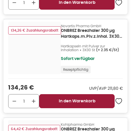
In den Warenkorb
Novartis Pharma GmbH
134,26 € Zuzahlungsrabatt
ONBREZ Breezhaler 300 µg
Hartkaps.m.Plv.z.Inhal. 3X30
St
Hartkapseln mit Pulver zur
Inhalation
•
3X30 St
(=
2.35 €/St
)
Sofort verfügbar
Rezeptpflichtig
Verkaufspreis
:
134,26 €
UVP/AVP
:
UVP/AVP
211,80 €
In den Warenkorb
Kohlpharma GmbH
64,42 € Zuzahlungsrabatt
ONBREZ Breezhaler 300 µg