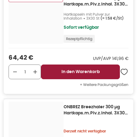
Hartkaps.m.Plv.z.Inhal. 3X30
St
Hartkapseln mit Pulver zur
Inhalation
•
3X30 St
(=
1.58 €/St
)
Sofort verfügbar
Rezeptpflichtig
Verkaufspreis
:
64,42 €
UVP/AVP
:
UVP/AVP
141,96 €
In den Warenkorb
+ Weitere Packungsgrößen
ONBREZ Breezhaler 300 µg
Hartkaps.m.Plv.z.Inhal. 3X30
St
Derzeit nicht verfügbar