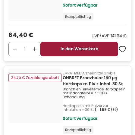
Sofort verfügbar
Rezeptpflichtig
Verkaufspreis
:
64,40 €
UVP/AVP
:
UVP/AVP
141,94 €
In den Warenkorb
EMRA-MED Arzneimittel GmbH
24,70 € Zuzahlungsrabatt
ONBREZ Breezhaler 150 µg
Hartkaps.m.Plv.z.Inhal. 30 St
Bronchien-erweiternde Hartkapseln
mit Indacaterol zur COPD-
Behandlung
Hartkapseln mit Pulver zur
Inhalation
•
30 St
(=
1.59 €/St
)
Sofort verfügbar
Rezeptpflichtig