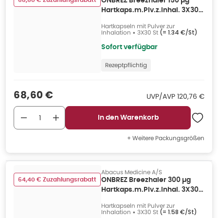
68,60 € Zuzahlungsrabatt
ONBREZ Breezhaler 150 µg
Hartkaps.m.Plv.z.Inhal. 3X30
St
Hartkapseln mit Pulver zur
Inhalation
•
3X30 St
(=
1.34 €/St
)
Sofort verfügbar
Rezeptpflichtig
Verkaufspreis
:
68,60 €
UVP/AVP
:
UVP/AVP
120,76 €
In den Warenkorb
+ Weitere Packungsgrößen
Abacus Medicine A/S
64,40 € Zuzahlungsrabatt
ONBREZ Breezhaler 300 µg
Hartkaps.m.Plv.z.Inhal. 3X30
St
Hartkapseln mit Pulver zur
Inhalation
•
3X30 St
(=
1.58 €/St
)