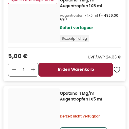
5,00 € Zuzahlungsrabatt
Opatanol 1 Mg/ml
Augentropfen 1X5 ml
Augentropfen
•
1X5 ml
(=
4926.00
€/l
)
Sofort verfügbar
Rezeptpflichtig
Verkaufspreis
:
5,00 €
UVP/AVP
:
UVP/AVP
24,63 €
In den Warenkorb
Opatanol 1 Mg/ml
Augentropfen 1X5 ml
Derzeit nicht verfügbar