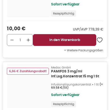
Sofort verfügbar
Rezeptpflichtig
Verkaufspreis
:
10,00 €
UVP/AVP
:
UVP/AVP
778,39 €
In den Warenkorb
+ Weitere Packungsgrößen
Medac GmbH
6,96 € Zuzahlungsrabatt
PAMIFOS 3 mg/ml
Inf.Lsg.Konzentrat 15 mg 1 St
Infusionslösungskonzentrat
•
1 St
(=
69.58 €/St
)
Sofort verfügbar
Rezeptpflichtig