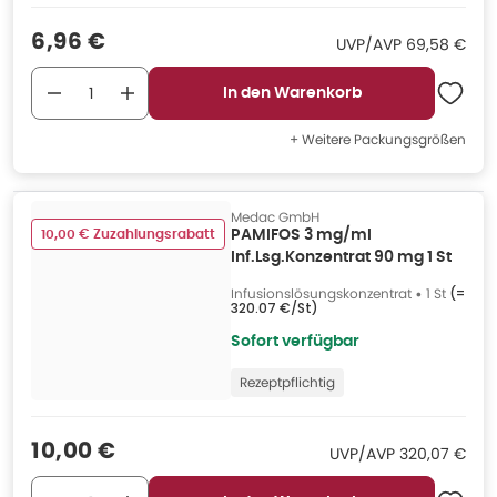
Verkaufspreis
:
6,96 €
UVP/AVP
:
UVP/AVP
69,58 €
In den Warenkorb
+ Weitere Packungsgrößen
Medac GmbH
10,00 € Zuzahlungsrabatt
PAMIFOS 3 mg/ml
Inf.Lsg.Konzentrat 90 mg 1 St
Infusionslösungskonzentrat
•
1 St
(=
320.07 €/St
)
Sofort verfügbar
Rezeptpflichtig
Verkaufspreis
:
10,00 €
UVP/AVP
:
UVP/AVP
320,07 €