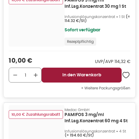
10,00 € Zuzahlungsrabatt
PAMIFOS 3 mg/ml
Inf.Lsg.Konzentrat 30 mg 1 St
Infusionslösungskonzentrat
•
1 St
(=
114.32 €/St
)
Sofort verfügbar
Rezeptpflichtig
Verkaufspreis
:
10,00 €
UVP/AVP
:
UVP/AVP
114,32 €
In den Warenkorb
+ Weitere Packungsgrößen
Medac GmbH
10,00 € Zuzahlungsrabatt
PAMIFOS 3 mg/ml
Inf.Lsg.Konzentrat 60 mg 4 St
Infusionslösungskonzentrat
•
4 St
(=
194.60 €/St
)