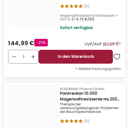
(
2
)
Magensaftresistente Hartkapseln
•
200 St
(=
0.72 €/St
)
Sofort verfügbar
Verkaufspreis
:
144,99 €
Rabattstempel
-27%
Ehemaliger Pr
UVP/AVP
197,29 €
*
In den Warenkorb
+ Weitere Packungsgrößen
NORDMARK Pharma GmbH
Pankreatan 10.000
Magensaftresistente Ha 200
Therapie bei
St
verdauungsbezogenen Problemen
der Bauchspeicheldrüse
(
2
)