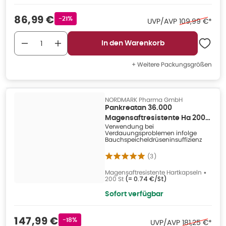
Verkaufspreis
:
86,99 €
Rabattstempel
-21%
Ehemaliger Pr
UVP/AVP
109,99 €
*
In den Warenkorb
+ Weitere Packungsgrößen
NORDMARK Pharma GmbH
Pankreatan 36.000
Magensaftresistente Ha 200
Verwendung bei
St
Verdauungsproblemen infolge
Bauchspeicheldrüseninsuffizienz
(
3
)
Magensaftresistente Hartkapseln
•
200 St
(=
0.74 €/St
)
Sofort verfügbar
Verkaufspreis
:
147,99 €
Rabattstempel
-18%
Ehemaliger P
UVP/AVP
181,25 €
*