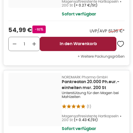
Magensaftresistente Hartkapseln
•
200 St
(=
0.27 €/St
)
Sofort verfügbar
Verkaufspreis
:
54,99 €
Rabattstempel
-10%
Ehemaliger P
UVP/AVP
61,36 €
*
In den Warenkorb
+ Weitere Packungsgrößen
NORDMARK Pharma GmbH
Pankreatan 20.000 Ph.eur.-
einheiten msr. 200 St
Unterstützung für den Magen bei
Mahlzeiten
(
1
)
Magensaftresistente Hartkapseln
•
200 St
(=
0.43 €/St
)
Sofort verfügbar