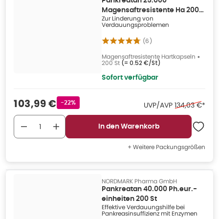
Pankreatan 25.000
Magensaftresistente Ha 200
Zur Linderung von
St
Verdauungsproblemen
(
6
)
Magensaftresistente Hartkapseln
•
200 St
(=
0.52 €/St
)
Sofort verfügbar
Verkaufspreis
:
103,99 €
Rabattstempel
-22%
Ehemaliger Pr
UVP/AVP
134,03 €
*
In den Warenkorb
+ Weitere Packungsgrößen
NORDMARK Pharma GmbH
Pankreatan 40.000 Ph.eur.-
einheiten 200 St
Effektive Verdauungshilfe bei
Pankreasinsuffizienz mit Enzymen