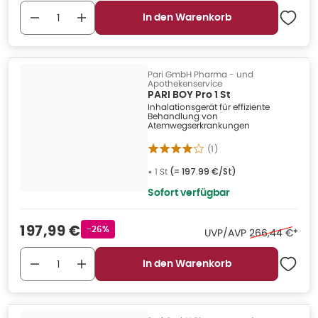
In den Warenkorb
Pari GmbH Pharma - und
Apothekenservice
PARI BOY Pro 1 St
Inhalationsgerät für effiziente
Behandlung von
Atemwegserkrankungen
(
1
)
•
1 St
(=
197.99 €/St
)
Sofort verfügbar
Verkaufspreis
:
197,99 €
Rabattstempel
-26%
Ehemaliger Pre
UVP/AVP
266,44 €
*
In den Warenkorb