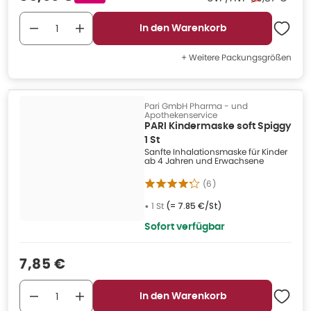
In den Warenkorb
+ Weitere Packungsgrößen
Pari GmbH Pharma - und
Apothekenservice
PARI Kindermaske soft Spiggy
1 St
Sanfte Inhalationsmaske für Kinder
ab 4 Jahren und Erwachsene
(
6
)
•
1 St
(=
7.85 €/St
)
Sofort verfügbar
Verkaufspreis
:
7,85 €
In den Warenkorb