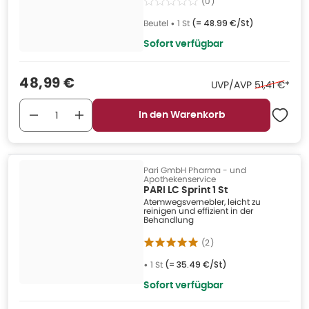
(
0
)
Beutel
•
1 St
(=
48.99 €/St
)
Sofort verfügbar
Verkaufspreis
:
48,99 €
Ehemaliger 
UVP/AVP
51,41 €
*
In den Warenkorb
Pari GmbH Pharma - und
Apothekenservice
PARI LC Sprint 1 St
Atemwegsvernebler, leicht zu
reinigen und effizient in der
Behandlung
(
2
)
•
1 St
(=
35.49 €/St
)
Sofort verfügbar