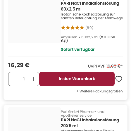
PARI NaCl Inhalationslösung
60X2,5 ml
Isotonische Kochsalzlösung zur
sanften Befeuchtung der Atemwege
(
80
)
Ampullen
•
60X2,5 ml
(=
108.60
€/l
)
Sofort verfügbar
Verkaufspreis
:
16,29 €
Ehemaliger P
UVP/AVP
16,95 €
*
In den Warenkorb
+ Weitere Packungsgrößen
Pari GmbH Pharma - und
Apothekenservice
PARI NaCl Inhalationslösung
20X5 ml
Atemwegsanfeuchtung für alle