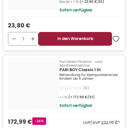
Beutel
•
1 St
(=
23.80 €/St
)
Sofort verfügbar
Verkaufspreis
:
23,80 €
In den Warenkorb
Pari GmbH Pharma - und
Apothekenservice
PARI BOY Classic 1 St
Behandlung für Atemprobleme bei
Kindern ab 4 Jahren
(
0
)
•
1 St
(=
172.99 €/St
)
Sofort verfügbar
Verkaufspreis
:
172,99 €
Rabattstempel
-26%
Ehemaliger Pr
UVP/AVP
232,76 €
*