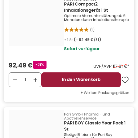
PARI Compact2
Inhalationsgerät 1 St
Optimale Atemunterstützung ab 6
Monaten durch Inhalationstherapie
(
1
)
•
1 St
(=
92.49 €/St
)
Sofort verfügbar
Verkaufspreis
:
92,49 €
Rabattstempel
-21%
Ehemaliger P
UVP/AVP
117,81 €
*
In den Warenkorb
+ Weitere Packungsgrößen
Pari GmbH Pharma - und
Apothekenservice
PARI BOY Classic Year Pack 1
St
Stetige Effizienz für Pari Boy