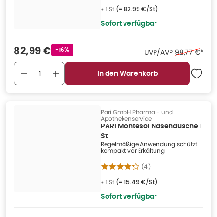
•
1 St
(=
82.99 €/St
)
Sofort verfügbar
Verkaufspreis
:
82,99 €
Rabattstempel
-16%
Ehemaliger P
UVP/AVP
98,77 €
*
In den Warenkorb
Pari GmbH Pharma - und
Apothekenservice
PARI Montesol Nasendusche 1
St
Regelmäßige Anwendung schützt
kompakt vor Erkältung
(
4
)
•
1 St
(=
15.49 €/St
)
Sofort verfügbar