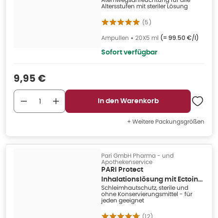
Altersstufen mit steriler Lösung
(
5
)
Ampullen
•
20X5 ml
(=
99.50 €/l
)
Sofort verfügbar
Verkaufspreis
:
9,95 €
In den Warenkorb
+ Weitere Packungsgrößen
Pari GmbH Pharma - und
Apothekenservice
PARI Protect
Inhalationslösung mit Ectoin
Schleimhautschutz, sterile und
60X2,5 ml
ohne Konservierungsmittel - für
jeden geeignet
(
12
)