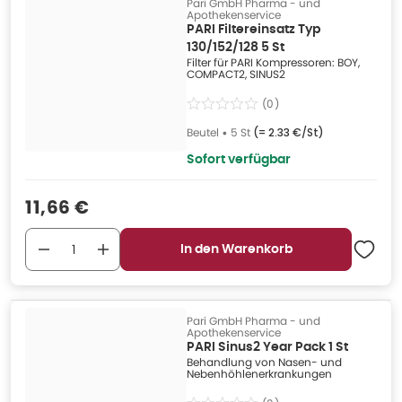
Pari GmbH Pharma - und
Apothekenservice
PARI Filtereinsatz Typ
130/152/128 5 St
Filter für PARI Kompressoren: BOY,
COMPACT2, SINUS2
(
0
)
Beutel
•
5 St
(=
2.33 €/St
)
Sofort verfügbar
Verkaufspreis
:
11,66 €
In den Warenkorb
Pari GmbH Pharma - und
Apothekenservice
PARI Sinus2 Year Pack 1 St
Behandlung von Nasen- und
Nebenhöhlenerkrankungen