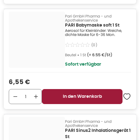
Pari GmbH Pharma - und
Apothekenservice
PARI Babymaske soft 1 St
Aerosol für Kleinkinder: Weiche,
dichte Maske für 6-36 Mon.
(
0
)
Beutel
•
1 St
(=
6.55 €/St
)
Sofort verfügbar
Verkaufspreis
:
6,55 €
In den Warenkorb
Pari GmbH Pharma - und
Apothekenservice
PARI Sinus2 Inhalationsgerät 1
St