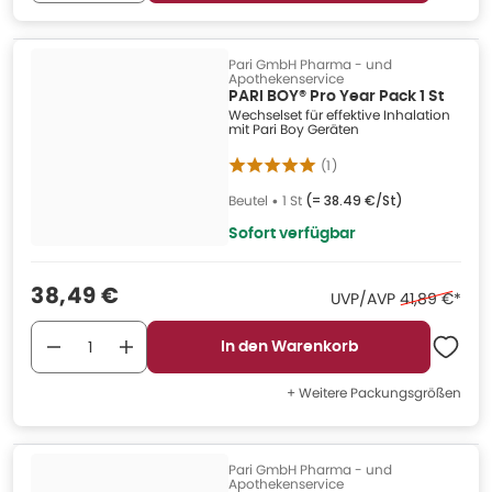
Pari GmbH Pharma - und
Apothekenservice
PARI BOY® Pro Year Pack 1 St
Wechselset für effektive Inhalation
mit Pari Boy Geräten
(
1
)
Beutel
•
1 St
(=
38.49 €/St
)
Sofort verfügbar
Verkaufspreis
:
38,49 €
Ehemaliger P
UVP/AVP
41,89 €
*
In den Warenkorb
+ Weitere Packungsgrößen
Pari GmbH Pharma - und
Apothekenservice