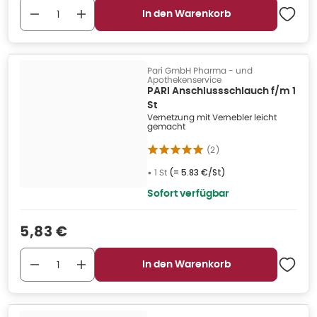
In den Warenkorb
Pari GmbH Pharma - und
Apothekenservice
PARI Anschlussschlauch f/m 1
St
Vernetzung mit Vernebler leicht
gemacht
(
2
)
•
1 St
(=
5.83 €/St
)
Sofort verfügbar
Verkaufspreis
:
5,83 €
In den Warenkorb