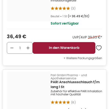
Inhalationsgeräte
(
3
)
Beutel
•
1 St
(=
36.49 €/St
)
Sofort verfügbar
Verkaufspreis
:
36,49 €
Ehemaliger P
UVP/AVP
39,03 €
*
In den Warenkorb
+ Weitere Packungsgrößen
Pari GmbH Pharma - und
Apothekenservice
PARI Anschlussschlauch f/m
lang 1 St
Zubehör für effektive PARI Inhalation
mit höchster Qualität
(
6
)