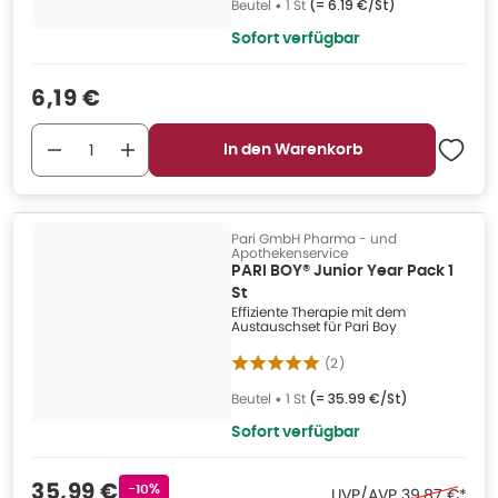
Beutel
•
1 St
(=
6.19 €/St
)
Sofort verfügbar
Verkaufspreis
:
6,19 €
In den Warenkorb
Pari GmbH Pharma - und
Apothekenservice
PARI BOY® Junior Year Pack 1
St
Effiziente Therapie mit dem
Austauschset für Pari Boy
(
2
)
Beutel
•
1 St
(=
35.99 €/St
)
Sofort verfügbar
Verkaufspreis
:
35,99 €
Rabattstempel
-10%
Ehemaliger P
UVP/AVP
39,87 €
*