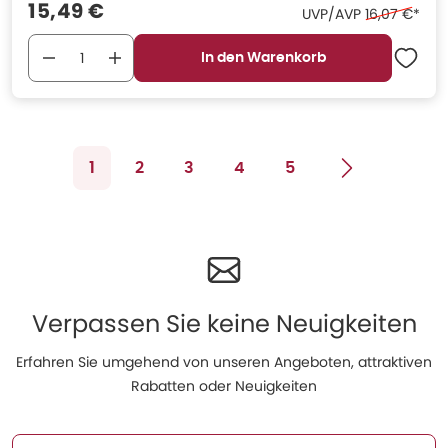
Verkaufspreis
:
15,49 €
Ehemaliger P
UVP/AVP
16,07 €
*
In den Warenkorb
1
2
3
4
5
Verpassen Sie keine Neuigkeiten
Erfahren Sie umgehend von unseren Angeboten, attraktiven
Rabatten oder Neuigkeiten