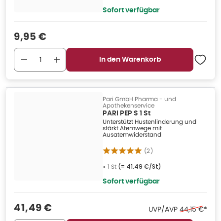
Sofort verfügbar
Verkaufspreis
:
9,95 €
In den Warenkorb
Pari GmbH Pharma - und
Apothekenservice
PARI PEP S 1 St
Unterstützt Hustenlinderung und
stärkt Atemwege mit
Ausatemwiderstand
(
2
)
•
1 St
(=
41.49 €/St
)
Sofort verfügbar
Verkaufspreis
:
41,49 €
Ehemaliger P
UVP/AVP
44,15 €
*