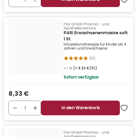
Pari GmbH Pharma - und
Apothekenservice
PARI Erwachsenenmaske soft
1 St
Inhalationstherapie für Kinder ab 4
Jahren und Erwachsene
(
11
)
•
1 St
(=
8.33 €/St
)
Sofort verfügbar
Verkaufspreis
:
8,33 €
In den Warenkorb
Pari GmbH Pharma - und
Apothekenservice