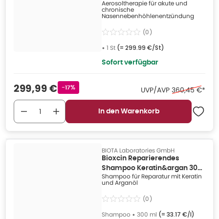
Aerosoltherapie für akute und
chronische
Nasennebenhöhlenentzündung
(
0
)
•
1 St
(=
299.99 €/St
)
Sofort verfügbar
Verkaufspreis
:
299,99 €
Rabattstempel
-17%
Ehemaliger Pre
UVP/AVP
360,45 €
*
In den Warenkorb
BIOTA Laboratories GmbH
Bioxcin Reparierendes
Shampoo Keratin&argan 300
Shampoo für Reparatur mit Keratin
ml
und Arganöl
(
0
)
Shampoo
•
300 ml
(=
33.17 €/l
)