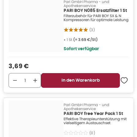
Pari GmbH Pharma - und
Apothekenservice
PARI BOY N085 Ersatzfilter 1 St
Filterzubehör für PARI BOY SX & N
Kompressoren für optimale Leistung
(
3
)
•
1 St
(=
3.69 €/St
)
Sofort verfügbar
Verkaufspreis
:
3,69 €
In den Warenkorb
Pari GmbH Pharma - und
Apothekenservice
PARI BOY free Year Pack 1 St
Effektive Therapieunterstützung mit
vielseitigem Austauschset
(
0
)