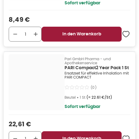
Sofort verfügbar
Verkaufspreis
:
8,49 €
In den Warenkorb
Pari GmbH Pharma - und
Apothekenservice
PARI Compact2 Year Pack 1 St
Ersatzset für effektive Inhalation mit
PARI COMPACT
(
0
)
Beutel
•
1 St
(=
22.61 €/St
)
Sofort verfügbar
Verkaufspreis
:
22,61 €
In den Warenkorb