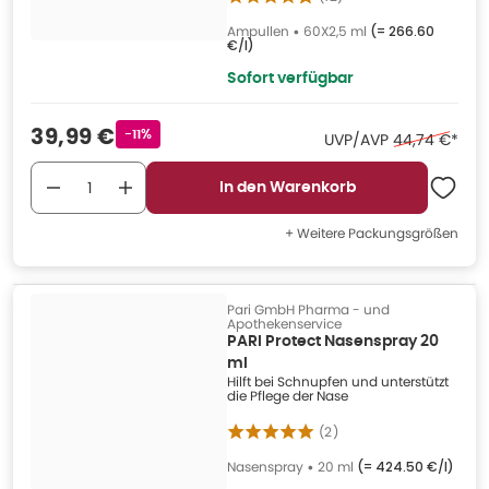
Ampullen
•
60X2,5 ml
(=
266.60
€/l
)
Sofort verfügbar
Verkaufspreis
:
39,99 €
Rabattstempel
-11%
Ehemaliger Pr
UVP/AVP
44,74 €
*
In den Warenkorb
+ Weitere Packungsgrößen
Pari GmbH Pharma - und
Apothekenservice
PARI Protect Nasenspray 20
ml
Hilft bei Schnupfen und unterstützt
die Pflege der Nase
(
2
)
Nasenspray
•
20 ml
(=
424.50 €/l
)