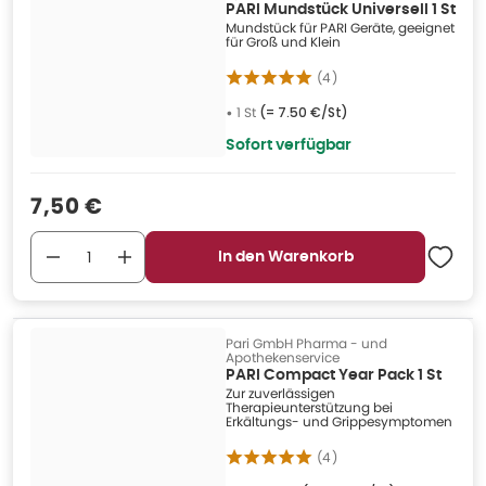
PARI Mundstück Universell 1 St
Mundstück für PARI Geräte, geeignet
für Groß und Klein
(
4
)
•
1 St
(=
7.50 €/St
)
Sofort verfügbar
Verkaufspreis
:
7,50 €
In den Warenkorb
Pari GmbH Pharma - und
Apothekenservice
PARI Compact Year Pack 1 St
Zur zuverlässigen
Therapieunterstützung bei
Erkältungs- und Grippesymptomen
(
4
)