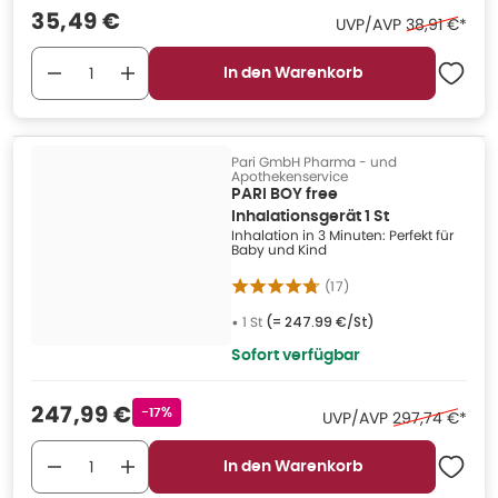
Verkaufspreis
:
35,49 €
Ehemaliger P
UVP/AVP
38,91 €
*
In den Warenkorb
Pari GmbH Pharma - und
Apothekenservice
PARI BOY free
Inhalationsgerät 1 St
Inhalation in 3 Minuten: Perfekt für
Baby und Kind
(
17
)
•
1 St
(=
247.99 €/St
)
Sofort verfügbar
Verkaufspreis
:
247,99 €
Rabattstempel
-17%
Ehemaliger Pre
UVP/AVP
297,74 €
*
In den Warenkorb