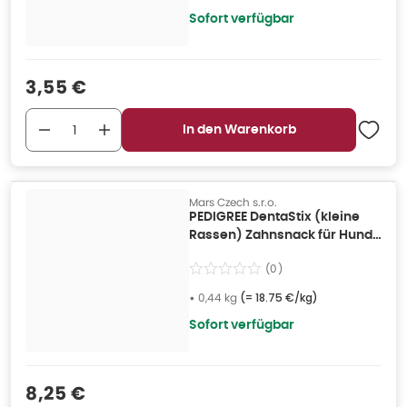
Sofort verfügbar
Verkaufspreis
:
3,55 €
In den Warenkorb
Mars Czech s.r.o.
PEDIGREE DentaStix (kleine
Rassen) Zahnsnack für Hunde
28 Stk. - 4x 0,44 kg
(
0
)
•
0,44 kg
(=
18.75 €/kg
)
Sofort verfügbar
Verkaufspreis
:
8,25 €