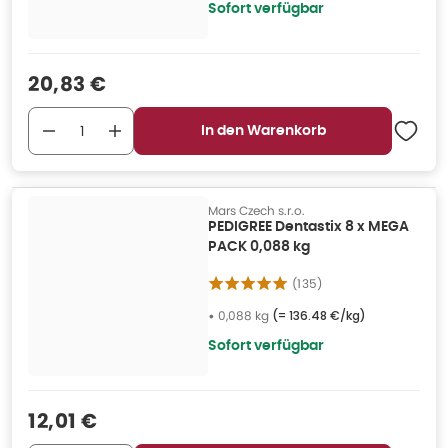
Sofort verfügbar
Verkaufspreis
:
20,83 €
In den Warenkorb
Mars Czech s.r.o.
PEDIGREE Dentastix 8 x MEGA
PACK 0,088 kg
(
135
)
•
0,088 kg
(=
136.48 €/kg
)
Sofort verfügbar
Verkaufspreis
:
12,01 €