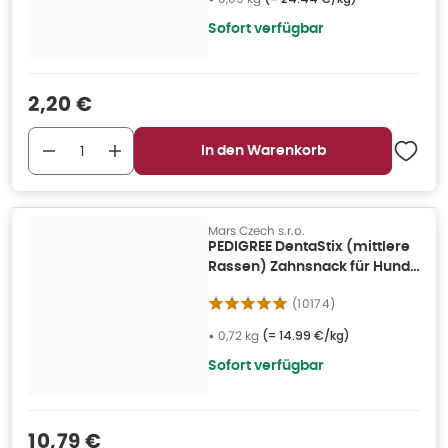
Sofort verfügbar
Verkaufspreis
:
2,20 €
In den Warenkorb
Mars Czech s.r.o.
PEDIGREE DentaStix (mittlere
Rassen) Zahnsnack für Hunde
28 Stück 4x180g 0,72 kg
(
10174
)
•
0,72 kg
(=
14.99 €/kg
)
Sofort verfügbar
Verkaufspreis
:
10,79 €