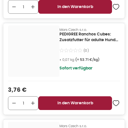
In den Warenkorb
Mars Czech s.r.o.
PEDIGREE Ranchos Cubes:
Zusatzfutter für adulte Hunde
mit Rindfleisch 0,07 kg
(
0
)
•
0,07 kg
(=
53.71 €/kg
)
Sofort verfügbar
Verkaufspreis
:
3,76 €
In den Warenkorb
Mars Czech s.r.o.