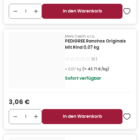
In den Warenkorb
Mars Czech s.r.o.
PEDIGREE Ranchos Originals
Mit Rind 0,07 kg
(
0
)
•
0,07 kg
(=
43.71 €/kg
)
Sofort verfügbar
Verkaufspreis
:
3,06 €
In den Warenkorb