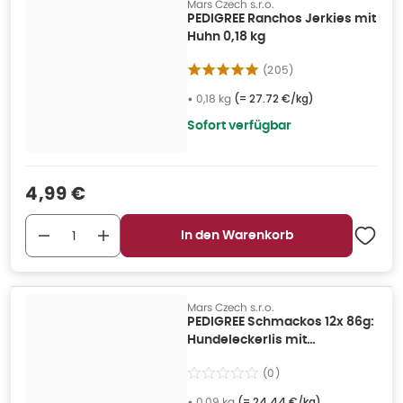
Mars Czech s.r.o.
PEDIGREE Ranchos Jerkies mit
Huhn 0,18 kg
(
205
)
•
0,18 kg
(=
27.72 €/kg
)
Sofort verfügbar
Verkaufspreis
:
4,99 €
In den Warenkorb
Mars Czech s.r.o.
PEDIGREE Schmackos 12x 86g:
Hundeleckerlis mit
Rindfleisch 0,09 kg
(
0
)
•
0,09 kg
(=
24.44 €/kg
)