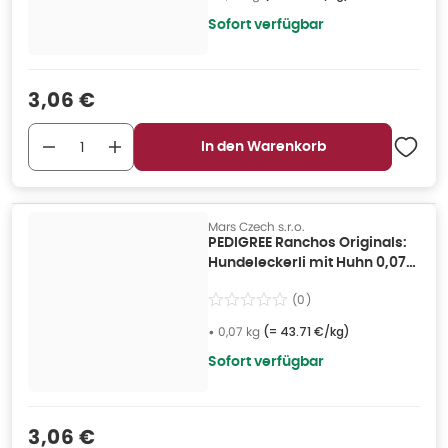
Sofort verfügbar
Verkaufspreis
:
3,06 €
In den Warenkorb
Mars Czech s.r.o.
PEDIGREE Ranchos Originals:
Hundeleckerli mit Huhn 0,07
kg
(
0
)
•
0,07 kg
(=
43.71 €/kg
)
Sofort verfügbar
Verkaufspreis
:
3,06 €