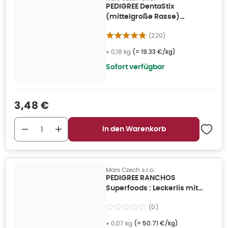
PEDIGREE DentaStix
(mittelgroße Rasse)
Zahnpflegemittel für Hunde
(
220
)
7stck. 0,18 kg
•
0,18 kg
(=
19.33 €/kg
)
Sofort verfügbar
Verkaufspreis
:
3,48 €
In den Warenkorb
Mars Czech s.r.o.
PEDIGREE RANCHOS
Superfoods : Leckerlis mit
Truthahn, Cranberries und
(
0
)
Reis 0,07 kg
•
0,07 kg
(=
50.71 €/kg
)