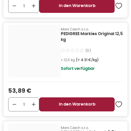
In den Warenkorb
Mars Czech s.r.o.
PEDIGREE Markies Original 12,5
kg
(
0
)
•
12,5 kg
(=
4.31 €/kg
)
Sofort verfügbar
Verkaufspreis
:
53,89 €
In den Warenkorb
Mars Czech s.r.o.