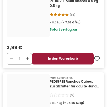
PEDIGREE Multi biscrok 0.5 kg
0,5 kg
(
14
)
•
0,5 kg
(=
7.98 €/kg
)
Sofort verfügbar
Verkaufspreis
:
3,99 €
In den Warenkorb
Mars Czech s.r.o.
PEDIGREE Ranchos Cubes:
Zusatzfutter für adulte Hunde
mit Ente 0,07 kg
(
0
)
•
0,07 kg
(=
34.86 €/kg
)