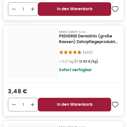
In den Warenkorb
Mars Czech s.r.o.
PEDIGREE DentaStix (große
Rassen) Zahnpflegeprodukte
für Hunde 7 Stk. 0,27 kg
(
400
)
•
0,27 kg
(=
12.89 €/kg
)
Sofort verfügbar
Verkaufspreis
:
3,48 €
In den Warenkorb