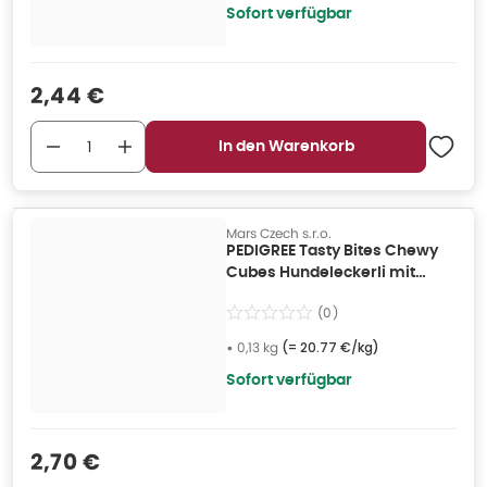
Sofort verfügbar
Verkaufspreis
:
2,44 €
In den Warenkorb
Mars Czech s.r.o.
PEDIGREE Tasty Bites Chewy
Cubes Hundeleckerli mit
Huhn 0,13 kg
(
0
)
•
0,13 kg
(=
20.77 €/kg
)
Sofort verfügbar
Verkaufspreis
:
2,70 €