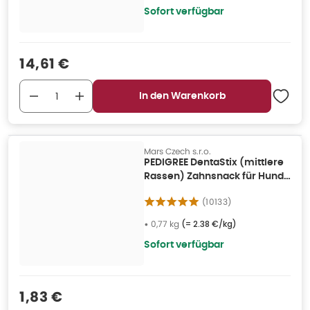
Sofort verfügbar
Verkaufspreis
:
14,61 €
In den Warenkorb
Mars Czech s.r.o.
PEDIGREE DentaStix (mittlere
Rassen) Zahnsnack für Hunde
3 Stk. 0,77 kg
(
10133
)
•
0,77 kg
(=
2.38 €/kg
)
Sofort verfügbar
Verkaufspreis
:
1,83 €