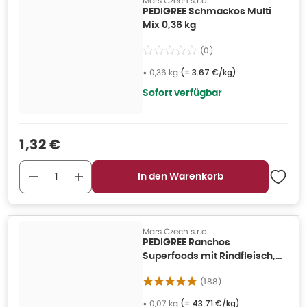
Mars Czech s.r.o.
PEDIGREE Schmackos Multi
Mix 0,36 kg
(
0
)
•
0,36 kg
(=
3.67 €/kg
)
Sofort verfügbar
Verkaufspreis
:
1,32 €
In den Warenkorb
Mars Czech s.r.o.
PEDIGREE Ranchos
Superfoods mit Rindfleisch,
Blaubeeren und Vollkorn 0,07
(
188
)
kg
•
0,07 kg
(=
43.71 €/kg
)