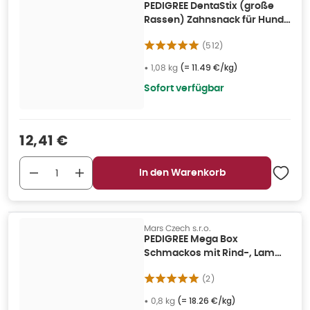
PEDIGREE DentaStix (große
Rassen) Zahnsnack für Hunde
28 Stk. - 4x 270g 1,08 kg
(
512
)
•
1,08 kg
(=
11.49 €/kg
)
Sofort verfügbar
Verkaufspreis
:
12,41 €
In den Warenkorb
Mars Czech s.r.o.
PEDIGREE Mega Box
Schmackos mit Rind-, Lamm-
und Geflügelgeschmack 790
(
2
)
g 0,8 kg
•
0,8 kg
(=
18.26 €/kg
)