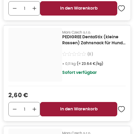
In den Warenkorb
Mars Czech s.r.o.
PEDIGREE DentaStix (kleine
Rassen) Zahnsnack für Hunde
7 Stück 0,11 kg
(
0
)
•
0,11 kg
(=
23.64 €/kg
)
Sofort verfügbar
Verkaufspreis
:
2,60 €
In den Warenkorb
Mars Czech s.r.o.