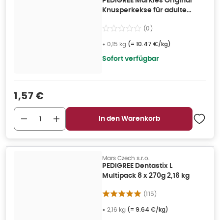
PEDIGREE Markies Original
Knusperkekse für adulte
Hunde 0,15 kg
(
0
)
•
0,15 kg
(=
10.47 €/kg
)
Sofort verfügbar
Verkaufspreis
:
1,57 €
In den Warenkorb
Mars Czech s.r.o.
PEDIGREE Dentastix L
Multipack 8 x 270g 2,16 kg
(
115
)
•
2,16 kg
(=
9.64 €/kg
)