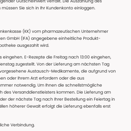
gender Gutscheinwert verfällt. Die Auszahlung des
s müssen Sie sich in Ihr Kundenkonto einloggen.
n Krankenkasse (KK) vom pharmazeutischen Unternehmer
ten GmbH (IFA) angegebene einheitliche Produkt-
Apotheke ausgezahlt wird.
uns eingehen. E-Rezepte die Freitag nach 13:00 eingehen,
nstag zugestellt. Von der Lieferung am nächsten Tag
 vorgesehene Austausch-Medikamente, die aufgrund von
en oder Ihrem Arzt erfordern oder die aus
nummer notwendig. Um Ihnen die schnellstmögliche
sch des Versanddienstleisters kommen. Die Lieferung am
der der nächste Tag nach Ihrer Bestellung ein Feiertag in
llen höherer Gewalt erfolgt die Lieferung ebenfalls erst
iche Verbindung.