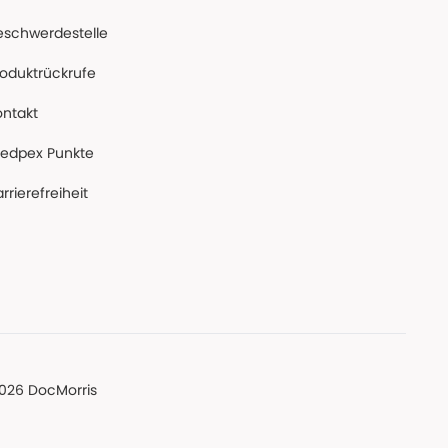
eschwerdestelle
roduktrückrufe
ontakt
edpex Punkte
rrierefreiheit
026 DocMorris