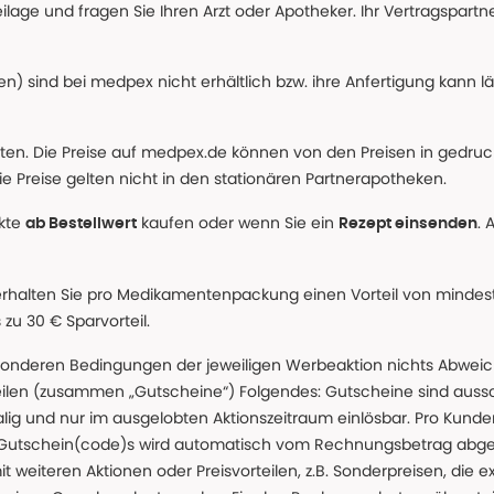
age und fragen Sie Ihren Arzt oder Apotheker. Ihr Vertragspartner
n) sind bei medpex nicht erhältlich bzw. ihre Anfertigung kann l
alten. Die Preise auf medpex.de können von den Preisen in gedru
e Preise gelten nicht in den stationären Partnerapotheken.
ukte
kaufen oder wenn Sie ein
. 
ab Bestellwert
Rezept einsenden
erhalten Sie pro Medikamentenpackung einen Vorteil von mindeste
u 30 € Sparvorteil.
nderen Bedingungen der jeweiligen Werbeaktion nichts Abweichen
teilen (zusammen „Gutscheine“) Folgendes: Gutscheine sind auss
g und nur im ausgelobten Aktionszeitraum einlösbar. Pro Kunde
 Gutschein(code)s wird automatisch vom Rechnungsbetrag abgezo
t weiteren Aktionen oder Preisvorteilen, z.B. Sonderpreisen, die e