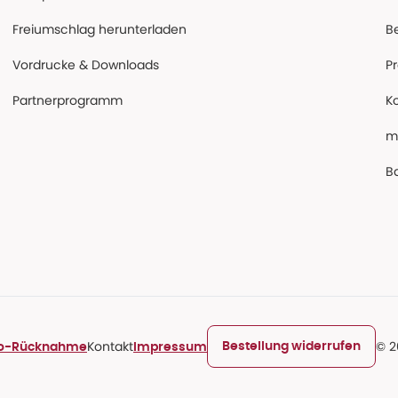
Freiumschlag herunterladen
B
Vordrucke & Downloads
P
Partnerprogramm
K
m
Ba
Kontakt
© 2
Bestellung widerrufen
ro-Rücknahme
Impressum