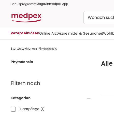
Magazin
medpex App
Bonusprogramm
Suchen
Online Arzt
Arzneimittel & Gesundheit
Wohlb
Rezept einlösen
Startseite
Marken
Phytodensia
Phytodensia
All
Filtern nach
Kategorien
Haarpflege
(
1
)