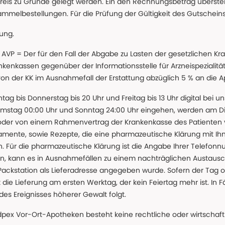
reis zu Grunde gelegt werden. Ein den Rechnungsbetrag überstei
ammelbestellungen. Für die Prüfung der Gültigkeit des Gutschein
lung.
 * AVP = Der für den Fall der Abgabe zu Lasten der gesetzliche
nkassen gegenüber der Informationsstelle für Arzneispezialitä
 von der KK im Ausnahmefall der Erstattung abzüglich 5 % an die 
ntag bis Donnerstag bis 20 Uhr und Freitag bis 13 Uhr digital bei 
amstag 00:00 Uhr und Sonntag 24:00 Uhr eingehen, werden am Die
oder von einem Rahmenvertrag der Krankenkasse des Patienten
amente, sowie Rezepte, die eine pharmazeutische Klärung mit Ihn
. Für die pharmazeutische Klärung ist die Angabe Ihrer Telefon
önnen, kann es in Ausnahmefällen zu einem nachträglichen Austau
 Packstation als Lieferadresse angegeben wurde. Sofern der Tag o
die Lieferung am ersten Werktag, der kein Feiertag mehr ist. In Fä
des Ereignisses höherer Gewalt folgt.
 Vor-Ort-Apotheken besteht keine rechtliche oder wirtschaftl