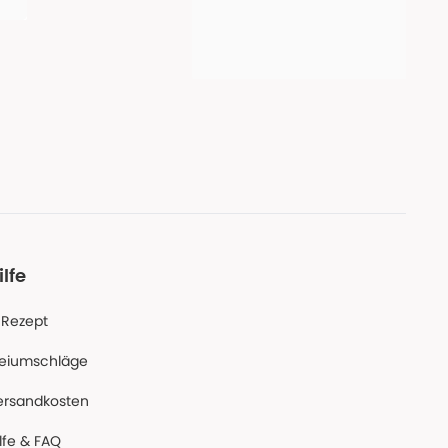
ilfe
-Rezept
reiumschläge
ersandkosten
lfe & FAQ