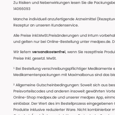
Zu Risiken und Nebenwirkungen lesen Sie die Packungsbeil
14066093
Manche individuell anzufertigende Arzneimittel (Rezepture
Rezeptur an unseren Kundenservice.
Alle Preise inkl.MwSt.Preisänderungen und Irrtum vorbeh
und gelten nur bei Online-Bestellung unter medpex.de. Di
Wir liefern
, wenn Sie rezeptfreie Prod
versandkostenfrei
Preise Inkl. gesetzl. MwSt.
¹ Bei Bestellung verschreibungspflichtiger Medikamente 
Medikamentenpackungen mit Maximalbonus sind das bis z
² Allgemeine Gutscheinbedingungen: Soweit sich aus beso
Preisvorteilscodes und anderen insoweit gewährten Vor
Online-Shop medpex.de und unserer medpex App, einmali
einlösbar. Der Wert des im Bestellprozess eingegebenen
Produkte inklusive reduzierter Ware. Nicht kombinierbar mi