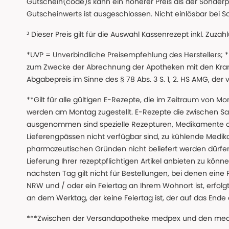
Gutschein(code)s kann ein höherer Preis als der Sonderp
Gutscheinwerts ist ausgeschlossen. Nicht einlösbar bei S
³ Dieser Preis gilt für die Auswahl Kassenrezept inkl. Zuzah
*UVP = Unverbindliche Preisempfehlung des Herstellers;
zum Zwecke der Abrechnung der Apotheken mit den Kranke
Abgabepreis im Sinne des § 78 Abs. 3 S. 1, 2. HS AMG, der
**Gilt für alle gültigen E-Rezepte, die im Zeitraum von Mo
werden am Montag zugestellt. E-Rezepte die zwischen S
ausgenommen sind spezielle Rezepturen, Medikamente 
Lieferengpässen nicht verfügbar sind, zu kühlende Medik
pharmazeutischen Gründen nicht beliefert werden dürfen
Lieferung Ihrer rezeptpflichtigen Artikel anbieten zu k
nächsten Tag gilt nicht für Bestellungen, bei denen eine
NRW und / oder ein Feiertag an Ihrem Wohnort ist, erfolgt 
an dem Werktag, der keine Feiertag ist, der auf das Ende 
***Zwischen der Versandapotheke medpex und den medpex