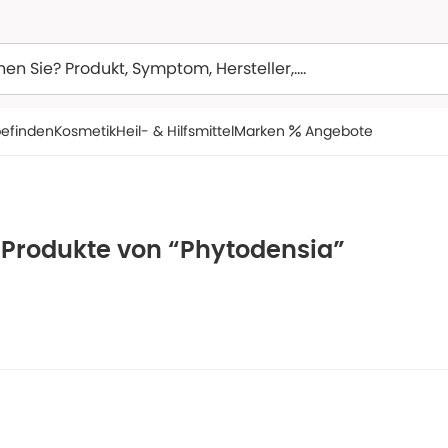
efinden
Kosmetik
Heil- & Hilfsmittel
Marken
Angebote
e Produkte von “Phytodensia”