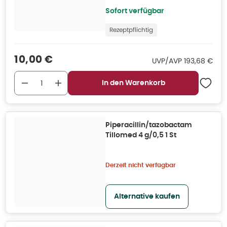
Sofort verfügbar
Rezeptpflichtig
Verkaufspreis
:
10,00 €
UVP/AVP
:
UVP/AVP
193,68 €
In den Warenkorb
Piperacillin/tazobactam
Tillomed 4 g/0,5 1 St
Derzeit nicht verfügbar
Alternative kaufen