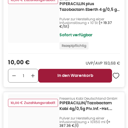
10,00 € Zuzahlungsrabatt
PIPERACILLIN plus
Tazobactam Eberth 4 g/0,5 g
10 St
Pulver zur Herstellung einer
Infusionslösung
•
10 St
(=
19.37
€/St
)
Sofort verfügbar
Rezeptpflichtig
Verkaufspreis
:
10,00 €
UVP/AVP
:
UVP/AVP
193,68 €
In den Warenkorb
Fresenius Kabi Deutschland GmbH
10,00 € Zuzahlungsrabatt
PIPERACILLIN/Tazobactam
Kabi 4g/0,5g Plv.Inf.-Hst.
10X50 ml
Pulver zur Herstellung einer
Infusionslösung
•
10X50 ml
(=
387.36 €/l
)