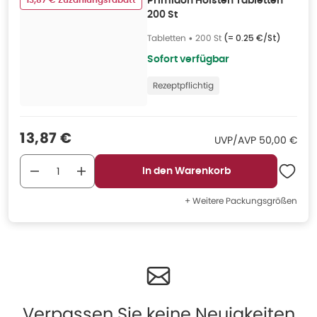
13,87 € Zuzahlungsrabatt
Primidon Holsten Tabletten
200 St
Tabletten
•
200 St
(=
0.25 €/St
)
Sofort verfügbar
Rezeptpflichtig
Verkaufspreis
:
13,87 €
UVP/AVP
:
UVP/AVP
50,00 €
In den Warenkorb
+ Weitere Packungsgrößen
Verpassen Sie keine Neuigkeiten