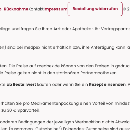
Kontakt
© 2
Bestellung widerrufen
ro-Rücknahme
Impressum
age und fragen Sie Ihren Arzt oder Apotheker. Ihr Vertragspartner
n) sind bei medpex nicht erhältlich bzw. ihre Anfertigung kann l
alten. Die Preise auf medpex.de können von den Preisen in gedru
e Preise gelten nicht in den stationären Partnerapotheken.
ukte
kaufen oder wenn Sie ein
. 
ab Bestellwert
Rezept einsenden
erhalten Sie pro Medikamentenpackung einen Vorteil von mindeste
u 30 € Sparvorteil.
nderen Bedingungen der jeweiligen Werbeaktion nichts Abweichen
teilen (zusammen „Gutscheine“) Folgendes: Gutscheine sind auss