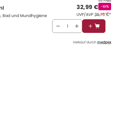
Ihr Preis
Verkaufspreis
:
32,99 €
Rabattstempe
-10%
ml
Ehemaliger Preis 
UVP/AVP
36,75 €
*
ge, Bad und Mundhygiene
In den Warenkor
Verkauf durch
medpex