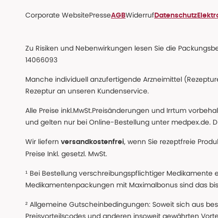
Corporate Website
Presse
Widerruf
AGB
Datenschutz
Elekt
Zu Risiken und Nebenwirkungen lesen Sie die Packungsbeil
14066093
Manche individuell anzufertigende Arzneimittel (Rezepture
Rezeptur an unseren Kundenservice.
Alle Preise inkl.MwSt.Preisänderungen und Irrtum vorbeh
und gelten nur bei Online-Bestellung unter medpex.de. Di
Wir liefern
, wenn Sie rezeptfreie Prod
versandkostenfrei
Preise Inkl. gesetzl. MwSt.
¹ Bei Bestellung verschreibungspflichtiger Medikamente 
Medikamentenpackungen mit Maximalbonus sind das bis z
² Allgemeine Gutscheinbedingungen: Soweit sich aus beso
Preisvorteilscodes und anderen insoweit gewährten Vor