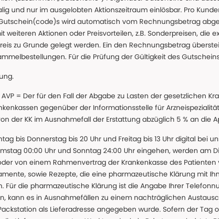
g und nur im ausgelobten Aktionszeitraum einlösbar. Pro Kunde
 Gutschein(code)s wird automatisch vom Rechnungsbetrag abgezo
t weiteren Aktionen oder Preisvorteilen, z.B. Sonderpreisen, die e
reis zu Grunde gelegt werden. Ein den Rechnungsbetrag überstei
ammelbestellungen. Für die Prüfung der Gültigkeit des Gutschein
lung.
 * AVP = Der für den Fall der Abgabe zu Lasten der gesetzliche
nkassen gegenüber der Informationsstelle für Arzneispezialitä
 von der KK im Ausnahmefall der Erstattung abzüglich 5 % an die 
ntag bis Donnerstag bis 20 Uhr und Freitag bis 13 Uhr digital bei 
amstag 00:00 Uhr und Sonntag 24:00 Uhr eingehen, werden am Die
oder von einem Rahmenvertrag der Krankenkasse des Patienten
amente, sowie Rezepte, die eine pharmazeutische Klärung mit Ihn
. Für die pharmazeutische Klärung ist die Angabe Ihrer Telefon
önnen, kann es in Ausnahmefällen zu einem nachträglichen Austau
 Packstation als Lieferadresse angegeben wurde. Sofern der Tag o