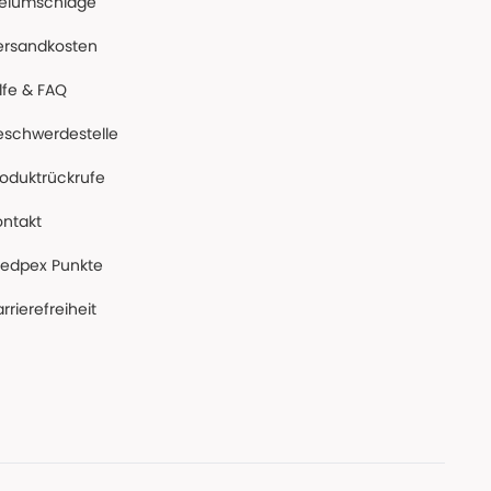
reiumschläge
ersandkosten
lfe & FAQ
eschwerdestelle
roduktrückrufe
ontakt
edpex Punkte
rrierefreiheit