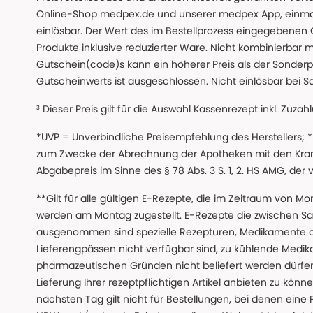
Online-Shop medpex.de und unserer medpex App, einmali
einlösbar. Der Wert des im Bestellprozess eingegebenen
Produkte inklusive reduzierter Ware. Nicht kombinierbar mi
Gutschein(code)s kann ein höherer Preis als der Sonderp
Gutscheinwerts ist ausgeschlossen. Nicht einlösbar bei S
³ Dieser Preis gilt für die Auswahl Kassenrezept inkl. Zuzah
*UVP = Unverbindliche Preisempfehlung des Herstellers;
zum Zwecke der Abrechnung der Apotheken mit den Kranke
Abgabepreis im Sinne des § 78 Abs. 3 S. 1, 2. HS AMG, der
**Gilt für alle gültigen E-Rezepte, die im Zeitraum von Mo
werden am Montag zugestellt. E-Rezepte die zwischen S
ausgenommen sind spezielle Rezepturen, Medikamente 
Lieferengpässen nicht verfügbar sind, zu kühlende Medik
pharmazeutischen Gründen nicht beliefert werden dürfen
Lieferung Ihrer rezeptpflichtigen Artikel anbieten zu k
nächsten Tag gilt nicht für Bestellungen, bei denen eine