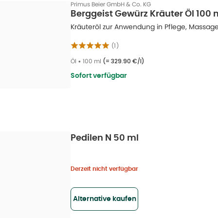
Primus Beier GmbH & Co. KG
Berggeist Gewürz Kräuter Öl 100 
Kräuteröl zur Anwendung in Pflege, Massa
(
1
)
Öl
•
100 ml
(=
329.90 €/l
)
Sofort verfügbar
Pedilen N 50 ml
Derzeit nicht verfügbar
Alternative kaufen