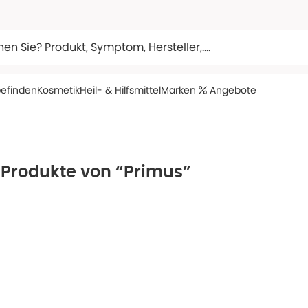
efinden
Kosmetik
Heil- & Hilfsmittel
Marken
Angebote
 Produkte von “Primus”