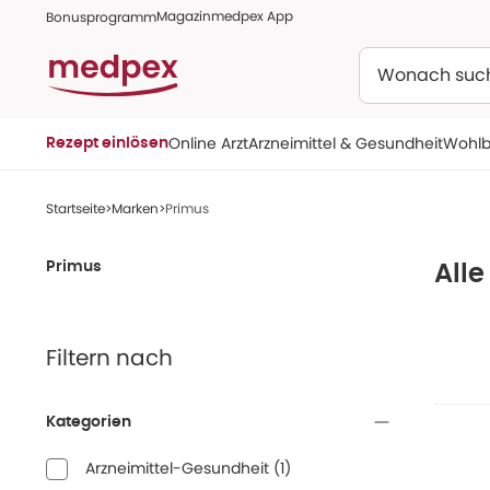
Magazin
medpex App
Bonusprogramm
Suchen
Online Arzt
Arzneimittel & Gesundheit
Wohlb
Rezept einlösen
Startseite
Marken
Primus
Primus
Alle
Filtern nach
Kategorien
Arzneimittel-Gesundheit
(
1
)