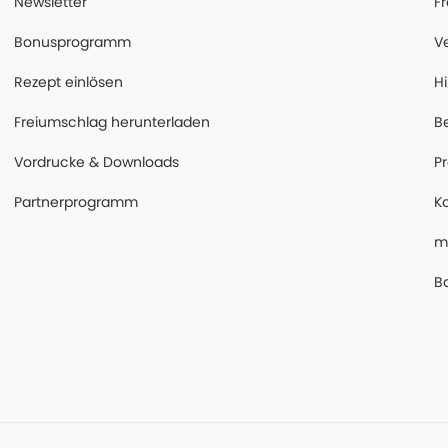
Newsletter
F
Bonusprogramm
V
Rezept einlösen
Hi
Freiumschlag herunterladen
B
Vordrucke & Downloads
P
Partnerprogramm
K
m
Ba