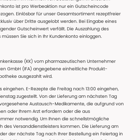
nkonto ist pro Werbeaktion nur ein Gutscheincode
gen. Einlösbar für unser Gesamtsortiment rezeptfreier
xklusiv über Dritte ausgelobt werden. Bei Eingabe eines
gender Gutscheinwert verfällt. Die Auszahlung des
s müssen Sie sich in Ihr Kundenkonto einloggen.
n Krankenkasse (KK) vom pharmazeutischen Unternehmer
ten GmbH (IFA) angegebene einheitliche Produkt-
Apotheke ausgezahlt wird.
uns eingehen. E-Rezepte die Freitag nach 13:00 eingehen,
nstag zugestellt. Von der Lieferung am nächsten Tag
 vorgesehene Austausch-Medikamente, die aufgrund von
en oder Ihrem Arzt erfordern oder die aus
nummer notwendig. Um Ihnen die schnellstmögliche
sch des Versanddienstleisters kommen. Die Lieferung am
der der nächste Tag nach Ihrer Bestellung ein Feiertag in