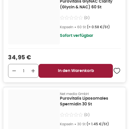
Purovitalis GlyNAC Clarity
(Glycin & NAC) 60 St
(
0
)
Kapseln
•
60 St
(=
0.58 €/St
)
Sofort verfügbar
Verkaufspreis
:
34,95 €
In den Warenkorb
Net media GmbH
Purovitalis Liposomales
Spermidin 30 St
(
0
)
Kapseln
•
30 St
(=
1.45 €/St
)