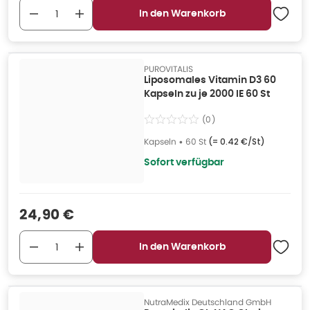
In den Warenkorb
PUROVITALIS
Liposomales Vitamin D3 60
Kapseln zu je 2000 IE 60 St
(
0
)
Kapseln
•
60 St
(=
0.42 €/St
)
Sofort verfügbar
Verkaufspreis
:
24,90 €
In den Warenkorb
NutraMedix Deutschland GmbH