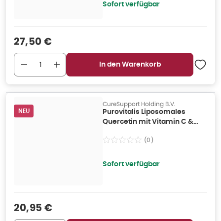
Sofort verfügbar
Verkaufspreis
:
27,50 €
In den Warenkorb
CureSupport Holding B.V.
NEU
Purovitalis Liposomales
Quercetin mit Vitamin C &
Zink
(
0
)
Sofort verfügbar
Verkaufspreis
:
20,95 €