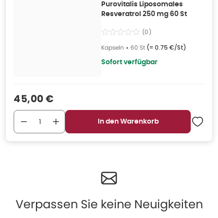
Purovitalis Liposomales
Resveratrol 250 mg 60 St
(
0
)
Kapseln
•
60 St
(=
0.75 €/St
)
Sofort verfügbar
Verkaufspreis
:
45,00 €
In den Warenkorb
Verpassen Sie keine Neuigkeiten