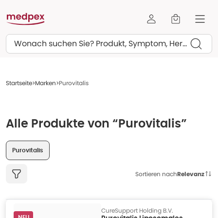
Suchen
Startseite
Marken
Purovitalis
Alle Produkte von “Purovitalis”
Purovitalis
Sortieren nach
Relevanz
CureSupport Holding B.V.
NEU