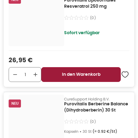
Purovitalis Liposomales
Resveratrol 250 mg
(
0
)
Sofort verfügbar
Verkaufspreis
:
26,95 €
In den Warenkorb
CureSupport Holding B.V.
NEU
Purovitalis Berberine Balance
(Dihydroberberin) 30 St
(
0
)
Kapseln
•
30 St
(=
0.92 €/St
)