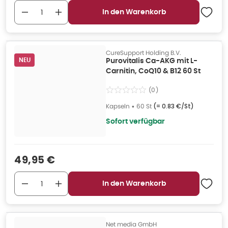
In den Warenkorb
CureSupport Holding B.V.
NEU
Purovitalis Ca-AKG mit L-
Carnitin, CoQ10 & B12 60 St
(
0
)
Kapseln
•
60 St
(=
0.83 €/St
)
Sofort verfügbar
Verkaufspreis
:
49,95 €
In den Warenkorb
Net media GmbH