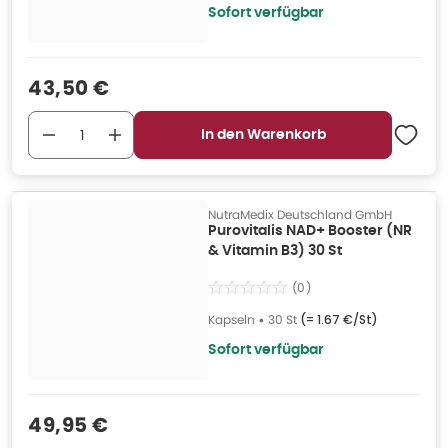
Sofort verfügbar
Verkaufspreis
:
43,50 €
In den Warenkorb
NutraMedix Deutschland GmbH
Purovitalis NAD+ Booster (NR
& Vitamin B3) 30 St
(
0
)
Kapseln
•
30 St
(=
1.67 €/St
)
Sofort verfügbar
Verkaufspreis
:
49,95 €