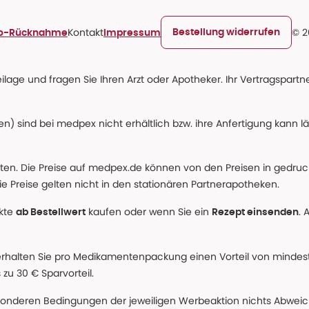
Kontakt
© 2
Bestellung widerrufen
ro-Rücknahme
Impressum
age und fragen Sie Ihren Arzt oder Apotheker. Ihr Vertragspartner
n) sind bei medpex nicht erhältlich bzw. ihre Anfertigung kann l
alten. Die Preise auf medpex.de können von den Preisen in gedru
e Preise gelten nicht in den stationären Partnerapotheken.
ukte
kaufen oder wenn Sie ein
. 
ab Bestellwert
Rezept einsenden
erhalten Sie pro Medikamentenpackung einen Vorteil von mindeste
u 30 € Sparvorteil.
nderen Bedingungen der jeweiligen Werbeaktion nichts Abweichen