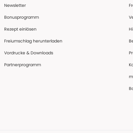
Newsletter
F
Bonusprogramm
V
Rezept einlösen
Hi
Freiumschlag herunterladen
B
Vordrucke & Downloads
P
Partnerprogramm
K
m
Ba