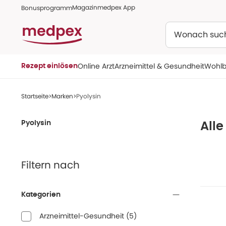
Magazin
medpex App
Bonusprogramm
Suchen
Online Arzt
Arzneimittel & Gesundheit
Wohlb
Rezept einlösen
Startseite
Marken
Pyolysin
Pyolysin
Alle
Filtern nach
Kategorien
Arzneimittel-Gesundheit
(
5
)