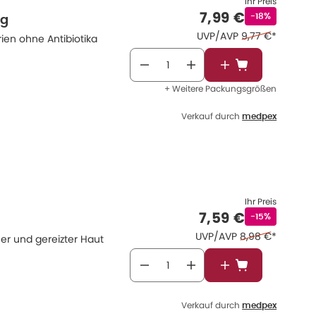
Ihr Preis
Verkaufspreis
:
7,99 €
Rabattstempe
-18%
 g
Ehemaliger Prei
UVP/AVP
9,77 €
*
ien ohne Antibiotika
In den Warenkor
+ Weitere Packungsgrößen
Verkauf durch
medpex
Ihr Preis
Verkaufspreis
:
7,59 €
Rabattstempe
-15%
Ehemaliger Preis
UVP/AVP
8,98 €
*
er und gereizter Haut
In den Warenkor
Verkauf durch
medpex