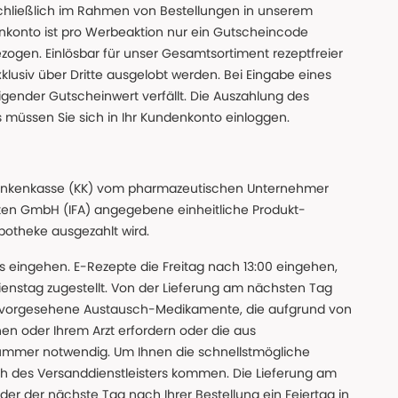
chließlich im Rahmen von Bestellungen in unserem
nkonto ist pro Werbeaktion nur ein Gutscheincode
gen. Einlösbar für unser Gesamtsortiment rezeptfreier
xklusiv über Dritte ausgelobt werden. Bei Eingabe eines
gender Gutscheinwert verfällt. Die Auszahlung des
s müssen Sie sich in Ihr Kundenkonto einloggen.
n Krankenkasse (KK) vom pharmazeutischen Unternehmer
ten GmbH (IFA) angegebene einheitliche Produkt-
Apotheke ausgezahlt wird.
uns eingehen. E-Rezepte die Freitag nach 13:00 eingehen,
nstag zugestellt. Von der Lieferung am nächsten Tag
 vorgesehene Austausch-Medikamente, die aufgrund von
en oder Ihrem Arzt erfordern oder die aus
nummer notwendig. Um Ihnen die schnellstmögliche
sch des Versanddienstleisters kommen. Die Lieferung am
der der nächste Tag nach Ihrer Bestellung ein Feiertag in