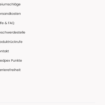
reiumschläge
ersandkosten
lfe & FAQ
eschwerdestelle
roduktrückrufe
ontakt
edpex Punkte
rrierefreiheit