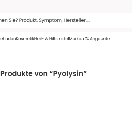
efinden
Kosmetik
Heil- & Hilfsmittel
Marken
Angebote
 Produkte von “Pyolysin”