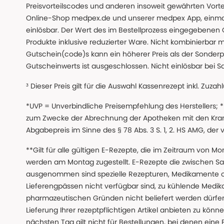
Preisvorteilscodes und anderen insoweit gewährten Vor
Online-Shop medpex.de und unserer medpex App, einmali
einlösbar. Der Wert des im Bestellprozess eingegebenen
Produkte inklusive reduzierter Ware. Nicht kombinierbar mi
Gutschein(code)s kann ein höherer Preis als der Sonderp
Gutscheinwerts ist ausgeschlossen. Nicht einlösbar bei S
³ Dieser Preis gilt für die Auswahl Kassenrezept inkl. Zuzah
*UVP = Unverbindliche Preisempfehlung des Herstellers;
zum Zwecke der Abrechnung der Apotheken mit den Kranke
Abgabepreis im Sinne des § 78 Abs. 3 S. 1, 2. HS AMG, der
**Gilt für alle gültigen E-Rezepte, die im Zeitraum von Mo
werden am Montag zugestellt. E-Rezepte die zwischen S
ausgenommen sind spezielle Rezepturen, Medikamente 
Lieferengpässen nicht verfügbar sind, zu kühlende Medik
pharmazeutischen Gründen nicht beliefert werden dürfen
Lieferung Ihrer rezeptpflichtigen Artikel anbieten zu k
nächsten Tag gilt nicht für Bestellungen, bei denen eine