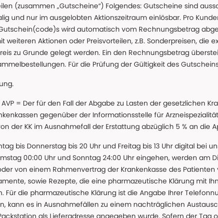
teilen (zusammen „Gutscheine“) Folgendes: Gutscheine sind auss
g und nur im ausgelobten Aktionszeitraum einlösbar. Pro Kunde
 Gutschein(code)s wird automatisch vom Rechnungsbetrag abgezo
t weiteren Aktionen oder Preisvorteilen, z.B. Sonderpreisen, die e
reis zu Grunde gelegt werden. Ein den Rechnungsbetrag überstei
ammelbestellungen. Für die Prüfung der Gültigkeit des Gutschein
lung.
 * AVP = Der für den Fall der Abgabe zu Lasten der gesetzliche
nkassen gegenüber der Informationsstelle für Arzneispezialitä
 von der KK im Ausnahmefall der Erstattung abzüglich 5 % an die 
ntag bis Donnerstag bis 20 Uhr und Freitag bis 13 Uhr digital bei 
amstag 00:00 Uhr und Sonntag 24:00 Uhr eingehen, werden am Die
oder von einem Rahmenvertrag der Krankenkasse des Patienten
amente, sowie Rezepte, die eine pharmazeutische Klärung mit Ihn
. Für die pharmazeutische Klärung ist die Angabe Ihrer Telefon
önnen, kann es in Ausnahmefällen zu einem nachträglichen Austau
 Packstation als Lieferadresse angegeben wurde. Sofern der Tag o