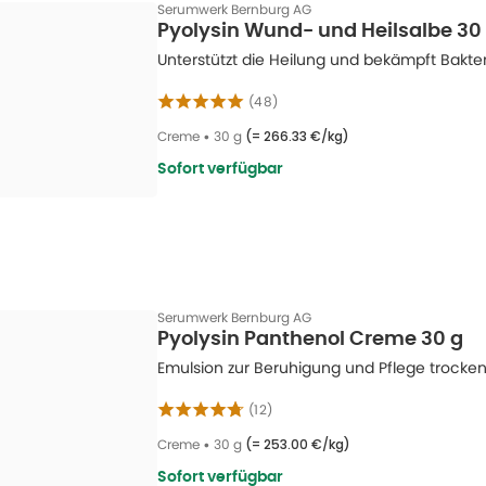
Serumwerk Bernburg AG
Pyolysin Wund- und Heilsalbe 30
Unterstützt die Heilung und bekämpft Bakter
(
48
)
Creme
•
30 g
(=
266.33 €/kg
)
Sofort verfügbar
Serumwerk Bernburg AG
Pyolysin Panthenol Creme 30 g
Emulsion zur Beruhigung und Pflege trocken
(
12
)
Creme
•
30 g
(=
253.00 €/kg
)
Sofort verfügbar