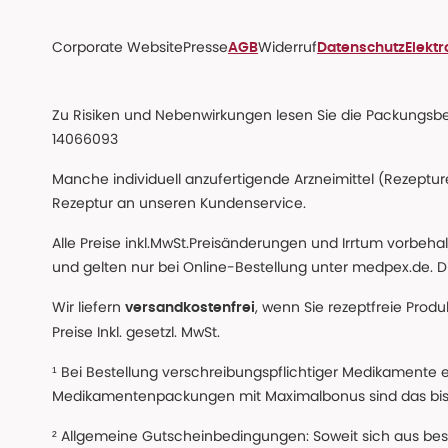
Corporate Website
Presse
Widerruf
AGB
Datenschutz
Elekt
Zu Risiken und Nebenwirkungen lesen Sie die Packungsbeil
14066093
Manche individuell anzufertigende Arzneimittel (Rezepture
Rezeptur an unseren Kundenservice.
Alle Preise inkl.MwSt.Preisänderungen und Irrtum vorbeh
und gelten nur bei Online-Bestellung unter medpex.de. Di
Wir liefern
, wenn Sie rezeptfreie Prod
versandkostenfrei
Preise Inkl. gesetzl. MwSt.
¹ Bei Bestellung verschreibungspflichtiger Medikamente 
Medikamentenpackungen mit Maximalbonus sind das bis z
² Allgemeine Gutscheinbedingungen: Soweit sich aus beso