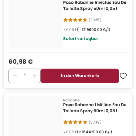
Paco Rabanne Invictus Eau De
Toilette Spray 50ml 0,05 l
(
2935
)
•
0,05 l
(=
1219600.00 €/l
)
Sofort verfügbar
Verkaufspreis
:
60,98 €
In den Warenkorb
Rabanne
Paco Rabanne 1 Million Eau De
Toilette Spray 50ml 0,05 l
(
3349
)
•
0,05 l
(=
1644200.00 €/l
)