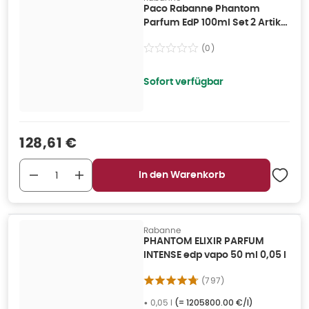
Paco Rabanne Phantom
Parfum EdP 100ml Set 2 Artikel
Christmas 2023
(
0
)
Sofort verfügbar
Verkaufspreis
:
128,61 €
In den Warenkorb
Rabanne
PHANTOM ELIXIR PARFUM
INTENSE edp vapo 50 ml 0,05 l
(
797
)
•
0,05 l
(=
1205800.00 €/l
)