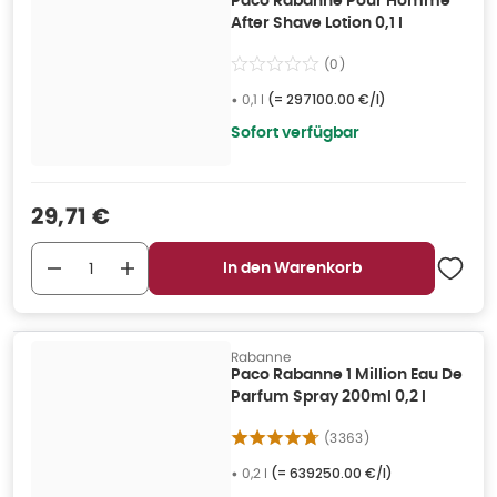
Paco Rabanne Pour Homme
After Shave Lotion 0,1 l
(
0
)
•
0,1 l
(=
297100.00 €/l
)
Sofort verfügbar
Verkaufspreis
:
29,71 €
In den Warenkorb
Rabanne
Paco Rabanne 1 Million Eau De
Parfum Spray 200ml 0,2 l
(
3363
)
•
0,2 l
(=
639250.00 €/l
)