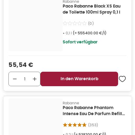
Rabanne
Paco Rabanne Black XS Eau
de Toilette 100ml Spray 0,1 l
(
0
)
•
0,1 l
(=
555400.00 €/l
)
Sofort verfügbar
Verkaufspreis
:
55,54 €
In den Warenkorb
Rabanne
Paco Rabanne Phantom
Intense Eau De Parfum Refill
200ml 0,2 l
(
353
)
•
0,2 l
(=
538200.00 €/l
)