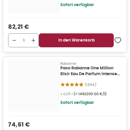
Sofort verfügbar
Verkaufspreis
:
82,21 €
In den Warenkorb
Rabanne
Paco Rabanne One Million
Elixir Eau De Parfum Intense
Spray 50ml 0,05 l
(
1894
)
•
0,05 l
(=
1492200.00 €/l
)
Sofort verfügbar
Verkaufspreis
:
74,61 €