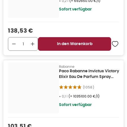
•
0,2 l
(=
692650.00 €/l
)
Sofort verfügbar
Verkaufspreis
:
138,53 €
In den Warenkorb
Rabanne
Paco Rabanne Invictus Victory
Elixir Eau De Parfum Spray
100ml 0,1 l
(
1058
)
•
0,1 l
(=
1035100.00 €/l
)
Sofort verfügbar
Verkaufspreis
:
103,51 €