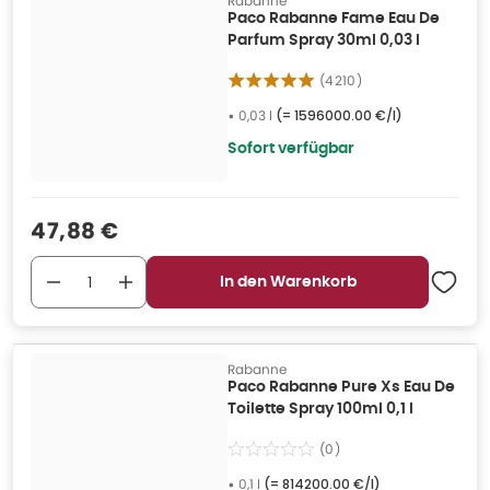
Rabanne
Paco Rabanne Fame Eau De
Parfum Spray 30ml 0,03 l
(
4210
)
•
0,03 l
(=
1596000.00 €/l
)
Sofort verfügbar
Verkaufspreis
:
47,88 €
In den Warenkorb
Rabanne
Paco Rabanne Pure Xs Eau De
Toilette Spray 100ml 0,1 l
(
0
)
•
0,1 l
(=
814200.00 €/l
)