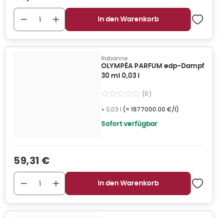
In den Warenkorb
Rabanne
OLYMPÉA PARFUM edp-Dampf
30 ml 0,03 l
(
0
)
•
0,03 l
(=
1977000.00 €/l
)
Sofort verfügbar
Verkaufspreis
:
59,31 €
In den Warenkorb