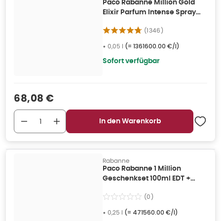
Paco Rabanne Million Gold
Elixir Parfum Intense Spray
50ml 0,05 l
(
1346
)
•
0,05 l
(=
1361600.00 €/l
)
Sofort verfügbar
Verkaufspreis
:
68,08 €
In den Warenkorb
Rabanne
Paco Rabanne 1 Million
Geschenkset 100ml EDT +
150ml Deo Spray 0,25 l
(
0
)
•
0,25 l
(=
471560.00 €/l
)