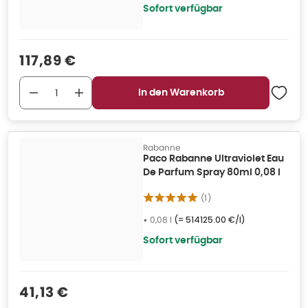
Sofort verfügbar
Verkaufspreis
:
117,89 €
In den Warenkorb
Rabanne
Paco Rabanne Ultraviolet Eau
De Parfum Spray 80ml 0,08 l
(
1
)
•
0,08 l
(=
514125.00 €/l
)
Sofort verfügbar
Verkaufspreis
:
41,13 €