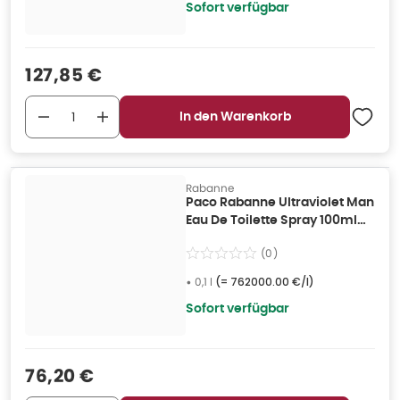
Sofort verfügbar
Verkaufspreis
:
127,85 €
In den Warenkorb
Rabanne
Paco Rabanne Ultraviolet Man
Eau De Toilette Spray 100ml
0,1 l
(
0
)
•
0,1 l
(=
762000.00 €/l
)
Sofort verfügbar
Verkaufspreis
:
76,20 €