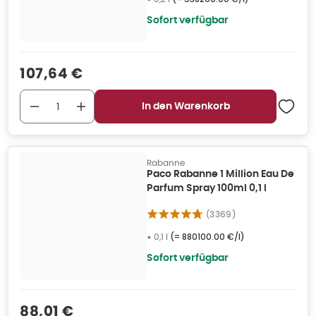
Sofort verfügbar
Verkaufspreis
:
107,64 €
In den Warenkorb
Rabanne
Paco Rabanne 1 Million Eau De
Parfum Spray 100ml 0,1 l
(
3369
)
•
0,1 l
(=
880100.00 €/l
)
Sofort verfügbar
Verkaufspreis
:
88,01 €