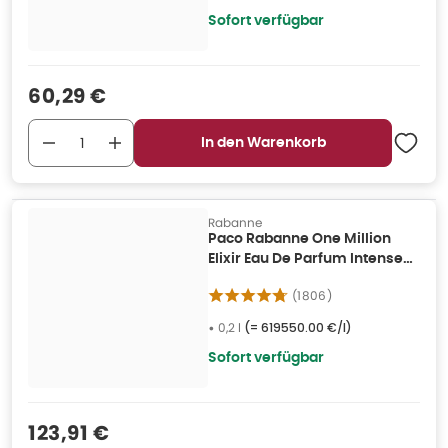
Sofort verfügbar
Verkaufspreis
:
60,29 €
In den Warenkorb
Rabanne
Paco Rabanne One Million
Elixir Eau De Parfum Intense
Spray 200ml 0,2 l
(
1806
)
•
0,2 l
(=
619550.00 €/l
)
Sofort verfügbar
Verkaufspreis
:
123,91 €