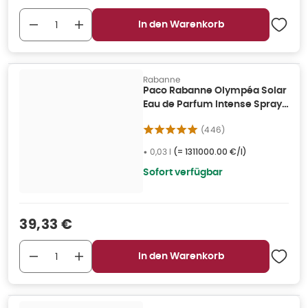
In den Warenkorb
Rabanne
Paco Rabanne Olympéa Solar
Eau de Parfum Intense Spray
30ml 0,03 l
(
446
)
•
0,03 l
(=
1311000.00 €/l
)
Sofort verfügbar
Verkaufspreis
:
39,33 €
In den Warenkorb