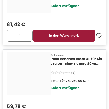
Sofort verfügbar
Verkaufspreis
:
81,42 €
In den Warenkorb
Rabanne
Paco Rabanne Black XS für Sie
Eau De Toilette Spray 80ml
0,08 l
(
0
)
•
0,08 l
(=
747250.00 €/l
)
Sofort verfügbar
Verkaufspreis
:
59,78 €