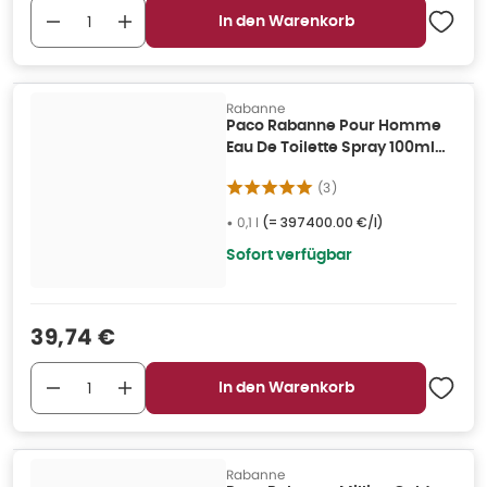
In den Warenkorb
Rabanne
Paco Rabanne Pour Homme
Eau De Toilette Spray 100ml
0,1 l
(
3
)
•
0,1 l
(=
397400.00 €/l
)
Sofort verfügbar
Verkaufspreis
:
39,74 €
In den Warenkorb
Rabanne