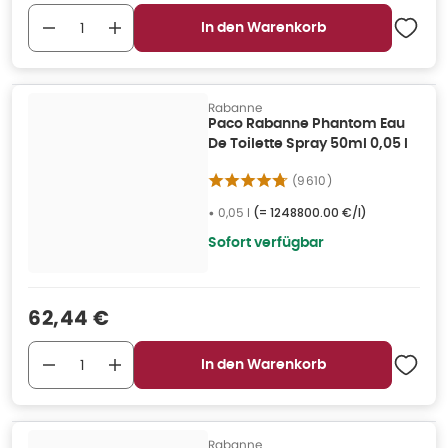
In den Warenkorb
Rabanne
Paco Rabanne Phantom Eau
De Toilette Spray 50ml 0,05 l
(
9610
)
•
0,05 l
(=
1248800.00 €/l
)
Sofort verfügbar
Verkaufspreis
:
62,44 €
In den Warenkorb
Rabanne