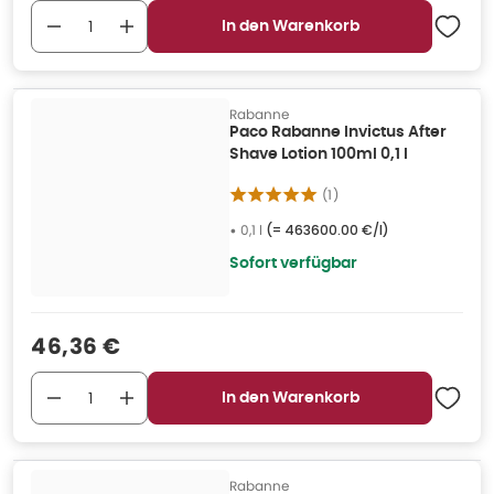
In den Warenkorb
Rabanne
Paco Rabanne Invictus After
Shave Lotion 100ml 0,1 l
(
1
)
•
0,1 l
(=
463600.00 €/l
)
Sofort verfügbar
Verkaufspreis
:
46,36 €
In den Warenkorb
Rabanne