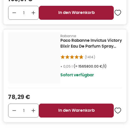
In den Warenkorb
Rabanne
Paco Rabanne Invictus Victory
Elixir Eau De Parfum Spray
50ml 0,05 l
(
1414
)
•
0,05 l
(=
1565800.00 €/l
)
Sofort verfügbar
Verkaufspreis
:
78,29 €
In den Warenkorb