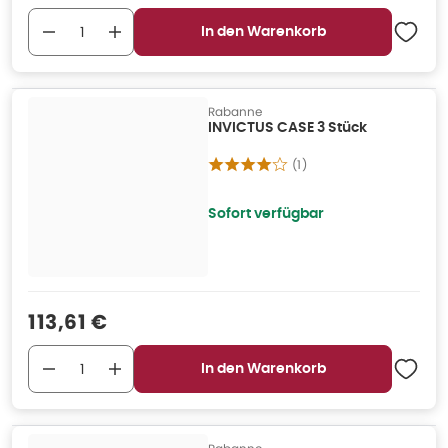
In den Warenkorb
Rabanne
INVICTUS CASE 3 Stück
(
1
)
Sofort verfügbar
Verkaufspreis
:
113,61 €
In den Warenkorb