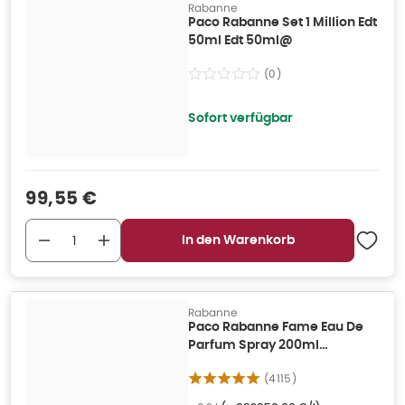
Rabanne
Paco Rabanne Set 1 Million Edt
50ml Edt 50ml@
(
0
)
Sofort verfügbar
Verkaufspreis
:
99,55 €
In den Warenkorb
Rabanne
Paco Rabanne Fame Eau De
Parfum Spray 200ml
Nachfüllung 0,2 l
(
4115
)