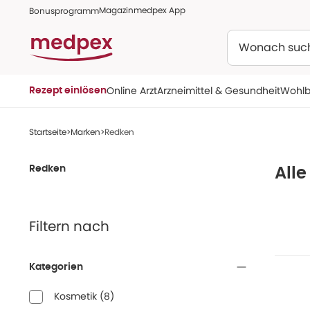
Magazin
medpex App
Bonusprogramm
Suchen
Online Arzt
Arzneimittel & Gesundheit
Wohlb
Rezept einlösen
Startseite
Marken
Redken
Redken
All
Filtern nach
Kategorien
Kosmetik
(
8
)