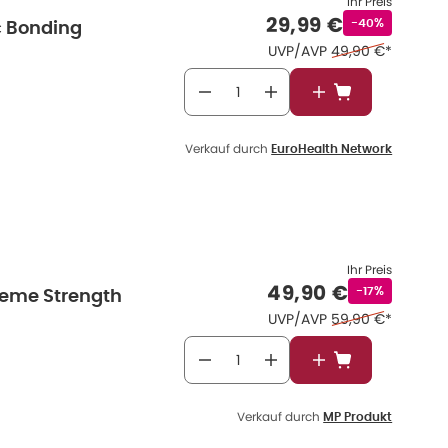
Ihr Preis
Verkaufspreis
:
29,99 €
Rabattstempel
-40%
c Bonding
Ehemaliger Preis 
UVP/AVP
49,90 €
*
In den Warenkor
Verkauf durch
EuroHealth Network
Ihr Preis
Verkaufspreis
:
49,90 €
Rabattstempe
-17%
reme Strength
Ehemaliger Preis 
UVP/AVP
59,90 €
*
In den Warenkor
Verkauf durch
MP Produkt