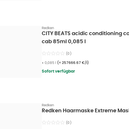
Redken
CITY BEATS acidic conditioning c
cab 85ml 0,085 l
(
0
)
•
0,085 l
(=
257666.67 €/l
)
Sofort verfügbar
Redken
Redken Haarmaske Extreme Mas
(
0
)