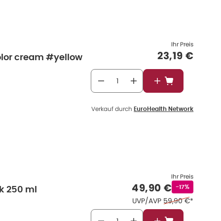
Ihr Preis
Verkaufspre
23,19 €
olor cream #yellow
In den Warenkor
Verkauf durch
EuroHealth Network
Ihr Preis
Verkaufspreis
:
49,90 €
Rabattstempe
-17%
k 250 ml
Ehemaliger Preis 
UVP/AVP
59,90 €
*