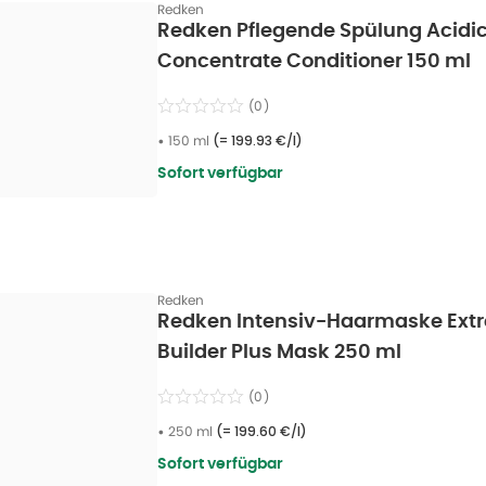
Redken
Redken Pflegende Spülung Acidi
Concentrate Conditioner 150 ml
(
0
)
•
150 ml
(=
199.93 €/l
)
Sofort verfügbar
Redken
Redken Intensiv-Haarmaske Ext
Builder Plus Mask 250 ml
(
0
)
•
250 ml
(=
199.60 €/l
)
Sofort verfügbar