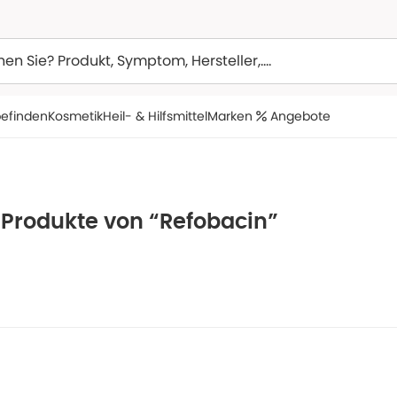
efinden
Kosmetik
Heil- & Hilfsmittel
Marken
Angebote
 Produkte von “Refobacin”