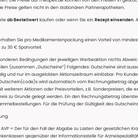
alten. Die Preise auf medpex.de können von den Preisen in gedru
e Preise gelten nicht in den stationären Partnerapotheken.
ukte
kaufen oder wenn Sie ein
. 
ab Bestellwert
Rezept einsenden
erhalten Sie pro Medikamentenpackung einen Vorteil von mindeste
u 30 € Sparvorteil.
nderen Bedingungen der jeweiligen Werbeaktion nichts Abweichen
teilen (zusammen „Gutscheine“) Folgendes: Gutscheine sind auss
g und nur im ausgelobten Aktionszeitraum einlösbar. Pro Kunde
 Gutschein(code)s wird automatisch vom Rechnungsbetrag abgezo
t weiteren Aktionen oder Preisvorteilen, z.B. Sonderpreisen, die e
reis zu Grunde gelegt werden. Ein den Rechnungsbetrag überstei
ammelbestellungen. Für die Prüfung der Gültigkeit des Gutschein
lung.
 * AVP = Der für den Fall der Abgabe zu Lasten der gesetzliche
nkassen gegenüber der Informationsstelle für Arzneispezialitä