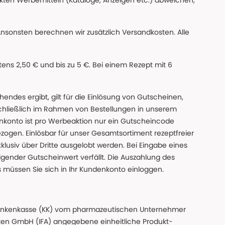
ckten Werbemitteln (Kataloge, Anzeigen etc.) abweichen,
Ansonsten berechnen wir zusätzlich Versandkosten. Alle
ns 2,50 € und bis zu 5 €. Bei einem Rezept mit 6
des ergibt, gilt für die Einlösung von Gutscheinen,
chließlich im Rahmen von Bestellungen in unserem
nkonto ist pro Werbeaktion nur ein Gutscheincode
gen. Einlösbar für unser Gesamtsortiment rezeptfreier
xklusiv über Dritte ausgelobt werden. Bei Eingabe eines
gender Gutscheinwert verfällt. Die Auszahlung des
s müssen Sie sich in Ihr Kundenkonto einloggen.
n Krankenkasse (KK) vom pharmazeutischen Unternehmer
ten GmbH (IFA) angegebene einheitliche Produkt-