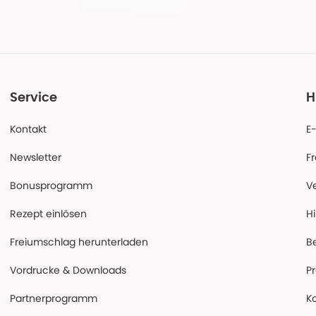
Service
H
Kontakt
E
Newsletter
F
Bonusprogramm
V
Rezept einlösen
Hi
Freiumschlag herunterladen
B
Vordrucke & Downloads
P
Partnerprogramm
K