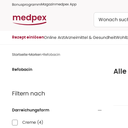
Magazin
medpex App
Bonusprogramm
Suchen
Online Arzt
Arzneimittel & Gesundheit
Wohlb
Rezept einlösen
Startseite
Marken
Refobacin
Refobacin
Alle
Filtern nach
Darreichungsform
Creme
(
4
)