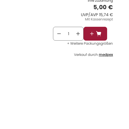
Ihre Zuzahlung
Verkaufspr
5,00 €
UVP/AVP
:
UVP/AVP
15,74 €
Mit Kassenrezept
In den Warenkor
+ Weitere Packungsgrößen
Verkauf durch
medpex