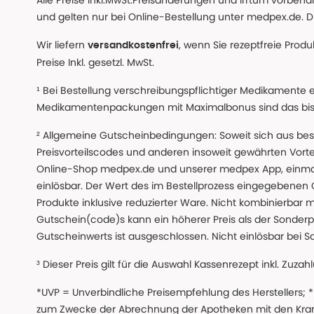
Alle Preise inkl.MwSt.Preisänderungen und Irrtum vorbeh
und gelten nur bei Online-Bestellung unter medpex.de. Di
Wir liefern
, wenn Sie rezeptfreie Prod
versandkostenfrei
Preise Inkl. gesetzl. MwSt.
¹ Bei Bestellung verschreibungspflichtiger Medikamente 
Medikamentenpackungen mit Maximalbonus sind das bis z
² Allgemeine Gutscheinbedingungen: Soweit sich aus beso
Preisvorteilscodes und anderen insoweit gewährten Vor
Online-Shop medpex.de und unserer medpex App, einmali
einlösbar. Der Wert des im Bestellprozess eingegebenen
Produkte inklusive reduzierter Ware. Nicht kombinierbar mi
Gutschein(code)s kann ein höherer Preis als der Sonderp
Gutscheinwerts ist ausgeschlossen. Nicht einlösbar bei S
³ Dieser Preis gilt für die Auswahl Kassenrezept inkl. Zuzah
*UVP = Unverbindliche Preisempfehlung des Herstellers;
zum Zwecke der Abrechnung der Apotheken mit den Kranke