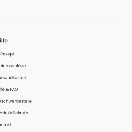
ilfe
-Rezept
reiumschläge
ersandkosten
lfe & FAQ
eschwerdestelle
roduktrückrufe
ontakt