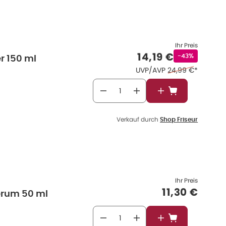
Ihr Preis
Verkaufspreis
:
14,19 €
Rabattstempel
-43%
er 150 ml
Ehemaliger Preis 
UVP/AVP
24,99 €
*
In den Warenkor
Verkauf durch
Shop Friseur
Ihr Preis
Verkaufspr
11,30 €
erum 50 ml
In den Warenkor