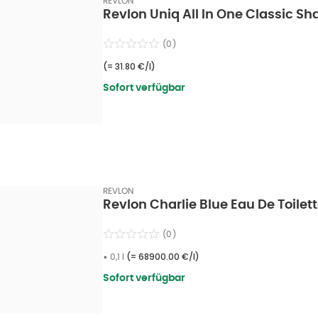
REVLON
Revlon Uniq All In One Classic 
(
0
)
(=
31.80 €/l
)
Sofort verfügbar
REVLON
Revlon Charlie Blue Eau De Toilett
(
0
)
•
0,1 l
(=
68900.00 €/l
)
Sofort verfügbar