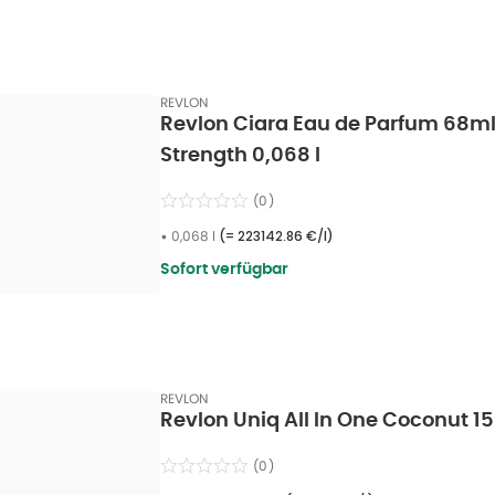
REVLON
Revlon Ciara Eau de Parfum 68ml
Strength 0,068 l
(
0
)
•
0,068 l
(=
223142.86 €/l
)
Sofort verfügbar
REVLON
Revlon Uniq All In One Coconut 1
(
0
)