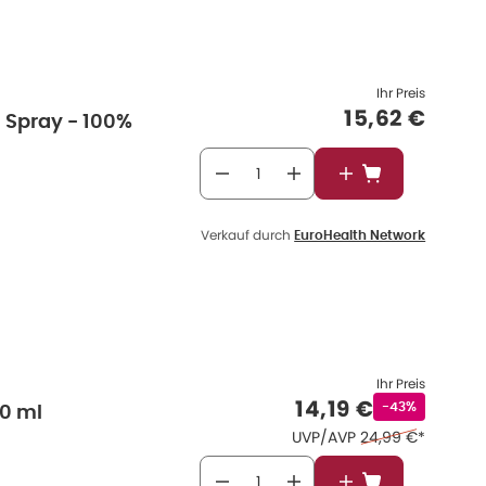
Ihr Preis
Verkaufspre
15,62 €
 Spray - 100%
In den Warenkor
Verkauf durch
EuroHealth Network
Ihr Preis
Verkaufspreis
:
14,19 €
Rabattstempel
-43%
50 ml
Ehemaliger Preis 
UVP/AVP
24,99 €
*