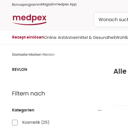
Magazin
medpex App
Bonusprogramm
Suchen
Online Arzt
Arzneimittel & Gesundheit
Wohlb
Rezept einlösen
Startseite
Marken
Revlon
REVLON
All
Filtern nach
Kategorien
Kosmetik
(
25
)