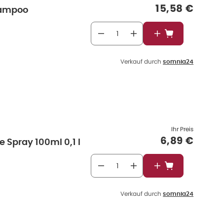
Verkaufspre
15,58 €
Shampoo
In den Warenkor
Verkauf durch
somnia24
Ihr Preis
Verkaufspr
6,89 €
e Spray 100ml 0,1 l
In den Warenkor
Verkauf durch
somnia24