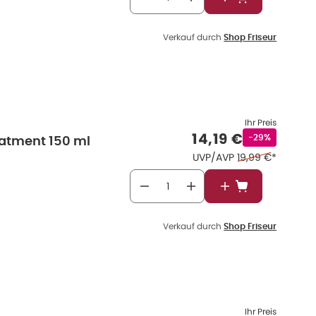
In den Warenkor
Verkauf durch
Shop Friseur
Ihr Preis
Verkaufspreis
:
14,19 €
Rabattstempel
-29%
eatment 150 ml
Ehemaliger Preis
UVP/AVP
19,99 €
*
In den Warenkor
Verkauf durch
Shop Friseur
Ihr Preis