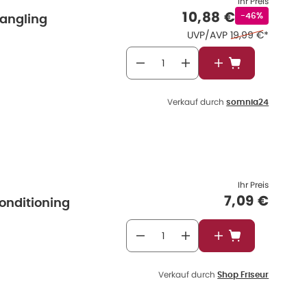
Ihr Preis
Verkaufspreis
:
10,88 €
Rabattstempel
-46%
angling
Ehemaliger Preis
UVP/AVP
19,99 €
*
In den Warenkor
Verkauf durch
somnia24
Ihr Preis
Verkaufspr
7,09 €
onditioning
In den Warenkor
Verkauf durch
Shop Friseur