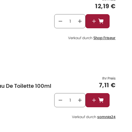
Verkaufspr
12,19 €
In den Warenkor
Verkauf durch
Shop Friseur
Ihr Preis
Verkaufsp
7,11 €
u De Toilette 100ml
In den Warenkor
Verkauf durch
somnia24