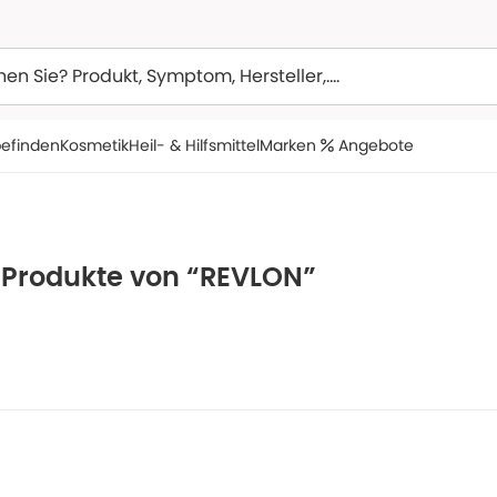
efinden
Kosmetik
Heil- & Hilfsmittel
Marken
Angebote
e Produkte von “REVLON”