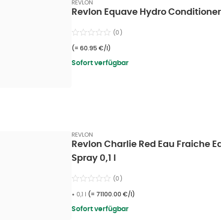
REVLON
Revlon Equave Hydro Conditioner
(
0
)
(=
60.95 €/l
)
Sofort verfügbar
REVLON
Revlon Charlie Red Eau Fraiche Ea
Spray 0,1 l
(
0
)
•
0,1 l
(=
71100.00 €/l
)
Sofort verfügbar