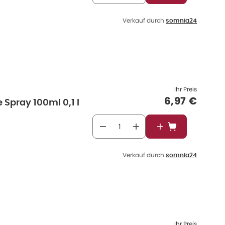
Verkauf durch
somnia24
Ihr Preis
Verkaufspr
6,97 €
 Spray 100ml 0,1 l
In den Warenkor
Verkauf durch
somnia24
Ihr Preis