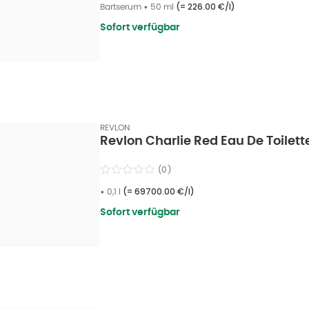
Bartserum
•
50 ml
(=
226.00 €/l
)
Sofort verfügbar
REVLON
Revlon Charlie Red Eau De Toilette
(
0
)
•
0,1 l
(=
69700.00 €/l
)
Sofort verfügbar