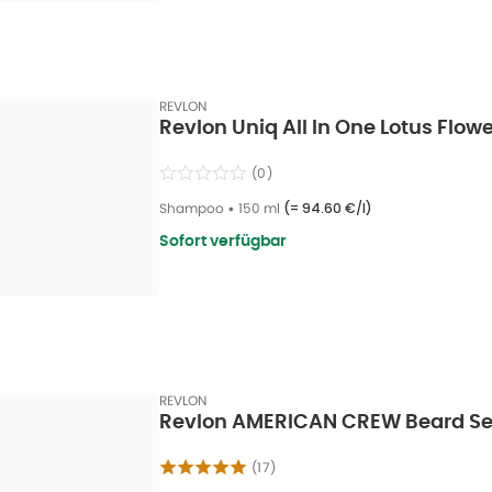
REVLON
Revlon Uniq All In One Lotus Flow
(
0
)
Shampoo
•
150 ml
(=
94.60 €/l
)
Sofort verfügbar
REVLON
Revlon AMERICAN CREW Beard S
(
17
)