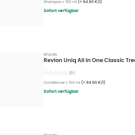
Shampoo
•
150 ml
(=
94.60 €/l
)
Sofort verfügbar
REVLON
Revlon Uniq All In One Classic Tr
(
0
)
Conditioner
•
150 ml
(=
94.60 €/l
)
Sofort verfügbar