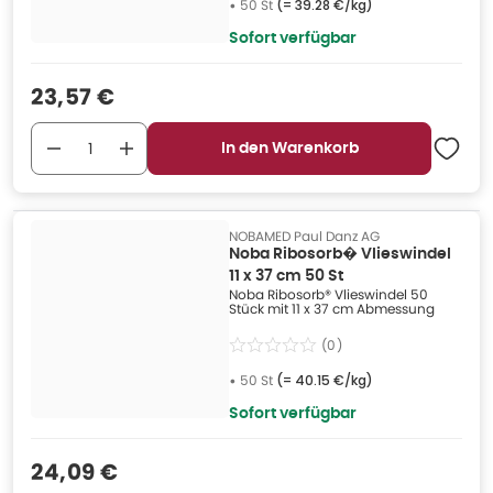
•
50 St
(=
39.28 €/kg
)
Sofort verfügbar
Verkaufspreis
:
23,57 €
In den Warenkorb
NOBAMED Paul Danz AG
Noba Ribosorb� Vlieswindel
11 x 37 cm 50 St
Noba Ribosorb® Vlieswindel 50
Stück mit 11 x 37 cm Abmessung
(
0
)
•
50 St
(=
40.15 €/kg
)
Sofort verfügbar
Verkaufspreis
:
24,09 €