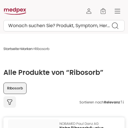
Suchen
Startseite
Marken
Ribosorb
Alle Produkte von “Ribosorb”
Ribosorb
Sortieren nach
Relevanz
NOBAMED Paul Danz AG