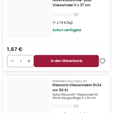
Noba Ribosorb�-plus
Vlieswindel 11 x 37 cm
(
0
)
(=
2.78 €/kg
)
Sofort verfügbar
Verkaufspreis
:
1,67 €
In den Warenkorb
NOBAMED Paul Danz AG
Ribosorb Vlieswindeln 9x34
cm 50 St
Noba Ribosorb® Vlieswindel 50
Stück Saugauflage 9 x 34 cm
(
0
)