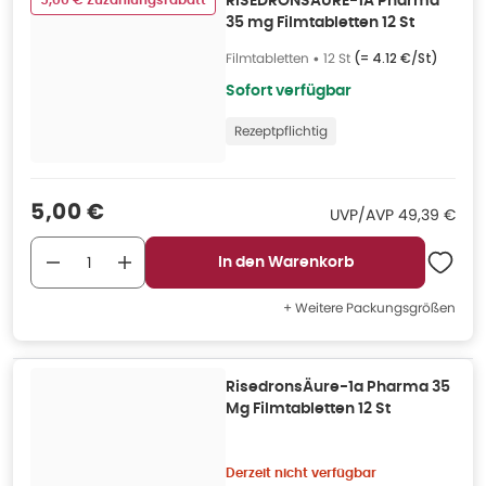
5,00 € Zuzahlungsrabatt
RISEDRONSÄURE-1A Pharma
35 mg Filmtabletten 12 St
Filmtabletten
•
12 St
(=
4.12 €/St
)
Sofort verfügbar
Rezeptpflichtig
Verkaufspreis
:
5,00 €
UVP/AVP
:
UVP/AVP
49,39 €
In den Warenkorb
+ Weitere Packungsgrößen
RisedronsÄure-1a Pharma 35
Mg Filmtabletten 12 St
Derzeit nicht verfügbar